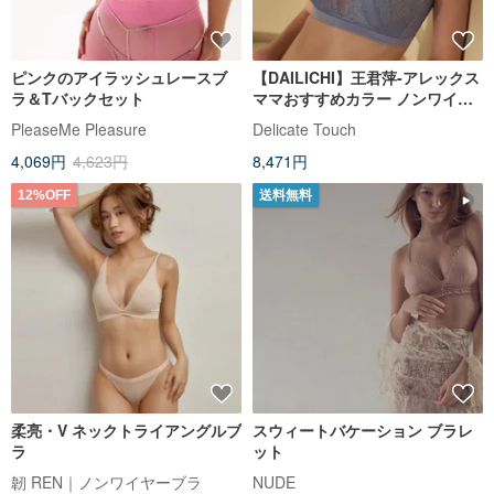
ピンクのアイラッシュレースブ
【DAILICHI】王君萍-アレックス
ラ＆Tバックセット
ママおすすめカラー ノンワイヤ
ー / ジャズビューティーレースラ
PleaseMe Pleasure
Delicate Touch
ビットイヤーカップブラ-グレー
4,069円
4,623円
8,471円
12%OFF
送料無料
柔亮・V ネックトライアングルブ
スウィートバケーション ブラレ
ラ
ット
韌 REN｜ノンワイヤーブラ
NUDE