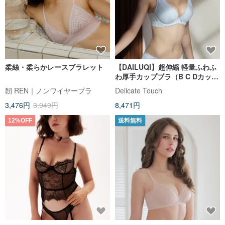
柔絲・柔らかレースブラレット
【DAILUQI】超伸縮 軽量ふわふ
わ厚手カップブラ（B C Dカッ
プ）/ クラウドブルー
韌 REN｜ノンワイヤーブラ
Delicate Touch
3,476円
3,949円
8,471円
12%OFF
送料無料