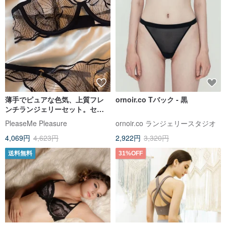
薄手でピュアな色気、上質フレ
ornoir.co Tバック - 黒
ンチランジェリーセット。セン
シュアルな装いを叶える、洗練
PleaseMe Pleasure
ornoir.co ランジェリースタジオ
されたブラジャー。
4,069円
4,623円
2,922円
3,320円
送料無料
31%OFF