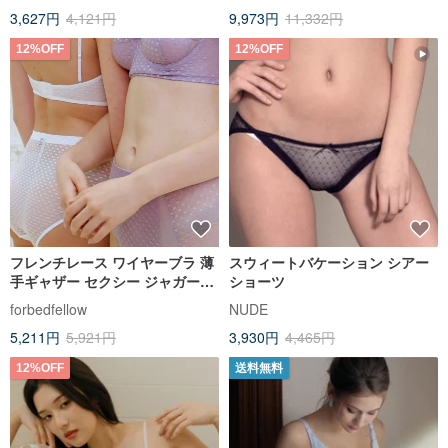
3,627円
4,121円
9,973円
11,332円
12%OFF
12%OFF
フレンチレース ワイヤーブラ 薄
スウィートバケーション シアー
手ギャザー セクシー ジャガード
ショーツ
メッシュ 下着セット
forbedfellow
NUDE
5,211円
5,921円
3,930円
4,465円
12%OFF
送料無料