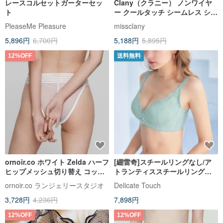
レースコルセットガーターセッ
Clany（クラニー） ノンワイヤ
ト
ー クールタッチ シームレス シア
ー セクシー B-Dブラ ソフトミス
PleaseMe Pleasure
missclany
トピンク 6992-32
5,896円
6,700円
5,188円
5,895円
12%OFF
送料無料
ornoir.co ホワイト Zelda ハーフ
[綳雷奇]スチールリングなし/ア
ヒップメッシュ切り替え コット
トランティススチールリングな
ン裏地 快適ハイレグショーツ
しプラス下着/ベリーフラワーブ
ornoir.co ランジェリースタジオ
Delicate Touch
ルー
3,728円
4,236円
7,898円
12%OFF
12%OFF