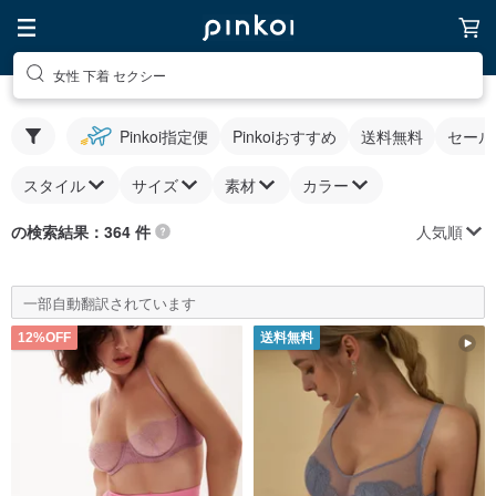
女性 下着 セクシー
Pinkoi指定便
Pinkoiおすすめ
送料無料
セール
スタイル
サイズ
素材
カラー
人気順
の検索結果：364 件
一部自動翻訳されています
12%OFF
送料無料