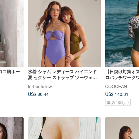
ココ胸ホー
水着 シャム レディース ハイエンド
【日焼け対策オ
夏 セクシー ストラップ ツーウェア
ロパッチワークワ
フルカバー カップ 温泉水着
ッド付き) Haibo 
forbedfellow
COOCEAN
US$ 80.44
US$ 140.31
環境に優しい