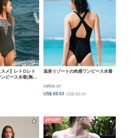
ススメ】レトロレト
温泉リゾートの肉感ワンピース水着
ンピース水着(胸パ
Reef Rock
valtos-cn
US$ 69.53
US$ 86.91
20%OFF