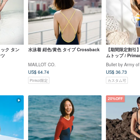
ラック タン
水泳着 紺色/黄色 タイプ Crossback
【期間限定割引
ーツ
ムトップ / Pri
彩柄【単品販売】0
MAILLOT CO.
Bullet by Army of
US$ 64.74
US$ 36.73
Pinkoi限定
カスタム可
20%OFF