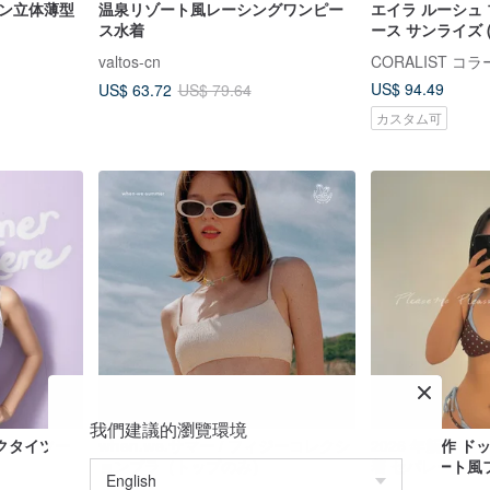
カン立体薄型
温泉リゾート風レーシングワンピー
エイラ ルーシュ
ス水着
ース サンライズ (C
valtos-cn
US$ 94.49
US$ 63.72
US$ 79.64
カスタム可
我們建議的瀏覽環境
クタイツー
when.we.サマー / フィジーコレクシ
2026 年新作 
ョンブラ（トップのみ）
着 セパレート風
ダブルストラップ