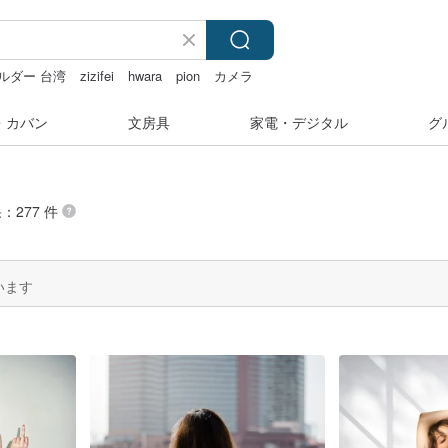
ルダー 台湾
zizifei
hwara
pion
カメラ
・カバン
文房具
家電・デジタル
グ
：277 件
います