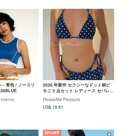
top – 青色 / ノースリ
2026 年新作 セクシーなドット柄ビ
28BLUE
キニ 3 点セット レディース セパレー
ト水着 ビキニ ボックスショーツ 海
 Interns
PleaseMe Pleasure
島でのリゾートに カップ付き
US$ 19.81
20%OFF