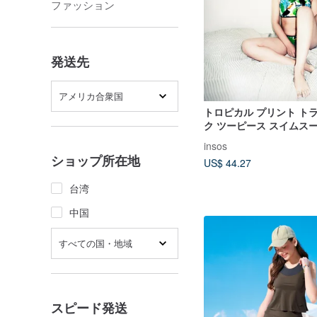
ファッション
発送先
アメリカ合衆国
トロピカル プリント ト
ク ツーピース スイムス
insos
ショップ所在地
US$ 44.27
台湾
中国
すべての国・地域
スピード発送