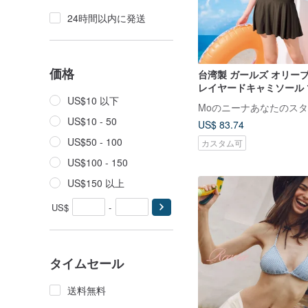
24時間以内に発送
価格
台湾製 ガールズ オリー
レイヤードキャミソール
水着
US$10 以下
Moのニーナあなたのス
US$10 - 50
US$ 83.74
US$50 - 100
カスタム可
US$100 - 150
US$150 以上
US$
-
タイムセール
送料無料