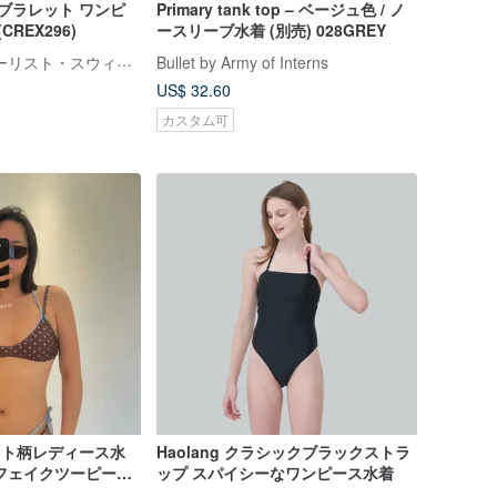
 ブラレット ワンピ
Primary tank top – ベージュ色 / ノ
REX296)
ースリーブ水着 (別売) 028GREY
CORALIST コラーリスト・スウィムウェア
Bullet by Army of Interns
US$ 32.60
カスタム可
ドット柄レディース水
Haolang クラシックブラックストラ
フェイクツーピース
ップ スパイシーなワンピース水着
 セクシーなプリン