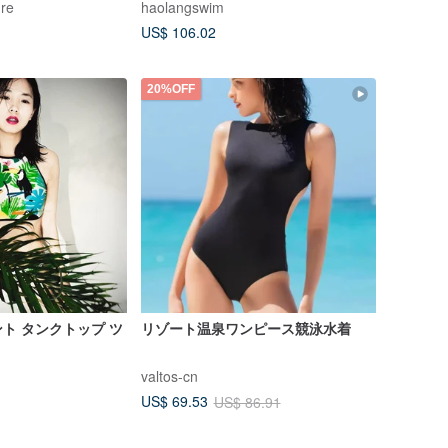
re
haolangswim
 クールで可愛い
US$ 106.02
20%OFF
ト タンクトップ ツ
リゾート温泉ワンピース競泳水着
valtos-cn
US$ 69.53
US$ 86.91