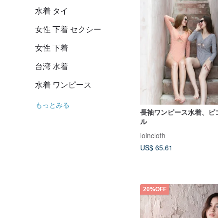
水着 タイ
女性 下着 セクシー
女性 下着
台湾 水着
水着 ワンピース
もっとみる
長袖ワンピース水着、ピ
ル
loincloth
US$ 65.61
20%OFF