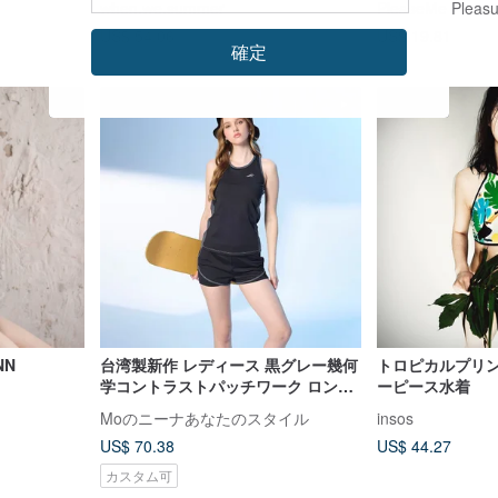
when.we.summer
PleaseMe Pleasu
トビキニ 欧米風
US$ 54.06
US$ 19.81
確定
NN
台湾製新作 レディース 黒グレー幾何
トロピカルプリン
学コントラストパッチワーク ロング
ーピース水着
ベスト丈水着 2 点セット
Moのニーナあなたのスタイル
insos
US$ 70.38
US$ 44.27
カスタム可