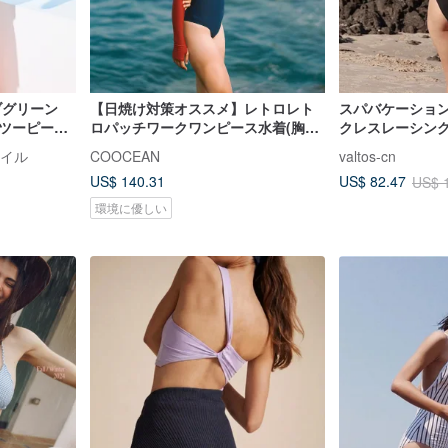
ブグリーン
【日焼け対策オススメ】レトロレト
スパバケーショ
 ツーピース
ロパッチワークワンピース水着(胸パ
クレスレーシン
ッド付き)ウォームサンブルー
タイル
COOCEAN
valtos-cn
US$ 140.31
US$ 82.47
US$ 
環境に優しい