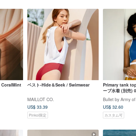
- CoralMint
ベスト-Hide＆Seek / Swimwear
Primary tank 
ーブ水着 (別売) 0
MAILLOT CO.
Bullet by Army of
US$ 33.39
US$ 32.60
Pinkoi限定
カスタム可