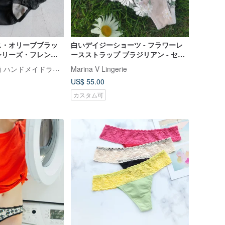
ス・オリーブブラッ
白いデイジーショーツ - フラワーレ
シリーズ・フレンチ
ースストラップ ブラジリアン - セク
イズボクサーショー
シーなサマーアンダーウェア
ラブリー・樂芙莉 ハンドメイドランジェリー
Marina V Lingerie
US$ 55.00
カスタム可