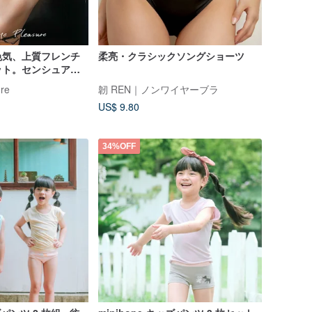
色気、上質フレンチ
柔亮・クラシックソングショーツ
ット。センシュアル
、洗練されたブラジ
re
韌 REN｜ノンワイヤーブラ
US$ 9.80
34%OFF