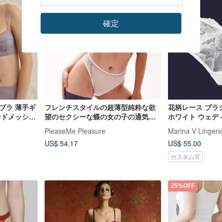
確定
ブラ 薄手ギ
フレンチスタイルの超薄型純粋な欲
花柄レース ブラ
ードメッシュ
望のセクシーな蝶の女の子の通気性
ホワイト ウェデ
のあるブラジャーパンティセット
- ブライダル 
PleaseMe Pleasure
Marina V Lingeri
US$ 54.17
US$ 55.00
カスタム可
25%OFF