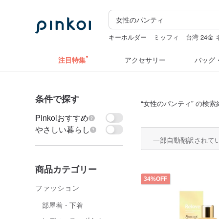
キーホルダー
ミッフィ
台湾 24金
ミッフィー vipo
カメラ
台湾
注目特集
アクセサリー
バッグ
条件で探す
“
女性のパンティ
” の検索
Pinkoiおすすめ
やさしい暮らし
一部自動翻訳されて
商品カテゴリー
34%OFF
ファッション
部屋着・下着