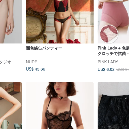
灎色蝶缶パンティー
Pink Lady 4
クロッチで抗菌
も抜群のメッシ
スタジオ
NUDE
PINK LADY
トショーツ
US$ 43.66
US$ 6.02
US$ 8