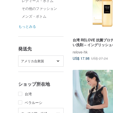
レディース・ボトム
その他のファッション
メンズ・ボトム
もっとみる
台湾 RELOVE 抗菌プ
い洗剤 – イングリッシ
発送先
ージア 220ml
relove-hk
US$ 17.98
US$ 27.24
アメリカ合衆国
ショップ所在地
台湾
ベラルーシ