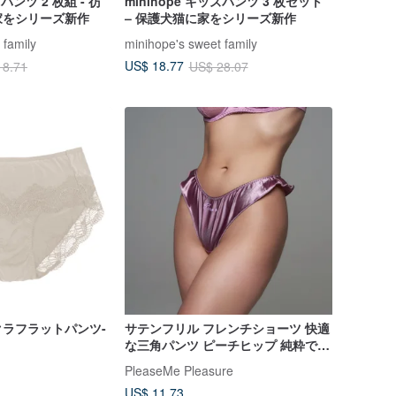
ズパンツ 2 枚組 - 彷
minihope キッズパンツ 3 枚セット
家をシリーズ新作
– 保護犬猫に家をシリーズ新作
 family
minihope's sweet family
US$ 18.77
18.71
US$ 28.07
ラフラットパンツ-
サテンフリル フレンチショーツ 快適
な三角パンツ ピーチヒップ 純粋で色
っぽい 通気性抜群のTバック セクシ
PleaseMe Pleasure
ー
US$ 11.73