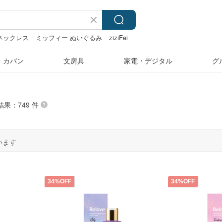
 ネックレス
ミッフィー ぬいぐるみ
ziziFei
・カバン
文房具
家電・デジタル
グ
結果：749 件
います
34%OFF
34%OFF