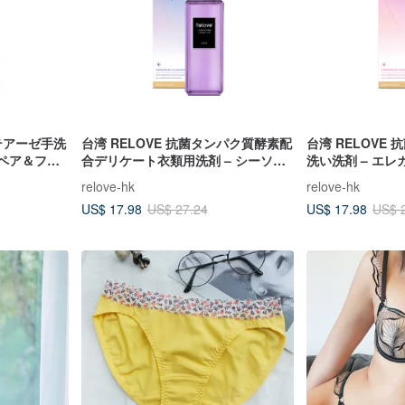
ロテアーゼ手洗
台湾 RELOVE 抗菌タンパク質酵素配
台湾 RELOVE
ュペア＆フリ
合デリケート衣類用洗剤 – シーソル
洗い洗剤 – エ
ト＆セージ 220ml
220ml
relove-hk
relove-hk
US$ 17.98
US$ 17.98
US$ 27.24
US$ 