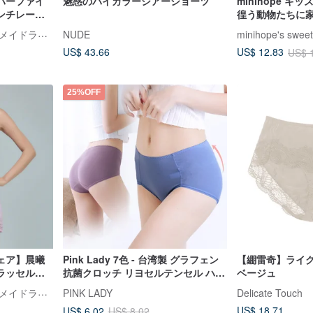
バーファイ
魅惑のバイカラーシアーショーツ
minihope キッ
ンチレース
徨う動物たちに
・台湾製
ラブリー・樂芙莉 ハンドメイドランジェリー
NUDE
minihope's sweet
US$ 43.66
US$ 12.83
US$ 
25%OFF
ェア】晨曦
Pink Lady 7色 - 台湾製 グラフェン
【綳雷奇】ライク
ラッセルレ
抗菌クロッチ リヨセルテンセル ハイ
ベージュ
台湾製
ウエストヒップアップショーツ
ラブリー・樂芙莉 ハンドメイドランジェリー
PINK LADY
Delicate Touch
US$ 18.71
US$ 6.02
US$ 8.02