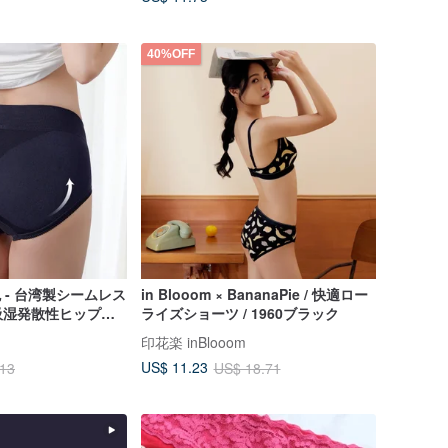
40%OFF
 - 台湾製シームレス
in Blooom × BananaPie / 快適ロー
吸湿発散性ヒップア
ライズショーツ / 1960ブラック
ト下着
印花楽 inBlooom
US$ 11.23
.13
US$ 18.71