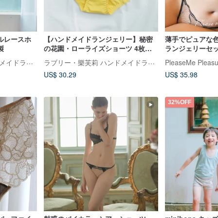
ルレースホ
【ハンドメイドランジェリー】秘密
薄手でピュアな
製
の花園・ローライズショーツ 4枚セ
ランジェリーセ
ット・台湾製
な装いを叶える
ラブリー・樂芙莉 ハンドメイドランジェリー
ラブリー・樂芙莉 ハンドメイドランジェリー
PleaseMe Pleasu
ャー。
US$ 30.29
US$ 35.98
32%OFF