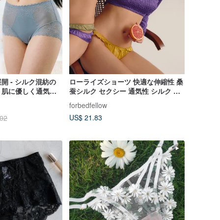
 色展開 - シルク混紡の
ローライズショーツ 快適な伸縮性 桑
・肌に優しく通気性
蚕シルク セクシー 通気性 シルク 極
ュレースハイウエス
薄 三角ショーツ レディース
forbedfellow
US$ 21.83
.02