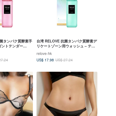
 抗菌タンパク質酵素手
台湾 RELOVE 抗菌タンパク質酵素デ
レガントテンダー
リケートゾーン用ウォッシュ – ティ
ファニー 220ml
relove-hk
US$ 17.98
27.24
US$ 27.24