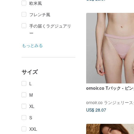
欧米風
フレンチ風
手の届くラグジュアリ
ー
もっとみる
サイズ
L
ornoir.co Tバック
M
ornoir.co ランジェリー
XL
US$ 28.07
S
XXL