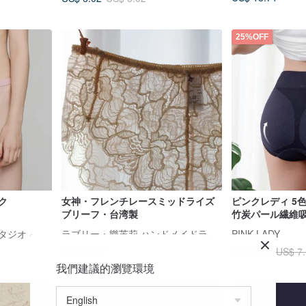
25%OFF
 - ピンク
女神・フレンチレースミッドライズ
ピンクレディ 5色
ブリーフ・台湾製
竹炭パール繊維
ップハイウエス
ラブリー・樂芙莉 ハンドメイドランジェリー
スタジオ
PINK LADY
US$ 28.07
US$ 5.35
US$ 7
我們建議的瀏覽環境