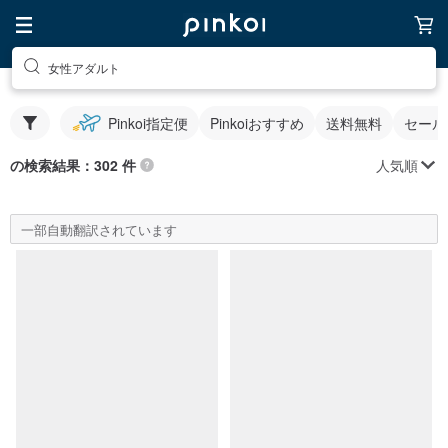
女性アダルト
Pinkoi指定便
Pinkoiおすすめ
送料無料
セール
人気順
の検索結果：302 件
一部自動翻訳されています