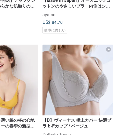
ド発送】アップグレ
【Made in Japan】オーガニックコ
めらかな肌触りのひ
ットンのやさしいブラ 内側はシル
スショーツ（ひんや
ク100パーセントで敏感肌にもおすす
ayame
肌に優しい）
め ノンワイヤー
US$ 84.76
環境に優しい
た薄い綿の杯の心地
【D】ヴィーナス 極上カバー 快適ブ
ャーの春季の新型は
ラ b-Fカップ / ベージュ
ブラジャーのセクシ
Delicate Touch