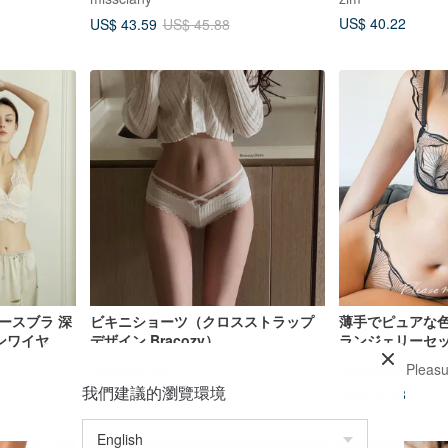
ーな下着があり
US$ 40.22
US$ 43.59
US$ 45.88
ースブラ 深
ビキニショーツ（クロスストラップ
薄手でピュアな
ンワイヤー
デザイン Bracozy）
ランジェリーセ
な装いを叶える
brababa-lace
PleaseMe Pleasu
ャー。
我們建議的瀏覽環境
US$ 24.35
US$ 35.98