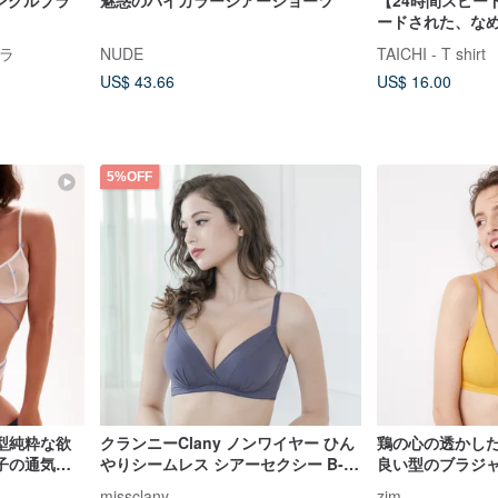
ングルブラ
魅惑のバイカラーシアーショーツ
【24時間スピー
ードされた、な
んやりシームレ
ブラ
NUDE
TAICHI - T shirt
りシルク素材／
US$ 43.66
US$ 16.00
5%OFF
型純粋な欲
クランニーClany ノンワイヤー ひん
鶏の心の透かし
子の通気性
やりシームレス シアーセクシー B-D
良い型のブラジ
ィセット
ブラ シャールグレー 6992-62
鋼の輪の女性の
missclany
zim