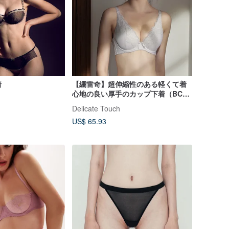
着
【綳雷奇】超伸縮性のある軽くて着
心地の良い厚手のカップ下着（BCD
カップ）/ライスキャメル
Delicate Touch
US$ 65.93