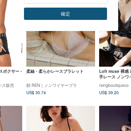
確定
スボクサー -
柔絲・柔らかレースブラレット
Loft muse 
手レース ノンワイ
ーブラック
イセンス販売
韌 REN｜ノンワイヤーブラ
rsingboutiqueco
US$ 30.74
US$ 39.20