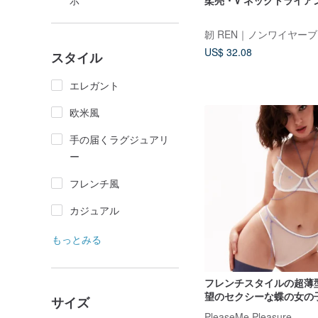
示
柔亮・V ネックトライア
韌 REN｜ノンワイヤー
US$ 32.08
スタイル
エレガント
欧米風
手の届くラグジュアリ
ー
フレンチ風
カジュアル
もっとみる
フレンチスタイルの超薄
望のセクシーな蝶の女の
サイズ
のあるブラジャーパンテ
PleaseMe Pleasure