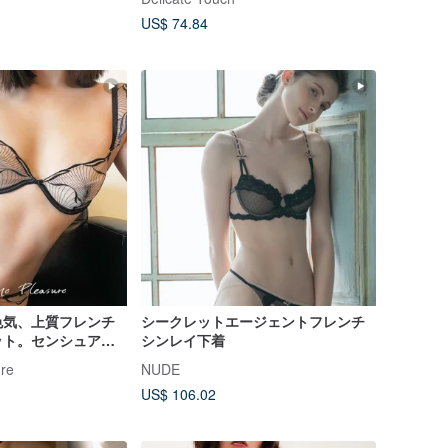
ません
US$ 74.84
色気、上質フレンチ
シークレットエージェントフレンチ
ット。センシュアル
シンレイ下着
、洗練されたブラジ
re
NUDE
US$ 106.02