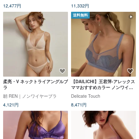
12,477円
11,332円
送料無料
柔亮・V ネックトライアングルブ
【DAILICHI】王君萍-アレックス
ラ
ママおすすめカラー ノンワイヤ
ー / ジャズビューティーレースラ
韌 REN｜ノンワイヤーブラ
Delicate Touch
ビットイヤーカップブラ-グレー
4,121円
8,471円