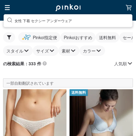
女性 下着 セクシー アンダーウェア
Pinkoi指定便
Pinkoiおすすめ
送料無料
セール
スタイル
サイズ
素材
カラー
人気順
の検索結果：333 件
一部自動翻訳されています
送料無料