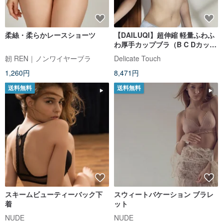
柔絲・柔らかレースショーツ
【DAILUQI】超伸縮 軽量ふわふ
わ厚手カップブラ（B C Dカッ
プ）/ クラウドブルー
韌 REN｜ノンワイヤーブラ
Delicate Touch
1,260円
8,471円
送料無料
送料無料
スキームビューティーバック下
スウィートバケーション ブラレ
着
ット
NUDE
NUDE