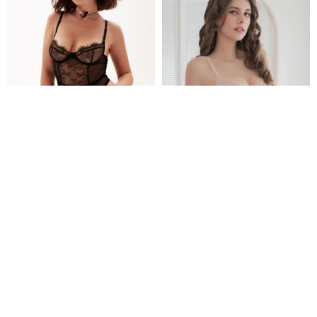
レースコルセットガーターセッ
Clany（クラニー） ノンワイヤ
ト
ー クールタッチ シームレス シア
ー セクシー B-Dブラ ソフトミス
PleaseMe Pleasure
missclany
トピンク 6992-32
6,700円
5,601円
5,895円