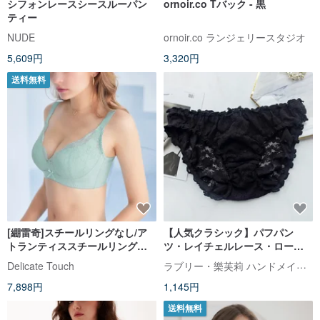
シフォンレースシースルーパン
ornoir.co Tバック - 黒
ティー
NUDE
ornoir.co ランジェリースタジオ
5,609円
3,320円
送料無料
[綳雷奇]スチールリングなし/ア
【人気クラシック】パフパン
トランティススチールリングな
ツ・レイチェルレース・ローウ
しプラス下着/ベリーフラワーブ
エストブリーフ・台湾製
ラブリー・樂芙莉 ハンドメイドランジェリー
Delicate Touch
ルー
7,898円
1,145円
送料無料