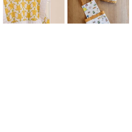
シンプルなワードローブ | 夏服 |
自分で着られる【キャンプ柄】
リトル ウミガメ ベスト ドレス
キッズエプロンとコック帽のセ
ット
手作り子供服＆親子服
annabelle camp
8,471円
4,300円
カスタム可
送料無料
送料無料