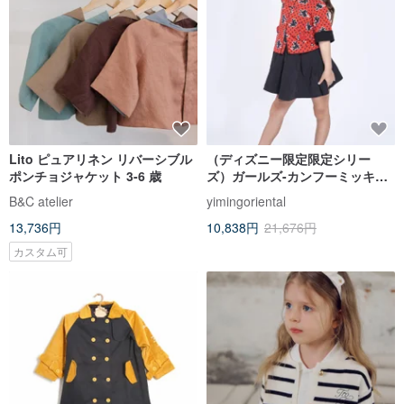
Lito ピュアリネン リバーシブル
（ディズニー限定限定シリー
ポンチョジャケット 3-6 歳
ズ）ガールズ-カンフーミッキー
コットンオリエンタルジャケッ
B&C atelier
yimingoriental
ト
13,736円
10,838円
21,676円
カスタム可