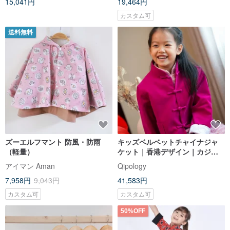
15,041円
19,464円
カスタム可
送料無料
ズーエルフマント 防風・防雨
キッズベルベットチャイナジャ
（軽量）
ケット｜香港デザイン｜カジュ
アル｜クラシック｜バイカラー
アイマン Aman
Qipology
｜遊び心｜キュート｜旧正月
7,958円
9,043円
41,583円
カスタム可
カスタム可
50%OFF