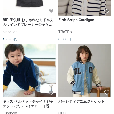
BIR 子供服 おしゃれなミドル丈
Firth Stripe Cardigan
のウインドブレーカージャケッ
ト
bir-cotton
TRoTRo
15,396円
8,500円
キッズ ベルベットチャイナジャ
バーシティデニムジャケット
ケット (ブルー/イエロー) | 香港
デザイン | カジュアル | クラシッ
Qipology
OLOI