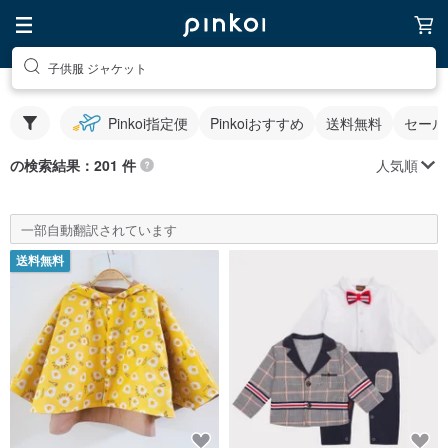
子供服 ジャケット
Pinkoi指定便
Pinkoiおすすめ
送料無料
セール
人気順
の検索結果：201 件
一部自動翻訳されています
送料無料