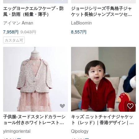
エッグヨークエルフケープ - 防
ジョージシリーズ千鳥格子ジャ
風・防雨（軽量・薄手）
ケット長袖ジャンプスーツセッ
ト
アイマン Aman
LaBloomin
7,958円
9,043円
8,557円
カスタム可
子供服-ヌードスタンドカラーシ
キッズ ニットチャイナジャケッ
ョール付きホワイトレーストッ
ト（レッド）| 香港デザイン | カ
プ
ジュアル | クラシック | バイカラ
yimingoriental
Qipology
ー | 遊び心