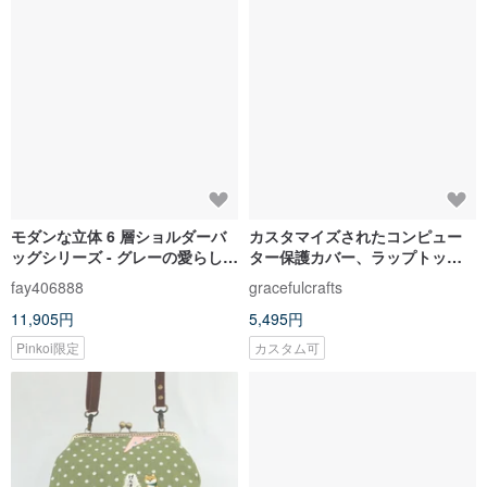
モダンな立体 6 層ショルダーバ
カスタマイズされたコンピュー
ッグシリーズ - グレーの愛らしい
ター保護カバー、ラップトップ
モノトーン犬柄
バッグ、コンピューターバッ
fay406888
gracefulcrafts
グ、タブレットカバー（M-105）
11,905円
5,495円
ブルー鳥
Pinkoi限定
カスタム可