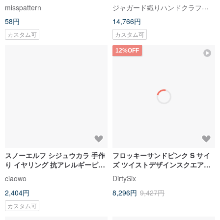
（英語の布タグの内容とハート
ジャガード織りハンドクラフトバッグ
misspattern
刺繍の有無）をよくお読みくだ
58円
14,766円
さい。
カスタム可
カスタム可
12%OFF
スノーエルフ シジュウカラ 手作
フロッキーサンドピンク S サイ
り イヤリング 抗アレルギーピア
ズ ツイストデザインスクエアバ
ス無痛イヤリングパールバック
ッグ ふわふわ中綿入り ショルダ
ciaowo
DirtySix
バックル
ーバッグ 大容量脇下バッグ 斜め
2,404円
8,296円
9,427円
掛けバッグ
カスタム可