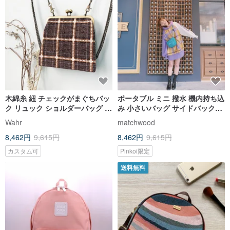
木綿糸 紐 チェックがまぐちバッ
ポータブル ミニ 撥水 機内持ち込
ク リュック ショルダーバッグ サ
み 小さいバッグ サイドバックパ
イドバッグ 機内持ち込みバッグ
ック 小さいバッグ 機内持ち込み
Wahr
matchwood
小さめバッグ
バッグ ターコイズグリーン
8,462円
9,615円
8,462円
9,615円
カスタム可
Pinkoi限定
送料無料