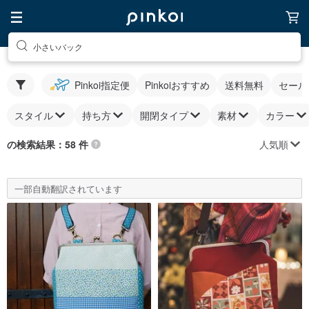
小さいバック
Pinkoi指定便
Pinkoiおすすめ
送料無料
セール
スタイル
持ち方
開閉タイプ
素材
カラー
人気順
の検索結果：58 件
一部自動翻訳されています