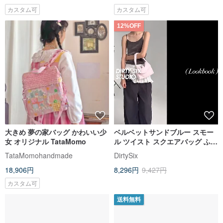
カスタム可
カスタム可
12%OFF
大きめ 夢の家バッグ かわいい少
ベルベットサンドブルー スモー
女 オリジナル TataMomo
ル ツイスト スクエアバッグ ふわ
ふわ中綿入り ショルダーバッグ
TataMomohandmade
DirtySix
大容量脇下バッグ 斜めがけバッ
18,906円
8,296円
9,427円
グ
カスタム可
送料無料