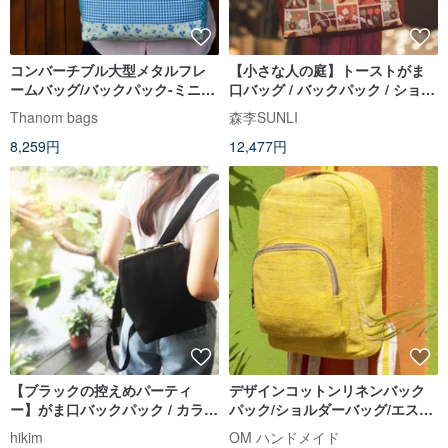
コンバーチブル大型メタルフレ
【小さな人の庭】トーストがま
ームバッグ/バックパック-ミニフ
口バッグ / バックパック / ショル
ラワー
ダーバッグ / クロスボディバッグ
Thanom bags
森李SUNLI
8,259円
12,477円
【ブラックの控えめパーティ
デザインコットンリネンバック
ー】がま口バックパック / カラフ
パック/ショルダーバッグ/エスニ
ルな裏地 (多色選択可能)
ック登山バッグ/パッチワークバ
hikim
OM ハンドメイド
ッグ/コンピューターバッグをス