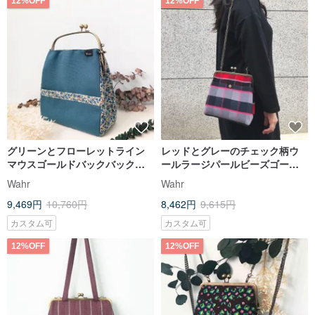
12%OFF
12%OFF
グリーンとフローレットライン
レッドとグレーのチェック柄ウ
マウスゴールドバックバックパ
ールラージパールビーズゴール
ックハンドマウスゴールドショ
ドショルダーバッグサイドバッ
Wahr
Wahr
ルダーバッグサイドバックパッ
クパックキャリーオンバッグ
9,469円
10,760円
8,462円
9,615円
クキャリーバッグ
カスタム可
カスタム可
12%OFF
12%OFF