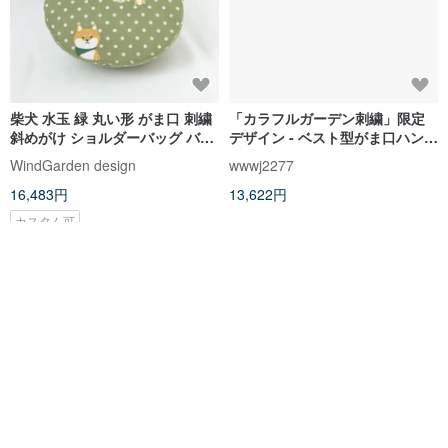
柴犬 水玉 緑 丸い形 がま口 刺繍
「カラフルガーデン刺繍」限定
斜めがけ ショルダーバッグ バッ
デザイン - ベスト型がま口ハンド
クパック 可愛い 森ガール レディ
バッグ、斜め掛け可能
WindGarden design
wwwj2277
ースバッグ
16,483円
13,622円
カスタム可
あなたへのおすすめ
あなたの閲覧履歴から、おすすめ商品をピックアップしています。