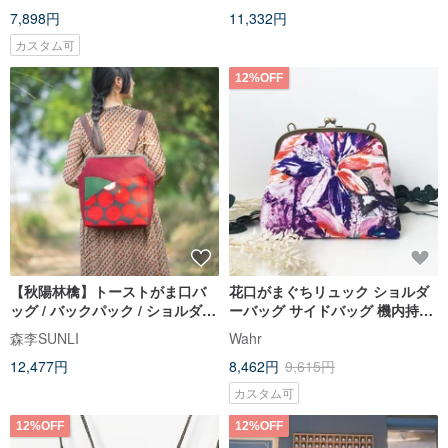
7,898円
11,332円
テッチした後-イエローレモン
カスタム可
12%OFF
【秋陽林檎】トーストがま口バ
花口がまぐちリュック ショルダ
ッグ / バックパック / ショルダー
ーバッグ サイドバッグ 機内持ち
バッグ / 斜め掛けバッグ / 水風船
込みバッグ
森李SUNLI
Wahr
12,477円
8,462円
9,615円
カスタム可
12%OFF
12%OFF