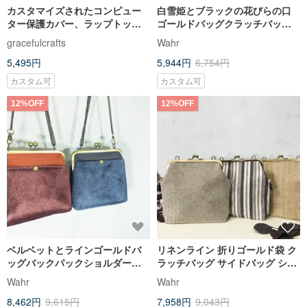
カスタマイズされたコンピュー
白雪姫とブラックの花びらの口
ター保護カバー、ラップトップ
ゴールドバッグクラッチバッグ
バッグ、コンピューターバッ
サイドバックパックショルダー
gracefulcrafts
Wahr
グ、タブレットカバー（M-106）
バッグコスメティックバッグワ
5,495円
5,944円
6,754円
レッド Bird
イドストラップ
カスタム可
カスタム可
12%OFF
12%OFF
ベルベットとラインゴールドバ
リネンライン 折りゴールド袋 ク
ッグバックパックショルダーバ
ラッチバッグ サイドバッグ ショ
ッグサイドバックパックキャリ
ルダーバッグ 機内持ち込みバッ
Wahr
Wahr
ーオンバッグスモールバッグ
グ リュックサック
8,462円
9,615円
7,958円
9,043円