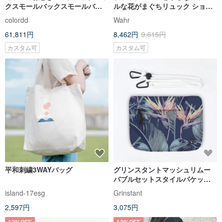
クスモールバックスモールバッ
ルな花がまぐちリュック ショル
グシンプルな個性
ダーバッグ サイドバッグ 機内持
colordd
Wahr
ち込みバッグ 小さめバッグ
61,811円
8,462円
9,615円
カスタム可
カスタム可
平和刺繍3WAYバッグ
グリンスタントマッシュリムー
バブルセットスタイルパケット
ショルダーバッグ-アドベンチャ
island-17esg
Grinstant
ーシリーズ（オレンジブロッサ
2,597円
3,075円
ム）