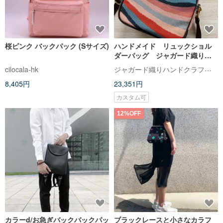
桜ピンク バックパック (Sサイズ)
ハンドメイド リュックショル
ダーバッグ ジャガード織りバ
ッグ 防水
ジャガード織りハンドクラフトバッグ
cilocala-hk
8,405円
23,351円
カスタム可
12%OFF
カラーd/お急ぎバックバックパッ
ブラックレースと小さなカラフ