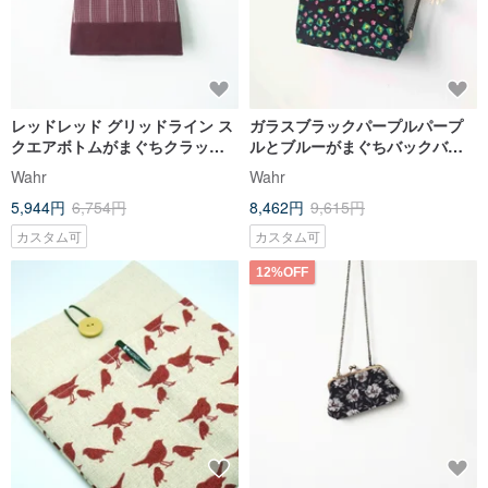
レッドレッド グリッドライン ス
ガラスブラックパープルパープ
クエアボトムがまぐちクラッチ
ルとブルーがまぐちバックバッ
サイドバッグ ショルダーバッグ
クパックショルダーバッグサイ
Wahr
Wahr
機内持ち込みバッグ
ドバッグ機内持ち込みバッグ小
5,944円
6,754円
8,462円
9,615円
型バッグ
カスタム可
カスタム可
12%OFF