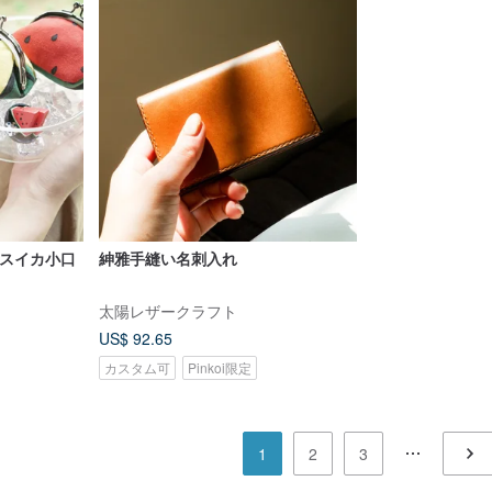
のスイカ小口
紳雅手縫い名刺入れ
太陽レザークラフト
US$ 92.65
カスタム可
Pinkoi限定
1
2
3