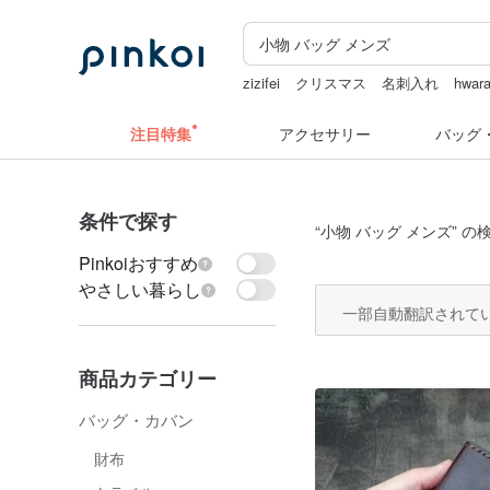
zizifei
クリスマス
名刺入れ
hwar
miffy
注目特集
アクセサリー
バッグ
条件で探す
“
小物 バッグ メンズ
” の
Pinkoiおすすめ
やさしい暮らし
一部自動翻訳されて
商品カテゴリー
バッグ・カバン
財布