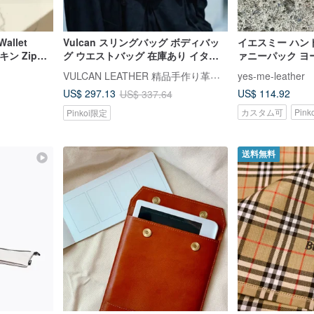
Wallet
Vulcan スリングバッグ ボディバッ
イエスミー ハン
ン Zipper
グ ウエストバッグ 在庫あり イタリ
ァニーパック ヨ
アンシュリンク植物タンニン鞣し牛
ジタブルタンニン
VULCAN LEATHER 精品手作り革製品
yes-me-leather
革 レッドブラウン L
トラストカラー
US$ 114.92
US$ 297.13
US$ 337.64
カスタム可
Pin
Pinkoi限定
送料無料