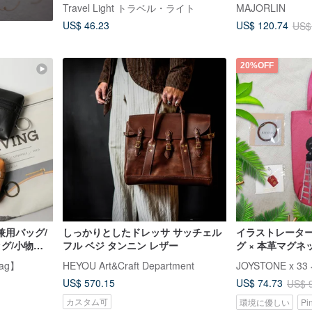
軽量 肩掛け 小物 スマホバッグ おし
グリーンレザー
Travel Light トラベル・ライト
MAJORLIN
ゃれ 誕生日 プレゼント
スダブル素材レ
US$ 46.23
US$ 120.74
US$
20%OFF
兼用バッグ/
しっかりとしたドレッサ サッチェル
イラストレータ
ッグ/小物バ
フル ベジ タンニン レザー
グ × 本革マグネ
本革お守り文字
ag】
HEYOU Art&Craft Department
JOYSTONE x 3
ットで、素敵な
US$ 570.15
US$ 74.73
US$ 
カスタム可
環境に優しい
Pi