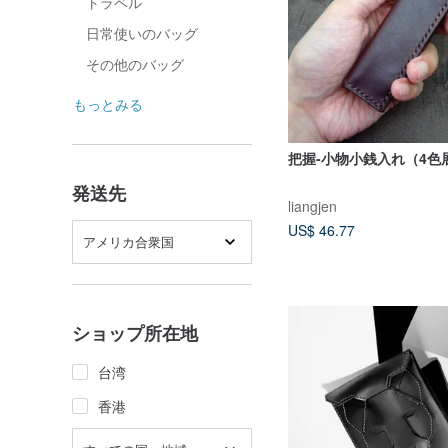
トラベル
日常使いのバッグ
その他のバッグ
もっとみる
把握-小物小銭入れ（4色
発送先
liangjen
US$ 46.77
アメリカ合衆国
ショップ所在地
台湾
香港