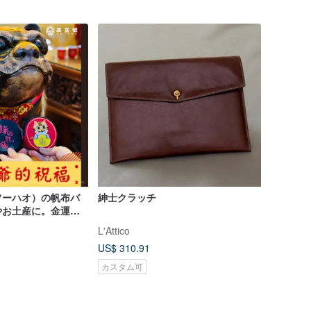
フーハオ）の帆布バ
紳士クラッチ
やお土産に。金運を
小銭入れで、刺繍さ
L'Attico
を大切に収納しま
US$ 310.91
カスタム可