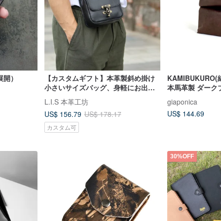
展開）
【カスタムギフト】本革製斜め掛け
KAMIBUKURO(
小さいサイズバッグ、身軽にお出か
本馬革製 ダーク
けバッグ、メンズバッグ、父の日の
L.I.S 本革工坊
giaponica
プレゼント
US$ 144.69
US$ 156.79
US$ 178.17
カスタム可
30%OFF