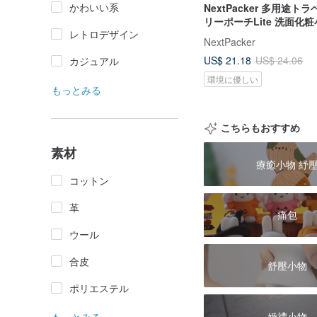
かわいい系
NextPacker 多用途
リーポーチLite 洗面化粧
レトロデザイン
ラベラーシリーズ
NextPacker
US$ 21.18
US$ 24.06
カジュアル
環境に優しい
もっとみる
こちらもおすすめ
素材
療癒小物 紓
コットン
革
痛包
ウール
合皮
舒壓小物
ポリエステル
婚禮小物