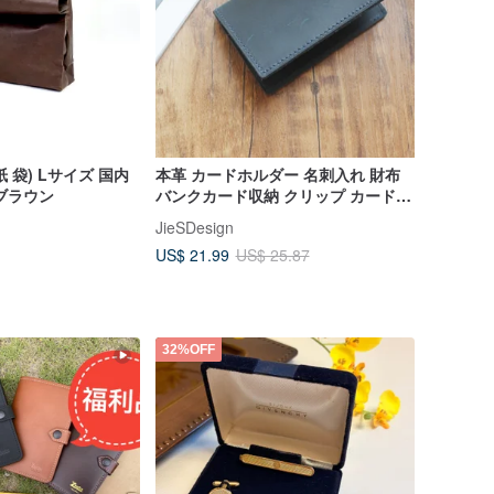
紙 袋) Lサイズ 国内
本革 カードホルダー 名刺入れ 財布
ブラウン
バンクカード収納 クリップ カードバ
ッグ 財布 小物財布18K-112
JieSDesign
US$ 21.99
US$ 25.87
32%OFF