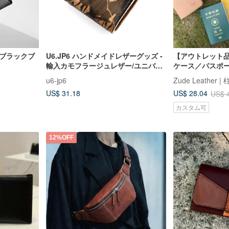
_ブラックブ
U6.JP6 ハンドメイドレザーグッズ -
【アウトレット
輸入カモフラージュレザー/ユニバー
ケース／パスポー
サルバッグ/カードケース/小銭入れ
れ刻印／旅行用
u6-jp6
Zude Leather
(男女兼用)
US$ 31.18
US$ 28.04
US$ 
カスタム可
12%OFF