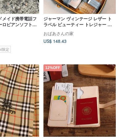
ドメイド携帯電話フ
ジャーマン ヴィンテージ レザー ト
ーロピアンソフトベ
ラベル ビューティー トレジャー ボ
なめしレザー コン
ックス
おばあさんの家
US$ 148.43
koi限定
12%OFF