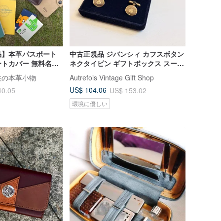
品】本革パスポート
中古正規品 ジバンシィ カフスボタン
トカバー 無料名入
ネクタイピン ギフトボックス スーツ
品｜卒業祝い
アクセサリー メンズ ウェディング
 | 柱の本革小物
Autrefois Vintage Gift Shop
US$ 104.06
40.05
US$ 153.02
環境に優しい