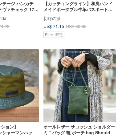
ンテージ ハンカチ
【カッティングライン】和風ハンド
ヴァチェック 17.5
メイドポータブル牛革パスポートロ
ングウォレット008原色
nda
切線の派
US$ 71.15
74.28
US$ 80.85
Pinkoi限定
ッション】
オールレザー サコッシュ ショルダー
ィッシャーマンハット
ミニバッグ 鞄 ポーチ bag Shoulder