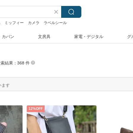
a
ミッフィー
カメラ
ラベルシール
・カバン
文房具
家電・デジタル
グ
検索結果：368 件
います
12%OFF