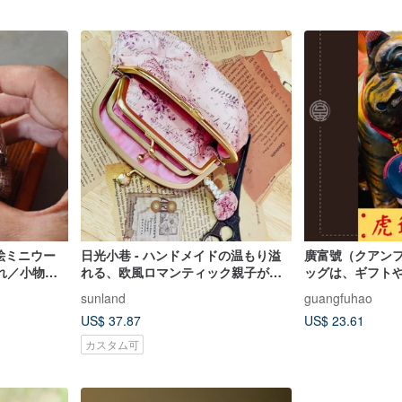
油絵ミニウー
日光小巷 - ハンドメイドの温もり溢
廣富號（クアン
れ／小物ア
れる、欧風ロマンティック親子がま
ッグは、ギフト
口ポーチ（小銭入れ、小物入れ、ギ
招く虎爺の丸型
sunland
guangfuhao
フト）
れた虎爺が小物
US$ 37.87
US$ 23.61
す。
カスタム可