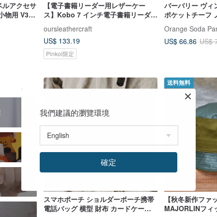
トラベルアクセサ
【電子書籍リーダー用レザーケー
バーバリー ヴィ
小物用 V3ト
ス】Kobo 7 インチ電子書籍リーダー
ポケットチーフ ノ
保護ケース
x 17 インチ
oursleathercraft
Orange Soda Pa
US$ 133.19
US$ 66.86
US$ 
Pinkoi限定
送料無料
我們建議的瀏覽環境
壓
確定
スマホポーチ ショルダーポーチ携帯
【秋冬新作ファ
電話バッグ 横型 財布 カードケース
MAJORLINフ