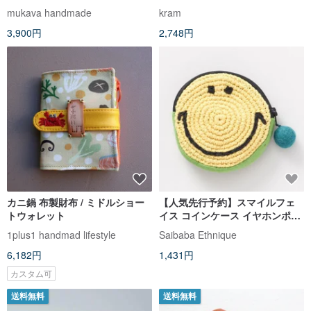
jungle relief skip pomppia
mukava handmade
kram
3,900円
2,748円
カニ鍋 布製財布 / ミドルショー
【人気先行予約】スマイルフェ
トウォレット
イス コインケース イヤホンポー
チ ミニポーチ 収納ポーチ (7
1plus1 handmad lifestyle
Saibaba Ethnique
色)NWWP6204
6,182円
1,431円
カスタム可
送料無料
送料無料