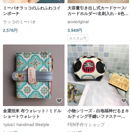
ミーバオラッコのふわふわコイ
大容量引き出し式カードケース/
ンポーチ
カードホルダー/名刺入れ - 6色
箔押し/型押しカスタム可能
ラッコのミーバオ
anvioriginal
2,576円
3,949円
カスタム可
金運招来 布ウォレット / ミドル
小物シリーズ - 白地福神だるまキ
ショートウォレット
ルティング手縫いファスナーシ
ェルポーチ - ファスナー小銭入れ
1plus1 handmad lifestyle
FEN手作りショップ