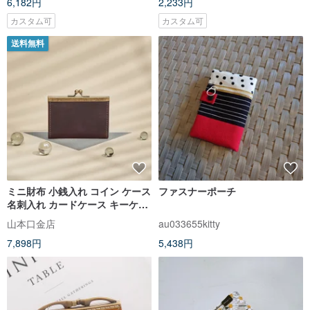
6,182円
2,233円
カスタム可
カスタム可
送料無料
ミニ財布 小銭入れ コイン ケース
ファスナーポーチ
名刺入れ カードケース キーケー
ス/ がま口 口金/ 手作り/ 本革 ナ
山本口金店
au033655kitty
チュラル レザー/ 葡萄茶 (えびち
7,898円
5,438円
ゃ)