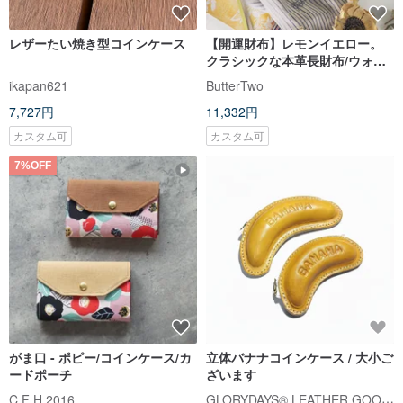
レザーたい焼き型コインケース
【開運財布】レモンイエロー。
クラシックな本革長財布/ウォレ
ット/小銭入れ
ikapan621
ButterTwo
7,727円
11,332円
カスタム可
カスタム可
7%OFF
がま口 - ポピー/コインケース/カ
立体バナナコインケース / 大小ご
ードポーチ
ざいます
GLORYDAYS® LEATHER GOODS
C F H 2016