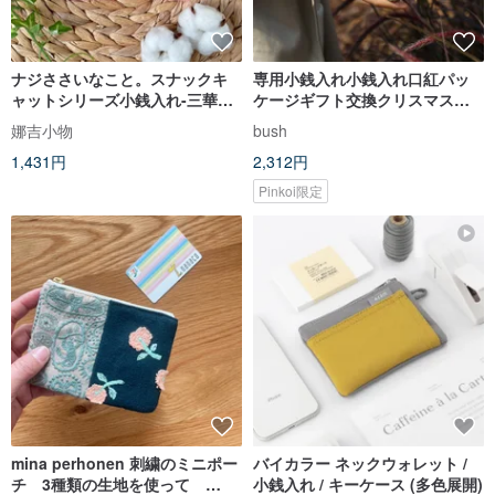
ナジささいなこと。スナックキ
専用小銭入れ小銭入れ口紅パッ
ャットシリーズ小銭入れ-三華名
ケージギフト交換クリスマスギ
治とパールミルクティー
フト尾歯ギフト
娜吉小物
bush
1,431円
2,312円
Pinkoi限定
mina perhonen 刺繍のミニポー
バイカラー ネックウォレット /
チ 3種類の生地を使って
小銭入れ / キーケース (多色展開)