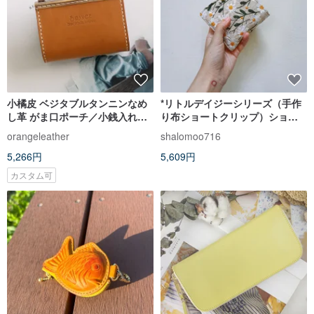
小橘皮 ベジタブルタンニンなめ
*リトルデイジーシリーズ（手作
し革 がま口ポーチ／小銭入れ／
り布ショートクリップ）ショー
コインケース
トクリップ/財布/財布/財布
orangeleather
shalomoo716
5,266円
5,609円
カスタム可