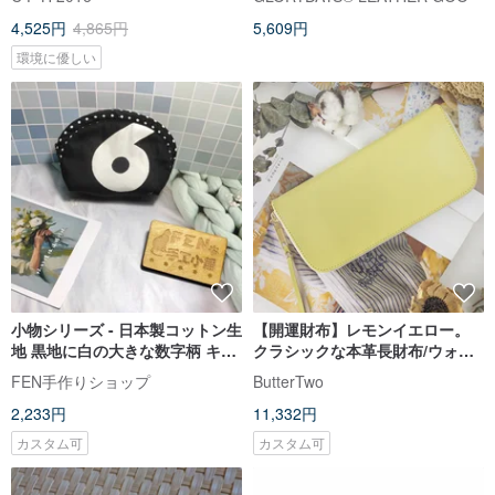
4,525円
4,865円
5,609円
環境に優しい
小物シリーズ - 日本製コットン生
【開運財布】レモンイエロー。
地 黒地に白の大きな数字柄 キル
クラシックな本革長財布/ウォレ
ティング手作りファスナーシェ
ット/小銭入れ
FEN手作りショップ
ButterTwo
ルポーチ - ファスナー小銭入れ
2,233円
11,332円
カスタム可
カスタム可