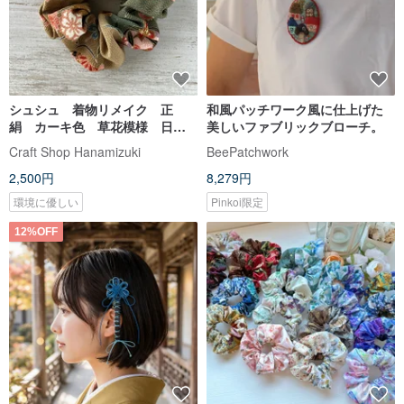
シュシュ 着物リメイク 正
和風パッチワーク風に仕上げた
絹 カーキ色 草花模様 日本
美しいファブリックブローチ。
製
Craft Shop Hanamizuki
BeePatchwork
2,500円
8,279円
環境に優しい
Pinkoi限定
12%OFF