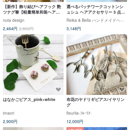
【新作】飾り結びヘアフック 艶
選べるパッチワークコットンシ
ツナグ黎【軽量簡単和装ヘア】
ュシュ ヘアアクセサリー 3 点セ
浴衣・着物にアレンジ自由なフ
ット
Reika & Bella ハンドメイドヘアアクセサリー
nuta design
ックタイプの髪飾り。
2,464円
2,800円
3,148円
はなかごピアス_pink×white
布花のヤドリギピアス/イヤリン
グ
imaori
fleurlia-ﾌﾙｰﾘｱ-
2,900円
12,000円