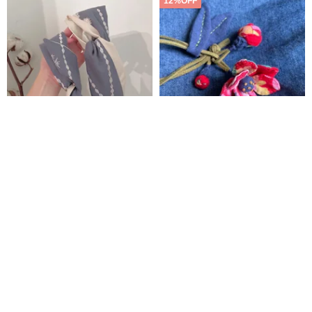
12%OFF
撥雲見日タンポポ 好煩（ハオフ
YI RANZHI（イーランジー）布
ァン） 日本刺繍生地
製品 | 植物染めプリント手織りヴ
ィンテージコットン | 盤扣 | 紐結
Ms HowFan
YRZdesign
び | アロマディフューザー | アク
2,576円
5,440円
6,181円
セサリー
カスタム可
カスタム可