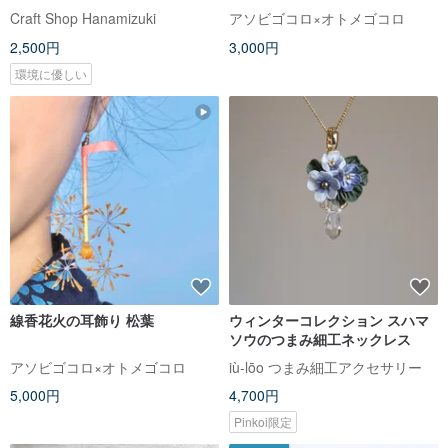
日本製
Craft Shop Hanamizuki
アソビゴコロ×オトメゴコロ
2,500円
3,000円
環境に優しい
線香花火の耳飾り 松葉
ウィンターコレクション スハマ
ソウのつまみ細工ネックレス
アソビゴコロ×オトメゴコロ
iù-lōo つまみ細工アクセサリー
5,000円
4,700円
Pinkoi限定