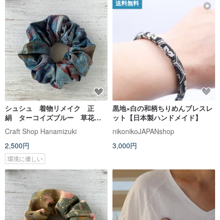
送料無料
シュシュ 着物リメイク 正
黒地×白の和柄ちりめんブレスレ
絹 ターコイズブルー 草花模
ット【日本製ハンドメイド】
様 日本製
Craft Shop Hanamizuki
nikonikoJAPANshop
2,500円
3,000円
環境に優しい