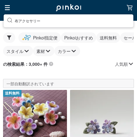
布アクセサリー
Pinkoi指定便
Pinkoiおすすめ
送料無料
セール
スタイル
素材
カラー
人気順
の検索結果：3,000+ 件
一部自動翻訳されています
送料無料