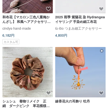
和布花【マカロン三色八重梅か
2025 雨季 紫陽花 染 Hydrangea
んざし】 和風ヘアアクセサリー|
イヤリング 手染め細工布花
つまみ細工
cindys-hand-made
iù-lōo つまみ細工アクセサリー
6,182円
4,800円
カスタム可
シュシュ 着物リメイク 正
線香花火の耳飾り 牡丹
絹 ダークピンク 草花模様