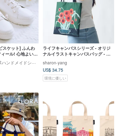
ビスケット] ふんわ
ライフキャンバスシリーズ - オリジ
ィール! 心地よい伸
ナルイラストキャンバスバッグ - 紅
トラップなしホワイ
綻
SnN ぬくもり本革ハンドメイドシューズ
sharon-yang
きいサイズ
US$ 34.75
環境に優しい