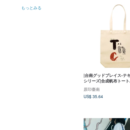
もっとみる
|台南グッドプレイス-テ
シリーズ|合成帆布トート
原印臺南
US$ 35.64