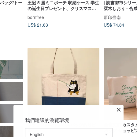
バッグ/トー
王冠 5 層ミニポーチ 収納ケース 学生
| 読書都市シリーズ
の誕生日プレゼント、クリスマス、
栞木しおり - 
卒業祝いに。ポケットに直接収納可
bornfree
原印臺南
能。
US$ 21.83
US$ 74.84
我們建議的瀏覽環境
ブラックのキャンバスバッグ釣りピ
金雀文創 カスタ
ル
バッグ ショッピ
ンバストートバッ