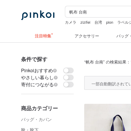
カメラ
zizifei
台湾
pion
ラベル
注目特集
アクセサリー
バッグ
条件で探す
“
帆布 台南
” の検索結果：1
Pinkoiおすすめ
やさしい暮らし
一部自動翻訳されて
寄付につながる
商品カテゴリー
バッグ・カバン
靴・靴下