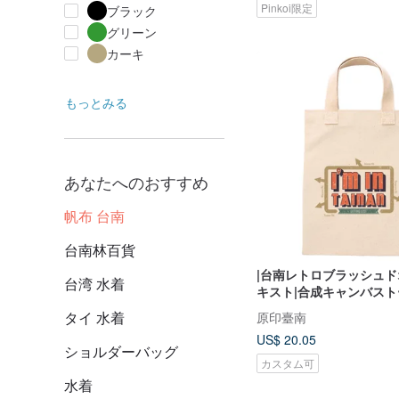
Pinkoi限定
ブラック
グリーン
カーキ
もっとみる
あなたへのおすすめ
帆布 台南
台南林百貨
|台南レトロブラッシュ
台湾 水着
キスト|合成キャンバス
タイ 水着
原印臺南
US$ 20.05
ショルダーバッグ
カスタム可
水着