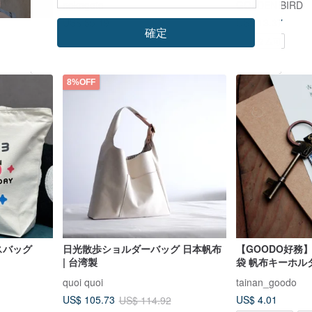
nekogoto
GOLDEN BIRD
キャンバストート
US$ 35.19
US$ 13.37
確定
カスタム可
8%OFF
スバッグ
日光散歩ショルダーバッグ 日本帆布
【GOODO好務
| 台湾製
袋 帆布キーホルダ
quoi quoi
tainan_goodo
US$ 4.01
US$ 105.73
US$ 114.92