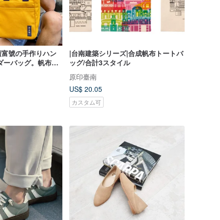
廣富號の手作りハン
|台南建築シリーズ|合成帆布トートバ
ダーバッグ。帆布
ッグ/合計3スタイル
ルバッグはギフトにも
原印臺南
US$ 20.05
カスタム可