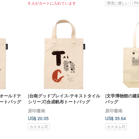
環境に優しい
Pi
6 人がカートに入れています
ドオールドテ
|台南グッドプレイス-テキストタイル
|文学博物館の建
トートバッグ
シリーズ|合成帆布トートバッグ
バッグ
原印臺南
原印臺南
US$ 20.05
US$ 35.64
カスタム可
カスタム可