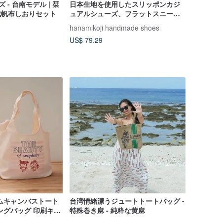
 - 台南モデル | 栞
日本生地を使用したスリッポンカジ
合成帆布しおりセット
ュアルシューズ、フラットスニーカ
ー。レザーインソール。
hanamikoji handmade shoes
US$ 79.29
ムキャンバストート
台湾情緒漂うジュートトートバッグ -
ングバッグ 印刷キャ
特殊巻き麻 - 純粋な黄麻
グ オーダーメイド