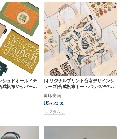
ッシュドオールドテ
|オリジナルプリント台南デザインシ
合成帆布ジッパーバ
リーズ|合成帆布トートバッグ/全7ス
イル
タイル
原印臺南
US$ 20.05
カスタム可