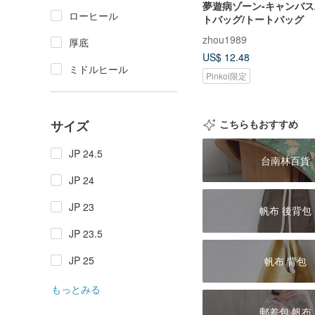
夢遊病ゾーン-キャンバス
ローヒール
トバッグ/トートバッグ
zhou1989
厚底
US$ 12.48
ミドルヒール
Pinkoi限定
サイズ
こちらもおすすめ
JP 24.5
台南林百貨
JP 24
JP 23
帆布 後背包
JP 23.5
JP 25
帆布 背包
もっとみる
郵差包 帆布