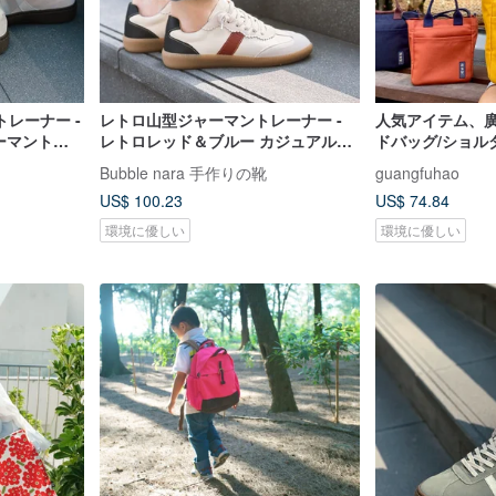
レーナー -
レトロ山型ジャーマントレーナー -
人気アイテム、
ャーマントレ
レトロレッド＆ブルー カジュアルシ
ドバッグ/ショル
ューズ
2WAY スクー
Bubble nara 手作りの靴
guangfuhao
最適です。
US$ 100.23
US$ 74.84
環境に優しい
環境に優しい