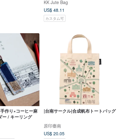
KK Jute Bag
バッグ バッグ印刷
US$ 48.11
カスタム可
】手作り×コーヒー麻
|台南サークル|合成帆布トートバッグ
ー / キーリング
原印臺南
US$ 20.05