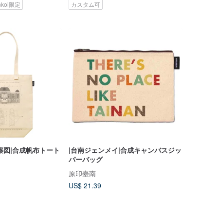
nkoi限定
カスタム可
築図|合成帆布トート
|台南ジェンメイ|合成キャンバスジッ
パーバッグ
原印臺南
US$ 21.39