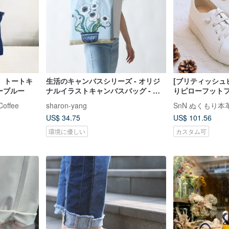
】トートキ
生活のキャンバスシリーズ - オリジ
[ブリティッシュ
ーブルー
ナルイラストキャンバスバッグ - 白
りピローフットフ
い咲き誇り
縮性シューズ ス
ffee
sharon-yang
ト22-26.5 大
US$ 34.75
US$ 101.56
環境に優しい
カスタム可