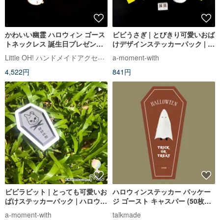
かわいい幽霊 ハロウィン ゴース
ビビうさぎ | とびきり可愛いおば
トネックレス 誕生日プレゼント
けデザインステッカーパック | 1
交換ギフト
パックに14枚入り
Little OH! ハンドメイドアクセサリー
a-moment-with
4,522円
841円
ビビラビット | とっても可愛いお
ハロウィンステッカー パッケー
ばけステッカーパック | ハロウィ
ジ ゴースト キャスパー (50枚入
ンバージョン
り)
a-moment-with
talkmade