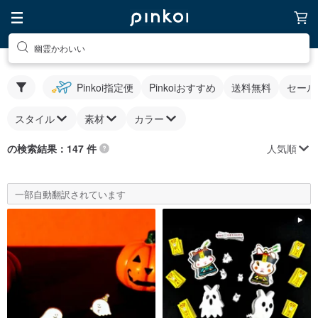
幽霊かわいい
Pinkoi指定便
Pinkoiおすすめ
送料無料
セール
スタイル
素材
カラー
人気順
の検索結果：147 件
一部自動翻訳されています