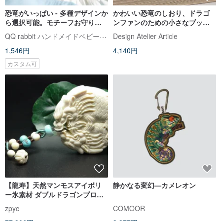
恐竜がいっぱい - 多種デザインか
かわいい恐竜のしおり、ドラゴ
ら選択可能。モチーフお守り袋
ンファンのための小さなブック
（名入れ刺繍可）
ギフト。
QQ rabbit ハンドメイドベビーブティック
Design Atelier Article
1,546円
4,140円
カスタム可
【龍寿】天然マンモスアイボリ
静かなる変幻—カメレオン
ー氷素材 ダブルドラゴンプロテ
クター ドラゴンブランド 手持ち
zpyc
COMOOR
ブレスレット 車吊り バッグ吊り