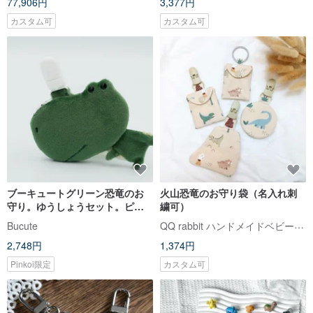
77,906円
3,377円
カスタム可
カスタム可
ブーキュートグリーン恐竜のお
火山恐竜のお守り袋（名入れ刺
守り。ゆうしょうセット。ピー
繍可）
スチャームバッグ/ベビースペシ
QQ rabbit ハンドメイドベビーブティック
Bucute
ャル/ハンドメイド/ムーンギフト
2,748円
1,374円
Pinkoi限定
カスタム可