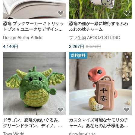
恐竜 ブックマーカー // トリケラ
恐竜の種が一緒に旅行するふわ
トプス // ユニークなデザインの
ふわの枕チャーム
しおり // 送料無料
Design Atelier Article
ブツ生物 APOOZI STUDIO
4,140円
2,267円
2,576円
送料無料
ドラゴン、恐竜のぬいぐるみ、
カスタマイズ可能なヤモリのチ
グリーンドラゴン、ディノ、ド
ャーム。あなたのお子様をあな
ラゴンのテーマ、恐竜のテーマ
ただけのオリジナルチャーム
Toys World
dino-fan-0114