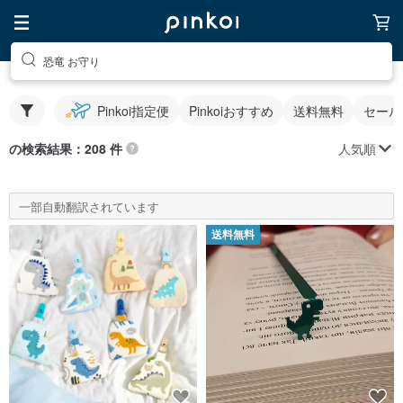
恐竜 お守り
Pinkoi指定便
Pinkoiおすすめ
送料無料
セール
人気順
の検索結果：208 件
一部自動翻訳されています
送料無料