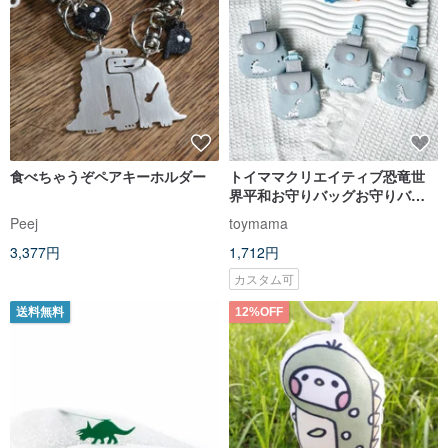
食べちゃうぞペアキーホルダー
トイママクリエイティブ恐竜世
界平和お守りバッグお守りバッ
グ祝福バッグ満月ギフトティラ
Peej
toymama
ノサウルスレックス
3,377円
1,712円
カスタム可
送料無料
12%OFF