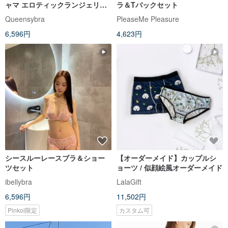
ャマ エロティックランジェリー
ラ＆Tバックセット
セクシーランジェリー 肌触りの
Queensybra
PleaseMe Pleasure
良いシルクパジャマ セクシーパ
6,596円
4,623円
ジャマ サテンパジャマ
シースルーレースブラ＆ショー
【オーダーメイド】カップルシ
ツセット
ョーツ / 似顔絵風オーダーメイド
ibellybra
LalaGift
6,596円
11,502円
Pinkoi限定
カスタム可