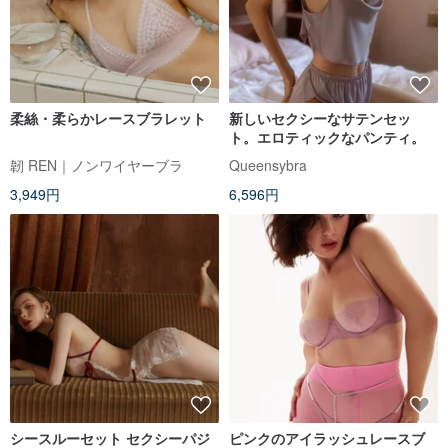
柔絲・柔らかレースブラレット
新しいセクシーなサテンセッ
ト。エロティックなパンティ。
韌 REN｜ノンワイヤーブラ
Queensybra
3,949円
6,596円
シースルーセット セクシーパジ
ピンクのアイラッシュレースブ