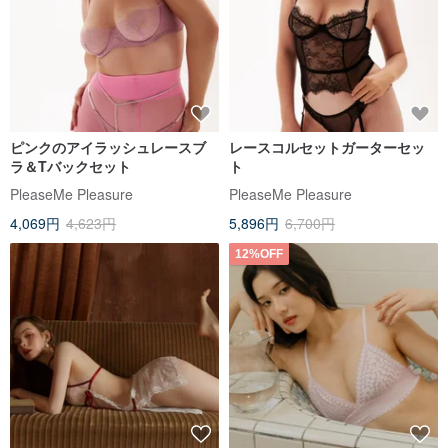
ピンクのアイラッシュレースブ
レースコルセットガーターセッ
ラ＆Tバックセット
ト
PleaseMe Pleasure
PleaseMe Pleasure
4,069円
4,623円
5,896円
6,700円
12%OFF