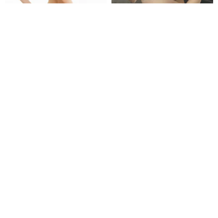
Ouvertチェーンパンティー-カッ
レース シースルーブラジャー＆
トアウトブリーフ-薄手のエロラ
ショーツセット
ンジェリー-カットアウト下着
Marina V Lingerie
ibellybra
13,081円
6,596円
カスタム可
Pinkoi限定
12%OFF