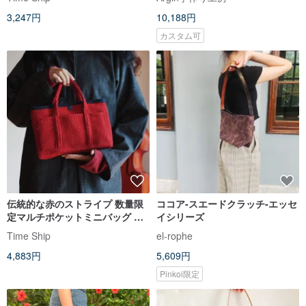
も可能。ストラップは長さ調節
スバッグ かぎ針編み
3,247円
10,188円
ができます。
カスタム可
伝統的な赤のストライプ 数量限
ココア-スエードクラッチ-エッセ
定マルチポケットミニバッグ ハ
イシリーズ
ンドメイド手織り布 カラフル幾
Time Ship
el-rophe
何学模様コットン
4,883円
5,609円
Pinkoi限定