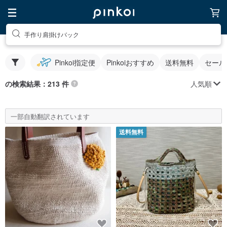
手作り肩掛けバック
Pinkoi指定便
Pinkoiおすすめ
送料無料
セール
人気順
の検索結果：213 件
一部自動翻訳されています
送料無料