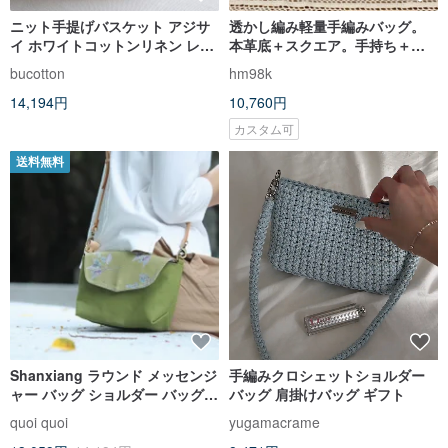
ニット手提げバスケット アジサ
透かし編み軽量手編みバッグ。
イ ホワイトコットンリネン レザ
本革底＋スクエア。手持ち＋斜
ーハンドル 編みバッグ イエロー
め掛け。段染めグリーン＋ダブ
bucotton
hm98k
スターバースト
グレーグリーン
14,194円
10,760円
カスタム可
送料無料
Shanxiang ラウンド メッセンジ
手編みクロシェットショルダー
ャー バッグ ショルダー バッグ
バッグ 肩掛けバッグ ギフト
ジャパニーズ キャンバス レザー
quoi quoi
yugamacrame
ストラップ