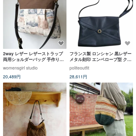
2way レザー レザーストラップ
フランス製 ロンシャン 黒レザー
両用ショルダーバッグ 手作りバ
メタル刻印 エンベロープ型 クラ
ッグ ハンドバッグ ショルダーバ
ッチバッグ ショルダーバッグ
womensgirl studio
politeoutfit
ッグ マザーバッグ
20,489円
28,611円