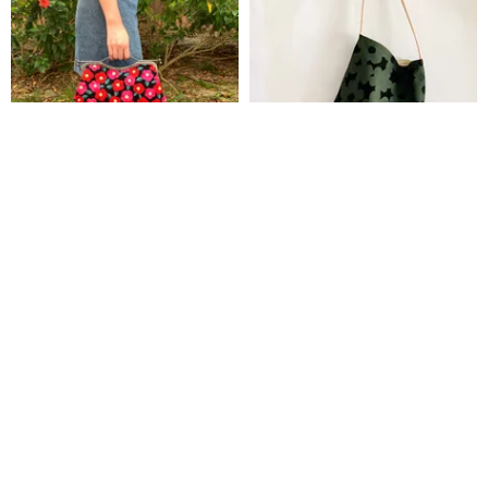
つばきのエレガントな手持ちが
ポピー柄 ワンハンドル ショルダ
まぐちはクロスボディとしても
ーバッグ（レザーストラップ/コ
お使いいただけます。
ットン織りストラップ）。内ポ
GirlsKioku Handicraft
fun手作
ケット4つ。日本製デザイン生
8,826円
8,471円
地。
カスタム可
カスタム可