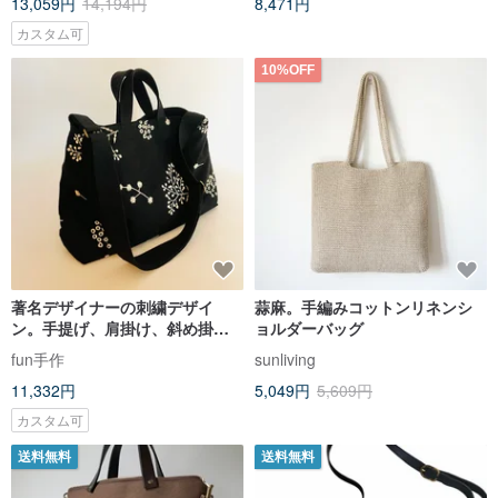
13,059円
14,194円
8,471円
カスタム可
10%OFF
著名デザイナーの刺繍デザイ
蒜麻。手編みコットンリネンシ
ン。手提げ、肩掛け、斜め掛け
ョルダーバッグ
対応。内ポケット付き。
fun手作
sunliving
11,332円
5,049円
5,609円
カスタム可
送料無料
送料無料