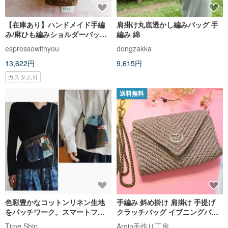
【在庫あり】ハンドメイド手編
肩掛け丸底透かし編みバッグ 手
み/麻ひも編みショルダーバッグ/
編み 綿
肩掛けバッグ/2WAY
espressowithyou
dongzakka
13,622円
9,615円
カスタム可
送料無料
色彩豊かなコットンリネン生地
手編み 斜め掛け 肩掛け 手提げ
をパッチワーク。スマートフォ
クラッチバッグ イブニングバッ
ンショルダーバッグ、斜め掛け
グ 多機能 ファッション レディー
Time Ship
Argin手作り工房