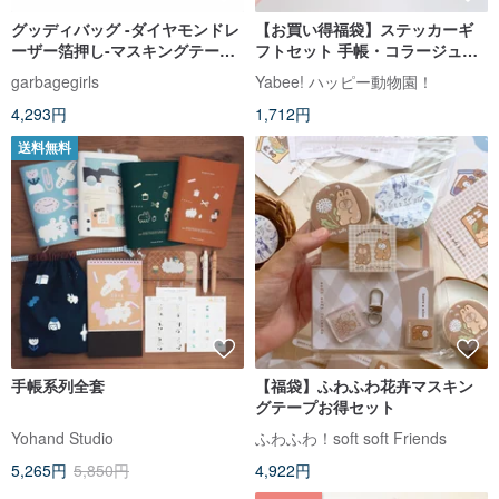
グッディバッグ -ダイヤモンドレ
【お買い得福袋】ステッカーギ
ーザー箔押し-マスキングテー
フトセット 手帳・コラージュ用
プ-5巻セット
ステッカー
garbagegirls
Yabee! ハッピー動物園！
4,293円
1,712円
送料無料
手帳系列全套
【福袋】ふわふわ花卉マスキン
グテープお得セット
Yohand Studio
ふわふわ！soft soft Friends
5,265円
5,850円
4,922円