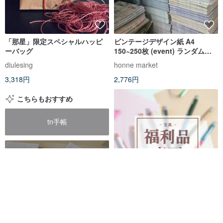
「那星」限定スペシャルハッピ
ビンテージデザイン紙 A4
ーバッグ
150~250枚 (event) ランダムラ
ッピング 福袋 ラッキーボックス
diulesing
honne market
3,318円
2,776円
こちらもおすすめ
tn手帳
3年手帳
2年手帳
【特別価格】アウトレット文具 #
簡易包装
手帳2027