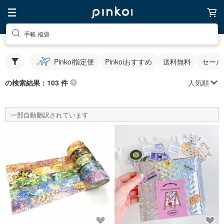
手帳 福袋
Pinkoi指定便
Pinkoiおすすめ
送料無料
セール
人気順
の検索結果：103 件
一部自動翻訳されています