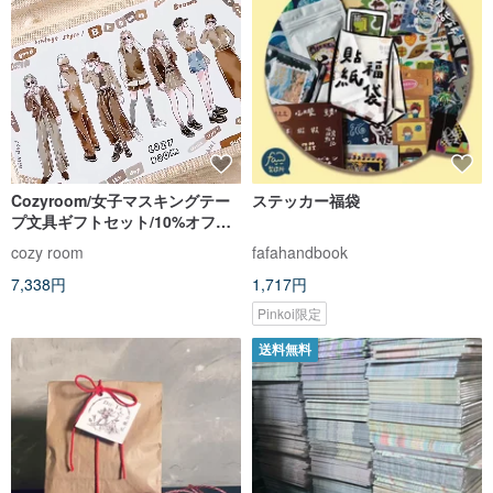
Cozyroom/女子マスキングテー
ステッカー福袋
プ文具ギフトセット/10%オフ福
袋
cozy room
fafahandbook
7,338円
1,717円
Pinkoi限定
送料無料