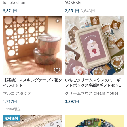
temple-chan
YOKEKEI
6,371円
2,551円
3,643円
【福袋】マスキングテープ - 花タ
いちごクリームマウスのミニギ
イルセット
フトボックス/福袋/ギフトセッ
ト/10% オフ福袋
マルコ スタジオ
クリームマウス cream mouse
1,717円
3,297円
Pinkoi限定
送料無料