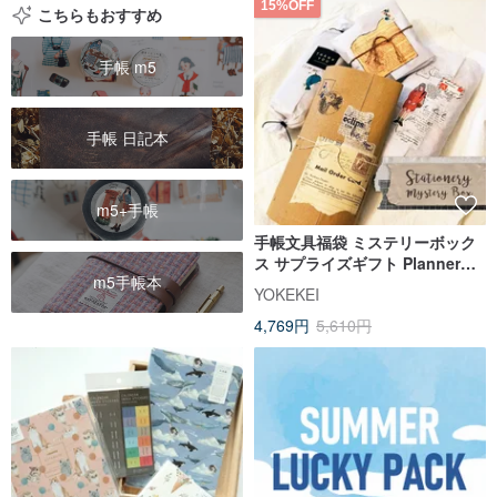
15%OFF
こちらもおすすめ
手帳 m5
手帳 日記本
m5+手帳
手帳文具福袋 ミステリーボック
ス サプライズギフト Planner
m5手帳本
Mystery Box
YOKEKEI
4,769円
5,610円