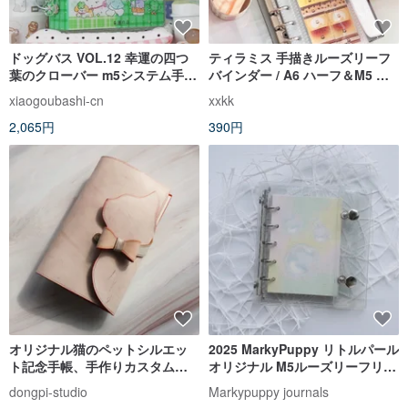
ドッグバス VOL.12 幸運の四つ
ティラミス 手描きルーズリーフ
葉のクローバー m5システム手帳
バインダー / A6 ハーフ＆M5 対
バインダー/四つ葉のクローバー
応 / 手帳収納ギフト
xiaogoubashi-cn
xxkk
ペンダント
2,065円
390円
オリジナル猫のペットシルエッ
2025 MarkyPuppy リトルパール
ト記念手帳、手作りカスタム本
オリジナル M5ルーズリーフリフ
革のかわいい少女向けルーズリ
ィル システム手帳付箋
dongpi-studio
Markypuppy journals
ーフTNノート