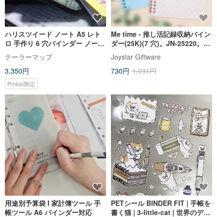
ハリスツイード ノート A5 レト
Me time - 推し活記録収納バイン
ロ 手作り 6 穴バインダー ノート
ダー(25K)(7 穴)。JN-25220。推
手帳
し活・カードコレクション
テーラーマップ
Joystar Giftware
3,350円
730円
1,031円
Pinkoi限定
用途別予算袋 I 家計簿ツール 手
PETシール BINDER FIT | 手帳を
帳ツール A6 バインダー対応
書く猫 | 3-little-cat | 世界のデザ