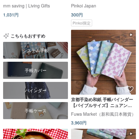
イナーズ PET Sticker
mm saving | Living Gifts
Pinkoi Japan
1,031円
300円
Pinkoi限定
こちらもおすすめ
システム手帳
手帳カバー
バインダー
京都手染め和紙 手帳バインダー
【バイブルサイズ】ニュアンス
手帳ケース
カラー × 日本の伝統文様 青海
Fuwa Market（新和風日本雜貨）
波・梅・市松・銀杏
3,960円