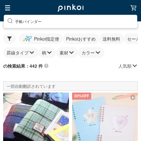
手帳バインダー
Pinkoi指定便
Pinkoiおすすめ
送料無料
セール
罫線タイプ
柄
素材
カラー
人気順
の検索結果：442 件
一部自動翻訳されています
30%OFF