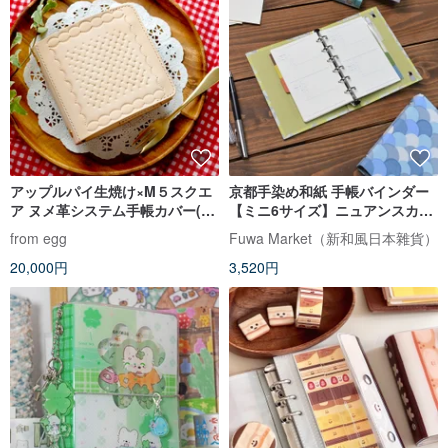
アップルパイ生焼け×M５スクエ
京都手染め和紙 手帳バインダー
ア ヌメ革システム手帳カバー(マ
【ミニ6サイズ】ニュアンスカラ
イクロ５/ミニ５穴)
ー × 日本の伝統文様 青海波・
from egg
Fuwa Market（新和風日本雜貨）
梅・市松・銀杏
20,000円
3,520円