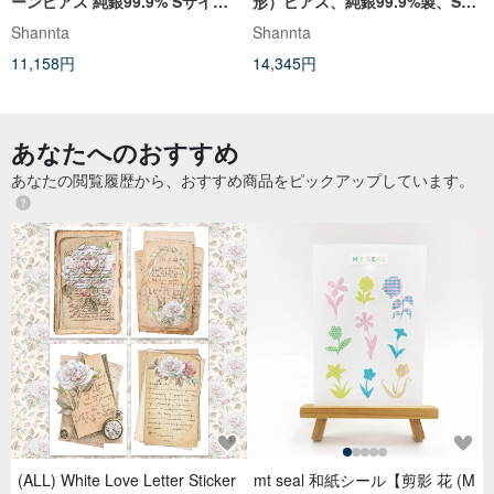
ーンピアス 純銀99.9% Sサイズ
形）ピアス、純銀99.9%製、Sサ
ピュアシルバー
イズ、18Kゴールドプレーテッド
Shannta
Shannta
（リッチゴールドカラー）
11,158円
14,345円
あなたへのおすすめ
あなたの閲覧履歴から、おすすめ商品をピックアップしています。
(ALL) White Love Letter Sticker
mt seal 和紙シール【剪影 花 (M