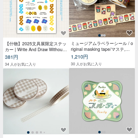
ミュージアムラベラーシール / o
【什物】2025文具展限定ステッ
riginal masking tape/マステ,美
カー | Write And Draw Without
纹纸胶带,文具,ステーショナリ
Limited
1,210円
381円
ー,紙もの,紙膠帶,贴纸
30 人がお気に入り
34 人がお気に入り