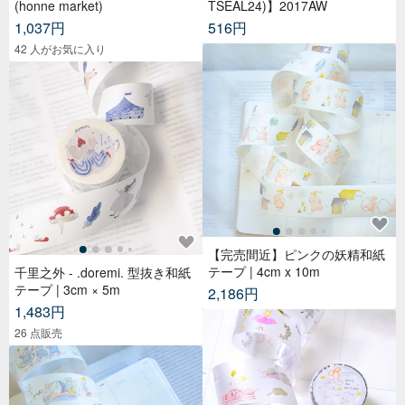
(honne market)
TSEAL24)】2017AW
1,037円
516円
42 人がお気に入り
【完売間近】ピンクの妖精和紙
テープ | 4cm x 10m
千里之外 - .doremi. 型抜き和紙
テープ | 3cm × 5m
2,186円
1,483円
26 点販売