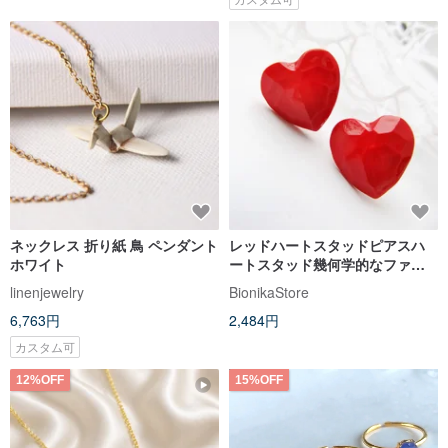
ネックレス 折り紙 鳥 ペンダント
レッドハートスタッドピアスハ
ホワイト
ートスタッド幾何学的なファセ
ット折り紙ハート小さなハート
linenjewelry
BionikaStore
6,763円
2,484円
カスタム可
12%OFF
15%OFF