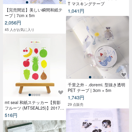
T マスキングテープ
【完売間近】美しい瞬間和紙テ
1,041円
ープ | 7cm x 5m
2,056円
45 人がお気に入り
千里之外 - .doremi. 型抜き透明
PET テープ | 3cm × 5m
1,743円
mt seal 和紙ステッカー【剪影
29 点販売
フルーツ (MTSEAL25)】2017A
W
516円