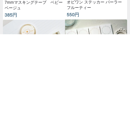
オビワン ステッカー パーラー
7mmマスキングテープ ベビー
フルーティー
ベージュ
550円
385円
ラブリードイリーメモ帳
MR.TOAST丨マスキングテープ
/ 手帳デコレーション 日本製和
226円
紙 幅3cm – ブレックファストフ
716円
5★レビュー：12 件
レンズ