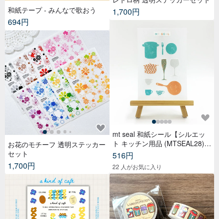
和紙テープ - みんなで歌おう
1,700円
694円
mt seal 和紙シール【シルエッ
ト キッチン用品 (MTSEAL28)】
お花のモチーフ 透明ステッカー
2017AW
セット
516円
1,700円
22 人がお気に入り