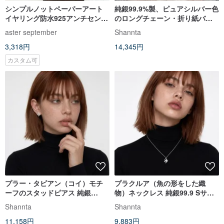
シンプルノットペーパーアート
純銀99.9%製、ピュアシルバー色
イヤリング防水925アンチセンシ
のロングチェーン・折り紙バー
ティブピアスウェンチンフェン
ドピアス
aster september
Shannta
はイヤリングを変更できます
3,318円
14,345円
カスタム可
プラー・タビアン（コイ）モチ
プラクルア（魚の形をした織
ーフのスタッドピアス 純銀
物）ネックレス 純銀99.9 Sサイ
99.9% ピュアシルバーカラー
ズ ピュアシルバー
Shannta
Shannta
11,158円
9,883円