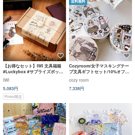
送料無料
【お得なセット】IWI 文具福箱
Cozyroom/女子マスキングテー
#Luckybox #サプライズボック
プ文具ギフトセット/10%オフ福
ス
袋
IWI
cozy room
5,083円
7,338円
Pinkoi限定