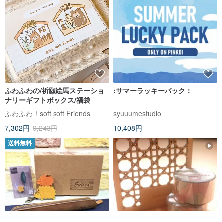
ふわふわの/祈願絵馬ステーショ
:サマーラッキーパック：
ナリーギフトボックス/福袋
ふわふわ！soft soft Friends
syuuumestudio
7,302円
9,243円
10,408円
送料無料