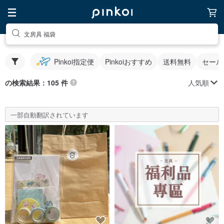
文房具 福袋
Pinkoi指定便
Pinkoiおすすめ
送料無料
セール
人気順
の検索結果：105 件
一部自動翻訳されています