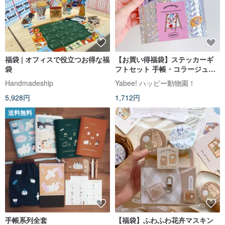
福袋 | オフィスで役立つお得な福
【お買い得福袋】ステッカーギ
袋
フトセット 手帳・コラージュ用
ステッカー
Handmadeship
Yabee! ハッピー動物園！
5,928円
1,712円
送料無料
手帳系列全套
【福袋】ふわふわ花卉マスキン