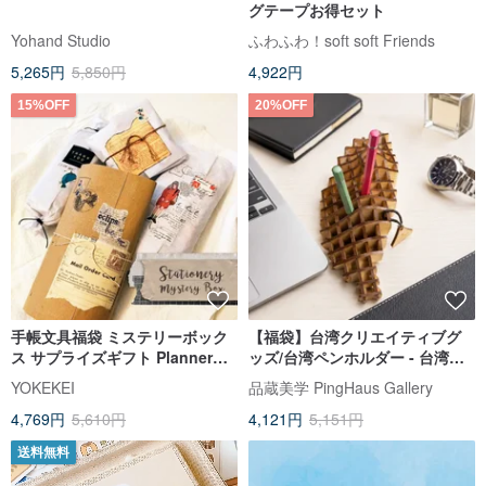
グテープお得セット
Yohand Studio
ふわふわ！soft soft Friends
5,265円
5,850円
4,922円
15%OFF
20%OFF
手帳文具福袋 ミステリーボック
【福袋】台湾クリエイティブグ
ス サプライズギフト Planner
ッズ/台湾ペンホルダー - 台湾イ
Mystery Box
メージ/外国人ゲストへのお土産/
YOKEKEI
品蔵美学 PingHaus Gallery
海外出張ギフト
4,769円
5,610円
4,121円
5,151円
送料無料