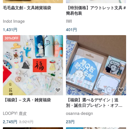
毛毛蟲文創 - 文具雑貨福袋
【特別価格】アウトレット文具 #
簡易包装
Indot Image
IWI
1,431円
401円
30%OFF
【福袋】– 文具・雑貨福袋
【福袋】選べるデザイン｜送
別・誕生日プレゼント・オフィ
ス同僚・友人へ｜5点よりご注文
LOOPY! 鹿皮
osanna-design
可能
2,745円
3,921円
23円