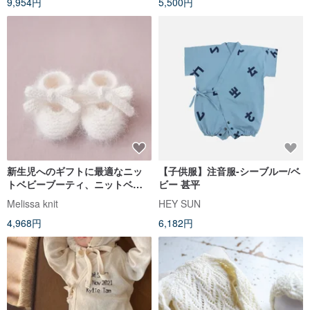
9,954円
5,500円
新生児へのギフトに最適なニッ
【子供服】注音服-シーブルー/ベ
トベビーブーティ、ニットベビ
ビー 甚平
ーソックス、ベビーシューズ
Melissa knit
HEY SUN
4,968円
6,182円