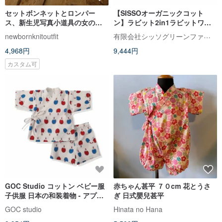
セットボンネットとロンパー
【SISSOオーガニックコット
ス、新生児写真小道具の女の
ン】ラビット2in1ラビットワン
子、ニット写真小道具の衣装
ピース(リトルオレンジ)12M
有限会社シッソグリーンファッション
newbornknitoutfit
4,968円
9,444円
カスタム可
GOC Studio コットン ベビー服
赤ちゃん甚平 ７０cm 花とうさ
子供服 日本の和装着物 - アプリ
ぎ 日式嬰兒甚平
コット卓球
GOC studio
Hinata no Hana