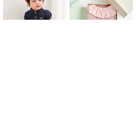
コットンメッシュポロロンパー
【ギフトセット】ロンパース (コ
ススカートダークブルークラシ
コナス)+スタイ【出産祝い/出産
ック
ギフト】
Limitmax
MARURU be' be'
4,522円
8,631円
Pinkoi限定