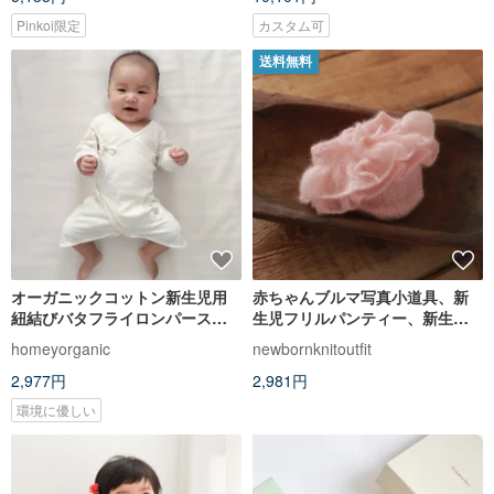
Pinkoi限定
カスタム可
送料無料
オーガニックコットン新生児用
赤ちゃんブルマ写真小道具、新
紐結びバタフライロンパース・
生児フリルパンティー、新生児
サイドオープンロンパース・台
写真小道具
homeyorganic
newbornknitoutfit
湾製_HomeyOrganic
2,977円
2,981円
環境に優しい