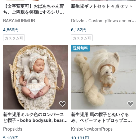
【文字変更可】おばあちゃん育
新生児ギフトセット 4 点セット
ち、ご両親を笑顔にするシリー
ズ、面白い勝負服、高品質ベビ
Drizzle - Custom pillows and crafts
BABY-MURMUR
ーコットン
4,866円
6,182円
カスタム可
カスタム可
送料無料
新生児用ミルク色のロンパース
新生児用 馬の帽子とぬいぐる
と帽子 - boho bodysuit, bear
み、ベビーフォトプロップニッ
hat - ニューボーンフォト撮影
ト
Propskids
KrisboNewbornProps
5,133円
10,101円