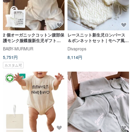
2 個オーガニックコットン腹部保
レースニット新生児ロンパース
護モンク服蝶服新生児ギフトボ
＆ボンネットセット | モヘア風ベ
ックス夏薄型スタイル
ビーガール写真撮影衣装
BABY-MURMUR
Divaprops
5,751円
8,114円
カスタム可