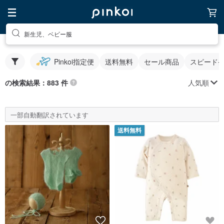
新生児、ベビー服
Pinkoi指定便
送料無料
セール商品
スピード
人気順
の検索結果：883 件
一部自動翻訳されています
送料無料