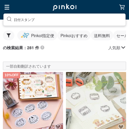
日付スタンプ
Pinkoi指定便
Pinkoiおすすめ
送料無料
セール
人気順
の検索結果：281 件
一部自動翻訳されています
10%OFF