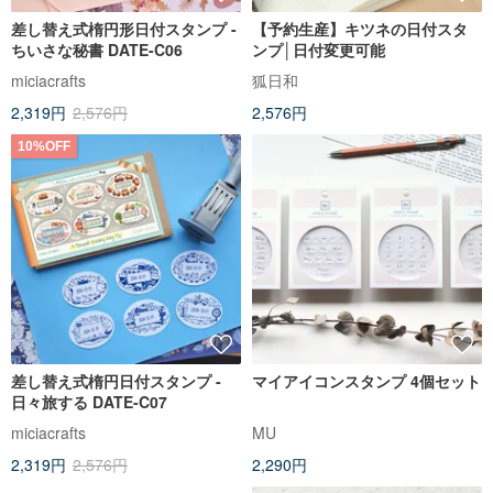
差し替え式楕円形日付スタンプ -
【予約生産】キツネの日付スタ
ちいさな秘書 DATE-C06
ンプ│日付変更可能
miciacrafts
狐日和
2,319円
2,576円
2,576円
10%OFF
差し替え式楕円日付スタンプ -
マイアイコンスタンプ 4個セット
日々旅する DATE-C07
miciacrafts
MU
2,319円
2,576円
2,290円