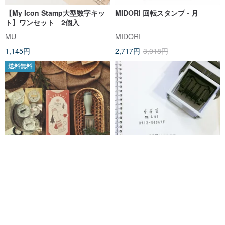
【My Icon Stamp大型数字キッ
MIDORI 回転スタンプ - 月
ト】ワンセット 2個入
MU
MIDORI
1,145円
2,717円
3,018円
送料無料
Sylva日付スタンプ
実名登録署名日付スタンプ / 感染
対策日付スタンプ / 手書き署名ス
タンプ / オーダーメイドスタンプ
ブブカイ
foxgarden
4,865円
2,290円
カスタム可