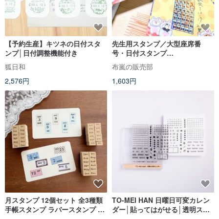
【予約生産】キツネの日付スタ
先生用スタンプ／大型座席番
ンプ│日付調整機能付き
号・日付スタンプ
（2.5CM×5CM）全3種
狐日和
布嵐の販売部
2,576円
1,603円
月スタンプ 12個セット 全3種類
TO-MEI HAN 日曜日可変カレン
手帳スタンプ ラバースタンプ ス
ダー│貼ってはがせる│透明スタ
ケジュール帳 日記 日本製 b-504-
ンプ