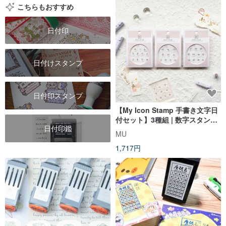
こちらもおすすめ
日付印
日付けスタンプ
日付印スタンプ
【My Icon Stamp 手書き文字日
付セット】3種組 | 数字スタンプ
日付印鑑
日付スタンプ
MU
1,717円