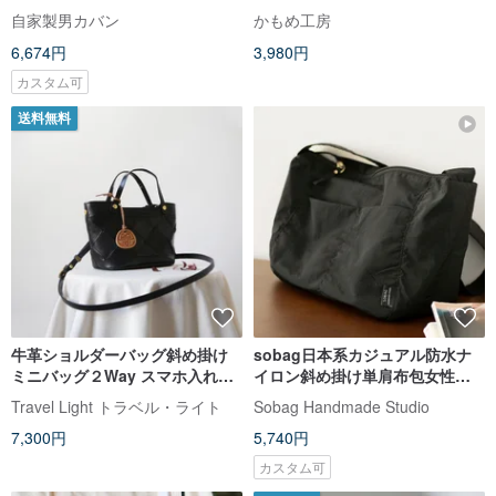
ー/クロスボディナイロン布製バ
【 スマホポーチ 】 肩掛け 斜め
自家製男カバン
かもめ工房
ッグ、メンズ、撥水性、通勤、
掛け レザー メンズ スマホポシェ
6,674円
3,980円
無地カジュアル布製バッグ。
ット プレゼント DC01M
カスタム可
送料無料
牛革ショルダーバッグ斜め掛け
sobag日本系カジュアル防水ナ
ミニバッグ２Way スマホ入れブ
イロン斜め掛け単肩布包女性デ
ラック
ザイン感小衆復古通勤饺子包
Travel Light トラベル・ライト
Sobag Handmade Studio
7,300円
5,740円
カスタム可