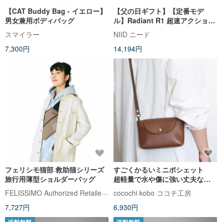
【CAT Buddy Bag - イエロー】
【父の日ギフト】【定番モデ
男女兼用ボディバッグ
ル】Radiant R1 超速アクション
スリングバッグ (全 5 色)
スマイラー
NIID ニード
7,300円
14,194円
フェリシモ猫部 救助猫シリーズ
すごくかるいミニポシェット
旅行用薄型ショルダーバッグ
超軽量で水や傷に強い丈夫な上
質人工皮革製
FELISSIMO Authorized Retailer in TW
cocochi kobo ココチ工房
7,727円
6,930円