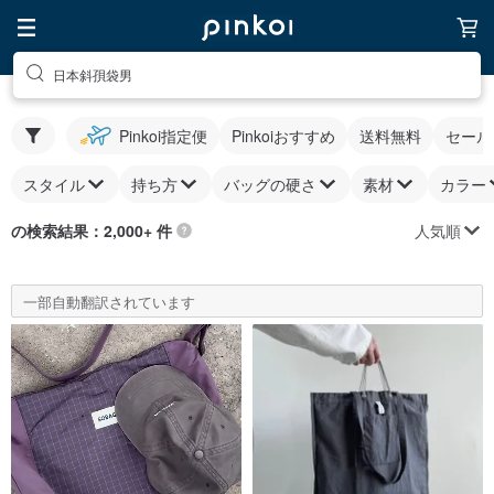
日本斜孭袋男
Pinkoi指定便
Pinkoiおすすめ
送料無料
セール
スタイル
持ち方
バッグの硬さ
素材
カラー
人気順
の検索結果：2,000+ 件
一部自動翻訳されています