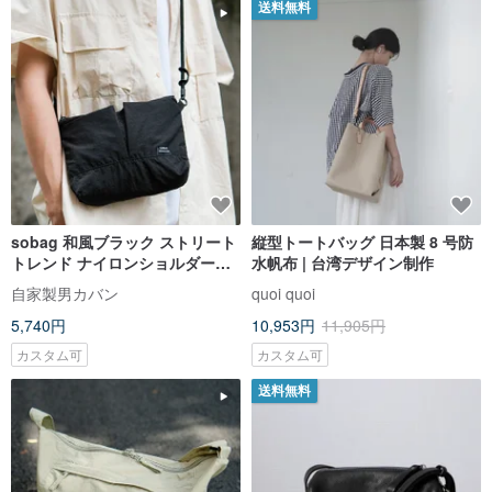
送料無料
sobag 和風ブラック ストリート
縦型トートバッグ 日本製 8 号防
トレンド ナイロンショルダーバ
水帆布 | 台湾デザイン制作
ッグ メンズ 軽量 文芸 撥水加工
自家製男カバン
quoi quoi
スクエアミニバッグ
5,740円
10,953円
11,905円
カスタム可
カスタム可
送料無料