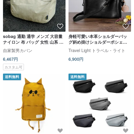
sobag 通勤 通学 メンズ 大容量
身軽可愛い本革ショルダーバッ
ナイロン 布 バッグ 女性 山系 防
グ斜め掛けショルダーポシェッ
水 ユニセックス 斜め掛け ショル
ト
自家製男カバン
Travel Light トラベル・ライト
ダーバッグ
6,467円
6,900円
カスタム可
送料無料
送料無料