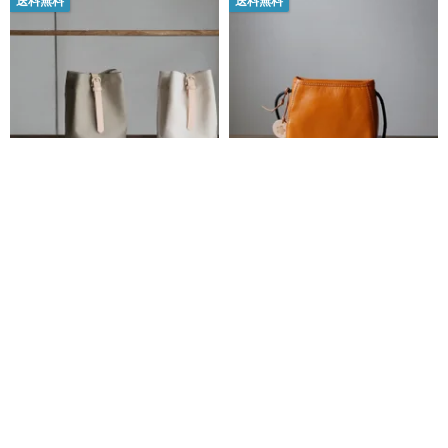
送料無料
送料無料
Pure.素朴なバケツバッグ 日本帆
身軽お出かけ本革ショルダーバ
布 防水布 レザーショルダースト
ッグ 斜めがけミニバッグ ポシェ
ラップ バケツバッグ
ットスマホショルダー 出会い オ
quoi quoi
Travel Light トラベル・ライト
レンジ色
14,639円
15,911円
4,200円
送料無料
送料無料