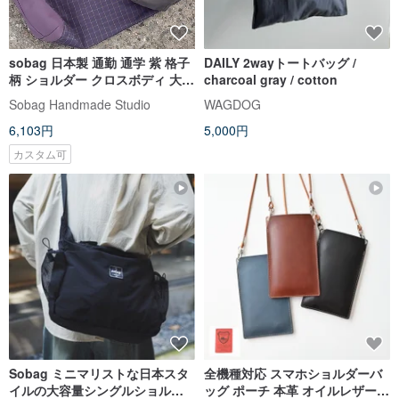
sobag 日本製 通勤 通学 紫 格子
DAILY 2wayトートバッグ /
柄 ショルダー クロスボディ 大き
charcoal gray / cotton
め バッグ 女性 山系 大容量 防水
Sobag Handmade Studio
WAGDOG
ナイロン 布バッグ
6,103円
5,000円
カスタム可
Sobag ミニマリストな日本スタ
全機種対応 スマホショルダーバ
イルの大容量シングルショルダ
ッグ ポーチ 本革 オイルレザー