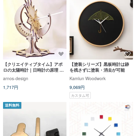
【クリエイティブタイム】アポ
【塗装シリーズ】黒板時計は跡
ロの太陽時計｜日時計の原理 時
を残さずに塗装・消去が可能
間観測 STEAM ハンドメイド
arnos-design
Kamlun Woodwork
1,717円
9,069円
カスタム可
送料無料