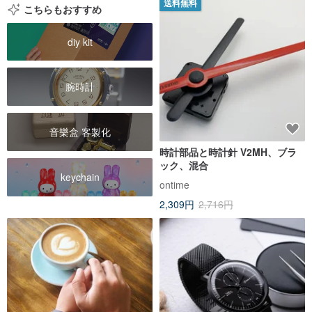
送料無料
こちらもおすすめ
diy kit
腕時計
音樂盒 客製化
時計部品と時計針 V2MH、ブラ
ック、混合
keychain
ontime
2,309円
2,716円