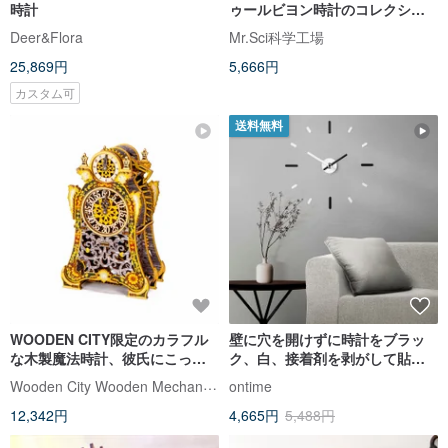
時計
ゥールビヨン時計のコレクショ
ン DIY 組み立てモデル
Deer&Flora
Mr.Sci科学工場
25,869円
5,666円
カスタム可
送料無料
WOODEN CITY限定のカラフル
壁に穴を開けずに時計をブラッ
な木製魔法時計、彼氏にこっそ
ク、白、接着剤を剥がして貼り
り用意した手作りプレゼント
付け、パターンに従って56cmに
Wooden City Wooden Mechanical Models
ontime
取り付けます。
12,342円
4,665円
5,488円