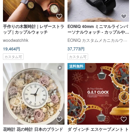
手作りの木製時計 | レザーストラ
EONIQ 40mm ミニマルラインパ
ップ | カップルウォッチ
ーソナルウォッチ - カップルや親
友へのギフト。無料刻印。
EONIQ カスタムメカニカルウォッチ
woodwatchhk
19,464円
37,773円
カスタム可
カスタム可
送料無料
花時計 花の時計 日本のブランド
ダ ヴィンチ エスケープメント ト