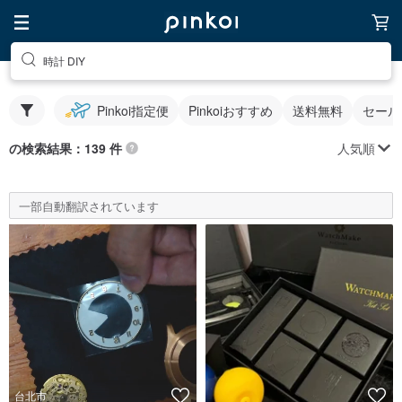
時計 DIY
Pinkoi指定便
Pinkoiおすすめ
送料無料
セール
人気順
の検索結果：139 件
一部自動翻訳されています
台北市