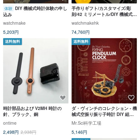
DIY 機械式時計体験の申し
手作りギフト/カスタマイズ/彫
体験
刻/42 ミリメートル/DIY 機械式時
込み
計キットセット/スケルトンムー
watchmake
watchmakehk
ブメント
5,203円
74,760円
送料無料
送料無料
時計部品および V2MH 時計の
ダ・ヴィンチのコレクション - 機
針、ブラック、銅
械式空振り振り子時計 DIY 組み
立てモデル
ontime
Mr.Sci科学工場
2,498円
2,938円
5,146円