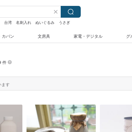
ル
台湾
名刺入れ
ぬいぐるみ
うさぎ
ー
・カバン
文房具
家電・デジタル
グ
9 件
います