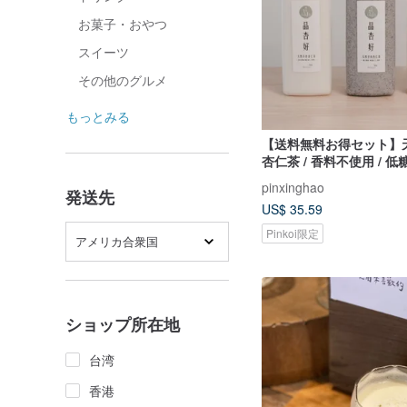
お菓子・おやつ
スイーツ
その他のグルメ
もっとみる
【送料無料お得セット】
杏仁茶 / 香料不使用 / 低糖 
ま
pinxinghao
発送先
US$ 35.59
Pinkoi限定
アメリカ合衆国
ショップ所在地
台湾
香港