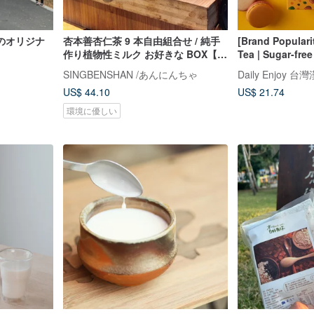
のオリジナ
杏本善杏仁茶 9 本自由組合せ / 純手
[Brand Popular
作り植物性ミルク お好きな BOX【冷
Tea | Sugar-free
蔵送料込み
free | Compoun
SINGBENSHAN /あんにんちゃ
Daily Enjoy 
beauty and bea
US$ 44.10
US$ 21.74
環境に優しい