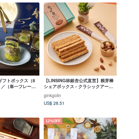
ギフトボックス（8
【LINSING林銀杏公式直営】粮芽棒
）／（単一フレーバ
シェアボックス - クラシックアーモ
ンド 448g
ginkgolin
US$ 28.51
12%OFF