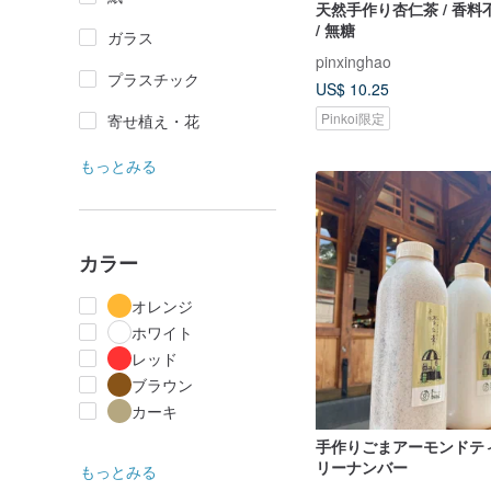
天然手作り杏仁茶 / 香料不
/ 無糖
ガラス
pinxinghao
プラスチック
US$ 10.25
Pinkoi限定
寄せ植え・花
もっとみる
カラー
オレンジ
ホワイト
レッド
ブラウン
カーキ
手作りごまアーモンドテ
リーナンバー
もっとみる