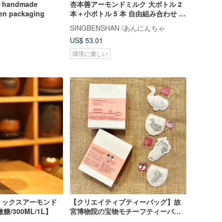
u handmade
杏本善アーモンドミルク 大ボトル 2
zen packaging
本＋小ボトル 5 本 自由組み合わせ /
純手作り植物性ミルク お好きな
SINGBENSHAN /あんにんちゃ
BOX【冷蔵便含む】
US$ 53.01
環境に優しい
ミックスアーモンド
【クリエイティブティーバッグ】故
/300ML/1L】
宮博物院の宝物モチーフティーバッ
グセット（8個入り／4種類の異なる