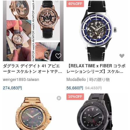
40%OFF
ダグラス デイデイト 41 アビエ
【RELAX TIME x FIBER コラボ
ーター スケルトン オートマティ
レーションシリーズ】スケルト
ック ウォッチ
ン機械式腕時計 - ブルー/ブラッ
wenger1893-taiwan
ModaBello | 時の贈り物
クレザーストラップ
274,083円
56,660円
94,433円
10%OFF