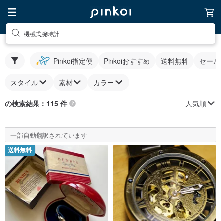
機械式腕時計
Pinkoi指定便
Pinkoiおすすめ
送料無料
セール
スタイル
素材
カラー
人気順
の検索結果：115 件
一部自動翻訳されています
送料無料