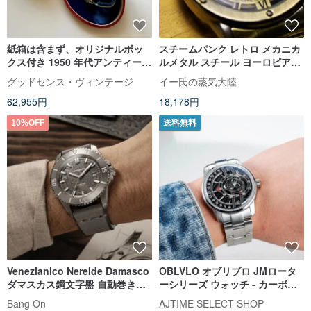
紙箱は含まず、オリジナルボッ
スチームパンク レトロ メカニカ
クス付き 1950 年代アンティーク
ルメタル スチール ヨーロピアン
ブローバ 10K ゴールド レディー
機械式スケルトン 工業デザイン
グッドセンス・ヴィンテージ
イー氏の蒸気大陸
スウォッチ 機械式手巻き
ハンドメイド 腕時計
62,955円
18,178円
10%OFF
送料無料
Venezianico Nereide Damasco
OBLVLO オブリブロ JMロータ
ダマスカス鋼文字盤 自動巻き機
ーシリーズ ウォッチ - カーボン
械式腕時計 - 4521565
ブラック ステンレススチールバ
Bang On
AJTIME SELECT SHOP
ンド