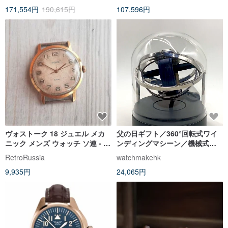
171,554円
190,615円
107,596円
ヴォストーク 18 ジュエル メカ
父の日ギフト／360°回転式ワイ
ニック メンズ ウォッチ ソ連 - ソ
ンディングマシーン／機械式腕
ビエト手巻き腕時計ボストーク
時計用／帯磁防止機能付き
RetroRussia
watchmakehk
9,935円
24,065円