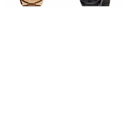
ノーヴ トライデント オートマテ
Basecamp Stealth Steel JP
ィック スイス製自動巻きムーブ
GMT機能 自動巻き機械式腕時計
メント 超薄型ダイビングウォッ
#BCP-CLB-STS
novewatch
Bang On
チ G004-02
152,173円
59,322円
65,913円
1960年代 BULOVA アメリカン
DOUGLAS DAY-DATE 41 アビエ
ヴィンテージ機械式腕時計
ーター機械式腕時計