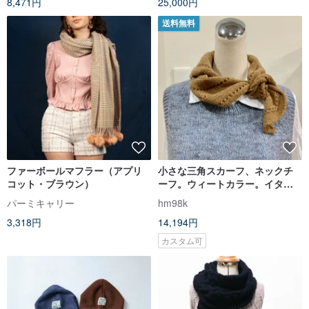
8,471円
25,000円
送料無料
ファーボールマフラー（アプリ
小さな三角スカーフ、ネックチ
コット・ブラウン）
ーフ。ウィートカラー。イタリ
アブランド カシミヤ100%毛糸
パーミキャリー
hm98k
3,318円
14,194円
カスタム可