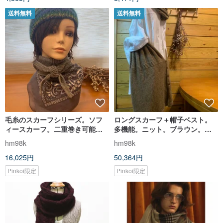
送料無料
送料無料
毛糸のスカーフシリーズ。ソフ
ロングスカーフ＋帽子ベスト。
ィースカーフ。二重巻き可能。
多機能。ニット。ブラウン。イ
ミディアムグレー。カシミヤ
タリア製糸。
hm98k
hm98k
100%
16,025円
50,364円
Pinkoi限定
Pinkoi限定