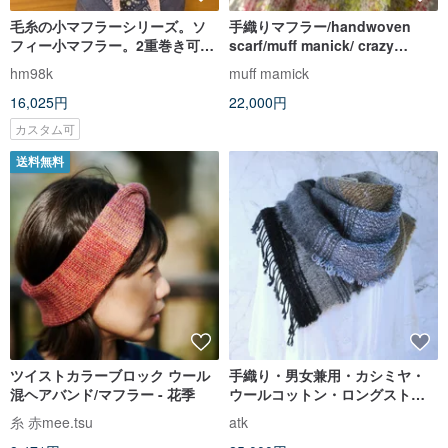
毛糸の小マフラーシリーズ。ソ
手織りマフラー/handwoven
フィー小マフラー。2重巻き可
scarf/muff manick/ crazy
能。ライトピンク。カシミヤ
weaving – Spring Noise -
hm98k
muff mamick
100％
16,025円
22,000円
カスタム可
送料無料
ツイストカラーブロック ウール
手織り・男女兼用・カシミヤ・
混ヘアバンド/マフラー - 花季
ウールコットン・ロングストー
ル・大人シック
糸 赤mee.tsu
atk