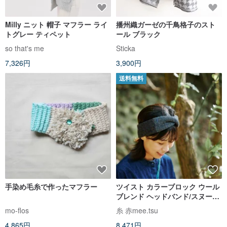
Milly ニット 帽子 マフラー ライ
播州織ガーゼの千鳥格子のスト
トグレー ティペット
ール ブラック
so that's me
Sticka
7,326円
3,900円
送料無料
手染め毛糸で作ったマフラー
ツイスト カラーブロック ウール
ブレンド ヘッドバンド/スヌード
- Morning Mist
mo-flos
糸 赤mee.tsu
4,865円
8,471円