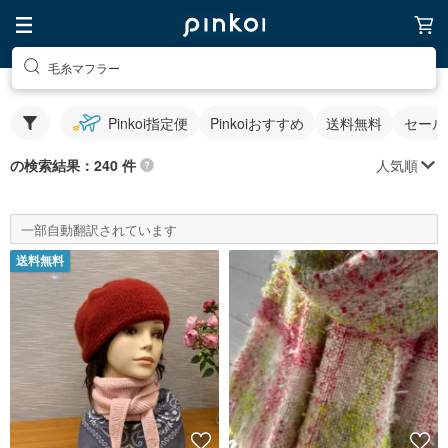
毛糸マフラー
Pinkoi指定便
Pinkoiおすすめ
送料無料
セール
人気順
の検索結果：240 件
一部自動翻訳されています
送料無料