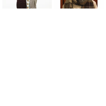
蘭のウールのスカーフ（レッド
Unvesno(UN) 北アイルランド起
を大麻）
毛チェック柄フリンジマフラー
Lan
Unvesno
3,892円
5,272円
Pinkoi限定
送料無料