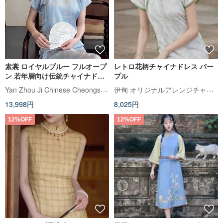
素裳 ロイヤルブルー フルオープ
レトロ花柄チャイナドレス パー
ン 若年層向け伝統チャイナドレ
プル
ス レトロモダンチャイニーズス
Yan Zhou Ji Chinese Cheongsam
伊甸 オリジナルアレンジチャイナドレス
タイルドレス
13,998円
8,025円
12%OFF
12%OFF