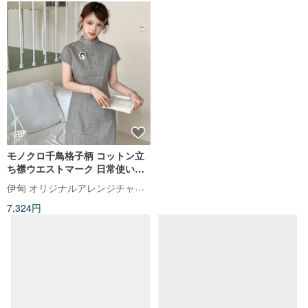
モノクロ千鳥格子柄 コットン立
ち襟ウエストマーク 日常使いの
若々しいチャイナドレス 新しい
伊甸 オリジナルアレンジチャイナドレス
中国風レトロワンピース
7,324円