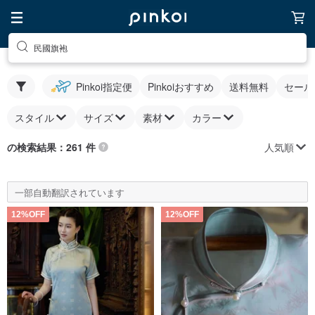
民國旗袍
Pinkoi指定便
Pinkoiおすすめ
送料無料
セール
スタイル
サイズ
素材
カラー
人気順
の検索結果：261 件
一部自動翻訳されています
12%OFF
12%OFF