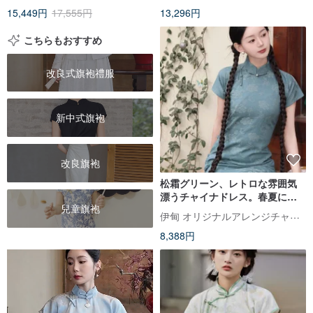
15,449円
17,555円
13,296円
秋冬
こちらもおすすめ
改良式旗袍禮服
新中式旗袍
改良旗袍
松霜グリーン、レトロな雰囲気
漂うチャイナドレス。春夏にぴ
兒童旗袍
ったりの、ゆったりとしたシル
伊甸 オリジナルアレンジチャイナドレス
エットが美しい半袖ワンピー
8,388円
ス。