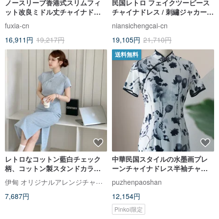
ノースリーブ香港式スリムフィ
民国レトロ フェイクツーピース
ット改良ミドル丈チャイナドレ
チャイナドレス / 刺繡ジャカード
ス / テンセルリネン通気性 / 中国
ドロップショルダー / 夕暉下シリ
fuxia-cn
niansichengcai-cn
風通気性スカート
ーズ フルオープンデザイン
16,911円
19,217円
19,105円
21,710円
送料無料
レトロなコットン藍白チェック
中華民国スタイルの水墨画プレ
柄、コットン製スタンドカラ
ーンチャイナドレス半袖チャイ
ー、ウエストマークで日常使い
ナドレス通気性ニット弾性チャ
伊甸 オリジナルアレンジチャイナドレス
puzhenpaoshan
にぴったりの少女チャイナドレ
イナドレス
7,687円
12,154円
ス。モダンチャイニーズと民国
風の日常ワンピース。
Pinkoi限定