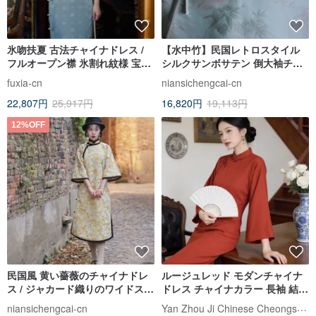
氷吻扶夏 古法チャイナドレス /
【水中竹】民国レトロスタイル
フルオープン襟 氷割れ紋様 宝相
シルクサンボサテン 倒大袖チャ
華ジャカード / レトロスリム 上
イナドレスブラウス
fuxia-cn
niansichengcai-cn
品で風格あるデザイン
22,807円
25,917円
16,820円
19,113円
12%OFF
民国風 黄い薔薇のチャイナドレ
ルージュレッド モダンチャイナ
ス / ジャカード織りのワイドスリ
ドレス チャイナカラー 長袖 結婚
ーブとフルオープンデザイン /
式 披露宴 スリット入り ワンピー
Yan Zhou Ji Chinese Cheongsam
niansichengcai-cn
「薔薇の追憶」レトロスタイル
ス