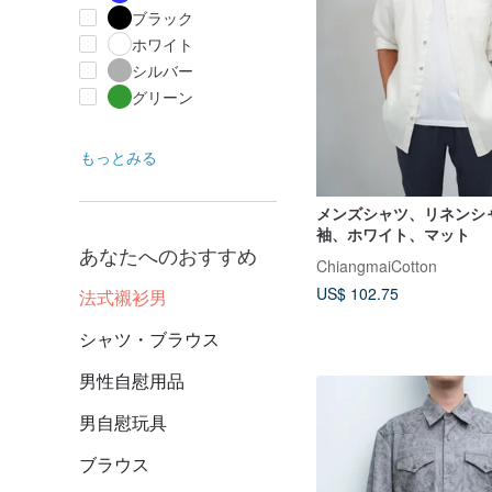
ブラック
ホワイト
シルバー
グリーン
もっとみる
メンズシャツ、リネンシ
袖、ホワイト、マット
あなたへのおすすめ
ChiangmaiCotton
US$ 102.75
法式襯衫男
シャツ・ブラウス
男性自慰用品
男自慰玩具
ブラウス