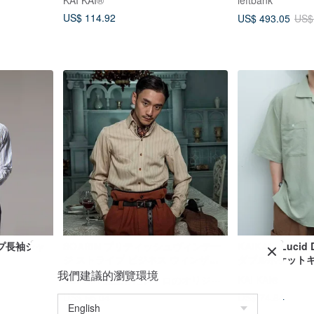
KAI KAI®
leftbank
US$ 114.92
US$ 493.05
US$
プ長袖シャ
SOARIN ブリティッシュヴィンテー
KAIKAI - Luci
ジ ストライプ ビジネス ウィンザー
ダブルポケット
カラーシャツ (93C241)
我們建議的瀏覽環境
SOARIN 独立したレトロのオリジナルメンズウェア
KAI KAI®
US$ 65.04
US$ 74.84