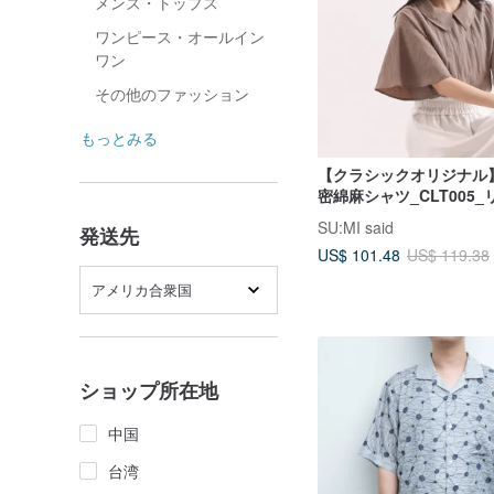
メンズ・トップス
ワンピース・オールイン
ワン
その他のファッション
もっとみる
【クラシックオリジナル】S
密綿麻シャツ_CLT005
SU:MI said
発送先
US$ 101.48
US$ 119.38
アメリカ合衆国
ショップ所在地
中国
台湾