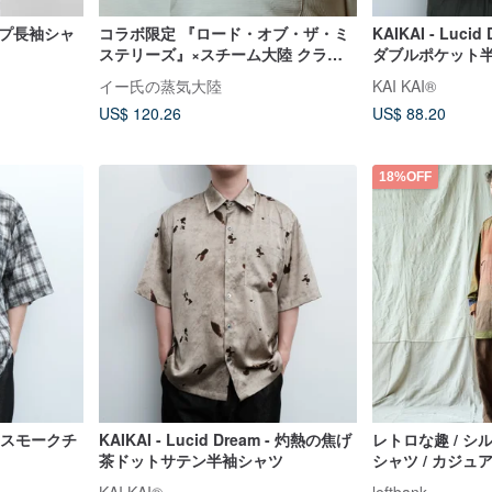
イプ長袖シャ
コラボ限定 『ロード・オブ・ザ・ミ
KAIKAI - Luci
ステリーズ』×スチーム大陸 クライ
ダブルポケット
ンシリーズ ライトグレー スタンドカ
イー氏の蒸気大陸
KAI KAI®
ラーメンズシャツ
US$ 120.26
US$ 88.20
18%OFF
m - スモークチ
KAIKAI - Lucid Dream - 灼熱の焦げ
レトロな趣 / 
茶ドットサテン半袖シャツ
シャツ / カジュ