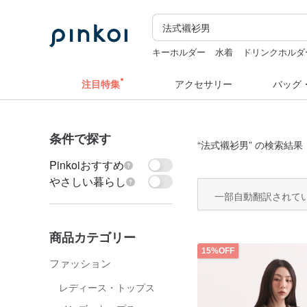
キーホルダー
水着
ドリンクホルダ
人物ステッカー
台湾
注目特集
アクセサリー
バッグ
条件で探す
“
法式襯衫男
” の検索結果：
Pinkoiおすすめ
やさしい暮らし
一部自動翻訳されて
商品カテゴリー
15%OFF
ファッション
レディース・トップス