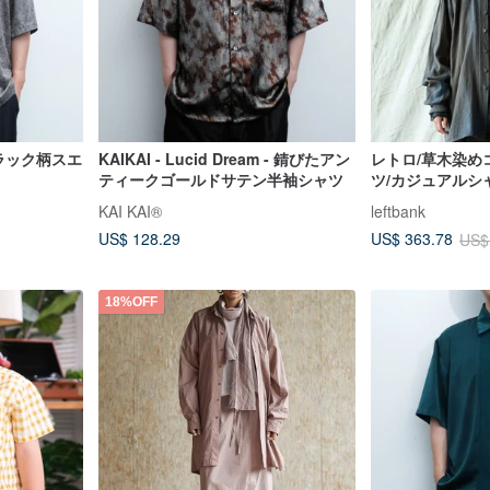
- クラック柄スエ
KAIKAI - Lucid Dream - 錆びたアン
レトロ/草木染め
ティークゴールドサテン半袖シャツ
ツ/カジュアルシ
KAI KAI®
leftbank
US$ 128.29
US$ 363.78
US$
18%OFF