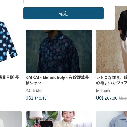
18%OFF
確定
 - 墨暈月影 長
KAIKAI - Melancholy - 夜綻煙華長
レトロな趣き、
袖シャツ
心地よいカジュ
KAI KAI®
leftbank
US$ 146.10
US$ 267.00
US$