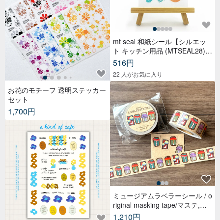
mt seal 和紙シール【シルエッ
ト キッチン用品 (MTSEAL28)】
2017AW
516円
22 人がお気に入り
お花のモチーフ 透明ステッカー
セット
1,700円
ミュージアムラベラーシール / o
riginal masking tape/マステ,美
纹纸胶带,文具,ステーショナリ
1,210円