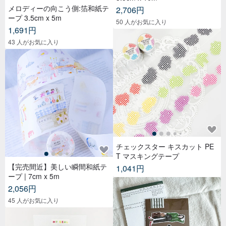
メロディーの向こう側:箔和紙テ
2,706円
ープ 3.5cm x 5m
50 人がお気に入り
1,691円
43 人がお気に入り
チェックスター キスカット PE
T マスキングテープ
【完売間近】美しい瞬間和紙テ
1,041円
ープ | 7cm x 5m
2,056円
45 人がお気に入り