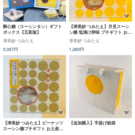
酥心糖（スーシンタン）ギフト
【津美妙 つみたえ】月見スーシ
ボックス【五彩版】
ン糖 塩漬け卵味 プチギフト お土
産 (15個入)
津美妙 つみたえ
津美妙 つみたえ
3,057円
1,260円
【津美妙 つみたえ】ピーナッツ
【追加購入】手提げ紙袋
スーシン糖プチギフト お土産
(15個入)