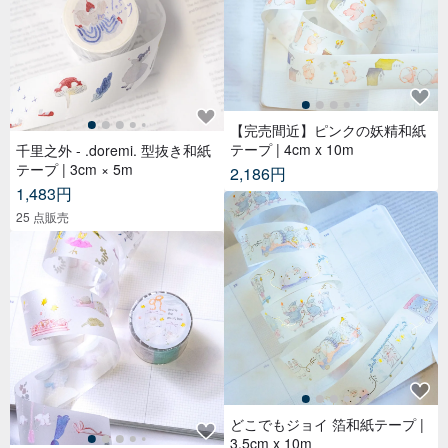
【完売間近】ピンクの妖精和紙
テープ | 4cm x 10m
千里之外 - .doremi. 型抜き和紙
テープ | 3cm × 5m
2,186円
1,483円
25 点販売
どこでもジョイ 箔和紙テープ |
3.5cm x 10m