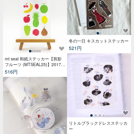
冬の一日 キスカットステッカー
521円
mt seal 和紙ステッカー【剪影
フルーツ (MTSEAL25)】2017A
W
516円
リトルブラックドレスステッカ
ー