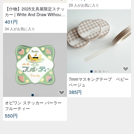
ー,紙もの,紙膠帶,贴纸
29 人がお気に入り
【什物】2025文具展限定ステッ
カー | Write And Draw Without
Limited
401円
34 人がお気に入り
7mmマスキングテープ ベビー
ベージュ
385円
オビワン ステッカー パーラー
フルーティー
550円