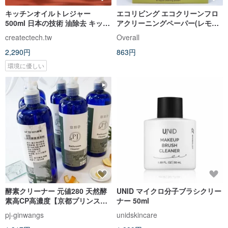
キッチンオイルトレジャー
エコリビング エコクリーンフロ
500ml 日本の技術 油除去 キッチ
アクリーニングペーパー(レモン)
ンクリーナー 熊本洗剤
15枚入
createctech.tw
Overall
2,290円
863円
環境に優しい
酵素クリーナー 元値280 天然酵
UNID マイクロ分子ブラシクリー
素高CP高濃度【京都プリンス】
ナー 50ml
元値280
pj-ginwangs
unidskincare