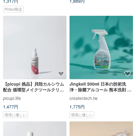
1,317円
1,889円
Pinkoi限定
【picupi 挑品】貝殻カルシウム
Jingkeli 500ml 日本の技術洗
配合 循環型メイクツールクリー
浄・除菌アルコール 熊本洗剤 ピ
ニングスプレー/90ml
ュア酵素配合
picupi.life
createctech.tw
1,477円
1,775円
環境に優しい
環境に優しい