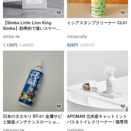
【Simba Little Lion King
ミシアスタンプクリーナー CL01
Simba】効率的で速いスケール
クリーナー (30gx6 入り)
simba-tw
miciacrafts
1,109円
1,260円
928円
1,031円
日本のタカモリ BT-01 金属サビ
APOMAN 北米産キャットミント
と除染メンテナンスローション/
バス＆トイレクリーナー / 猫専用
クリーナー (手に害を与えませ
sakagen-tw
nodalabs