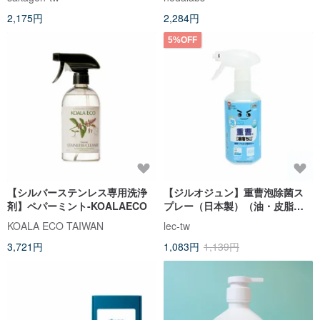
ん)
2,175円
2,284円
5%OFF
【シルバーステンレス専用洗浄
【ジルオジュン】重曹泡除菌ス
剤】ペパーミント-KOALAECO
プレー（日本製）（油・皮脂汚
れ除去）
KOALA ECO TAIWAN
lec-tw
3,721円
1,083円
1,139円