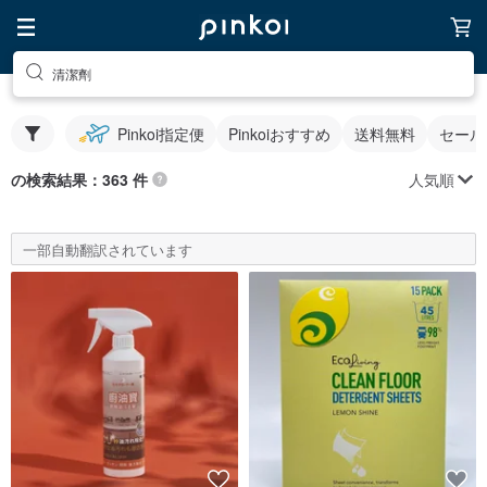
清潔劑
Pinkoi指定便
Pinkoiおすすめ
送料無料
セール
人気順
の検索結果：363 件
一部自動翻訳されています