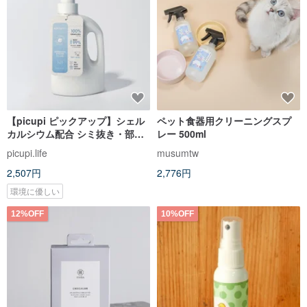
【picupi ピックアップ】シェル
ペット食器用クリーニングスプ
カルシウム配合 シミ抜き・部分
レー 500ml
洗い用洗剤 850ml
picupi.life
musumtw
2,507円
2,776円
環境に優しい
12%OFF
10%OFF