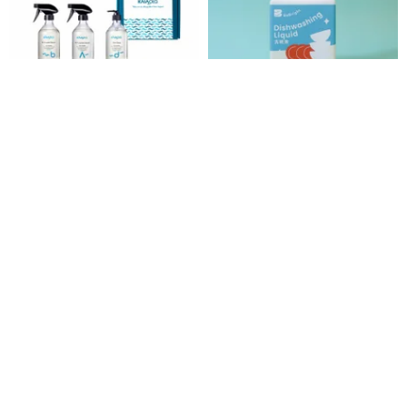
Gengle KaiaOla厳選されたギフ
Be Bright - 食器用洗剤 400ml
トボックスフルエフェクト、2個
のトイレクリーナーまたは食器
KaiaOla
rwb330 x eshop330
用洗剤をお選びください
4,350円
1,106円
12%OFF