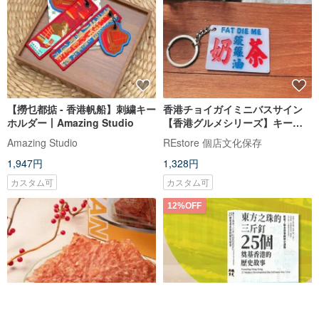
【撈乜都掂 - 香港帆船】刺繍キー
香港チョイガイミニバスサイン
ホルダー丨Amazing Studio
【香港グルメシリーズ】キーホ
ルダー
Amazing Studio
REstore 個店文化保存
1,947円
1,328円
カスタム可
カスタム可
12%OFF