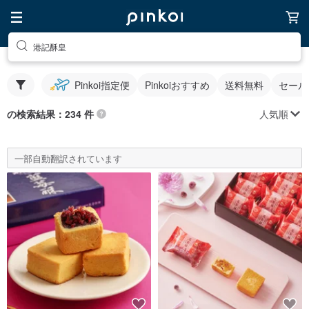
港記酥皇
Pinkoi指定便
Pinkoiおすすめ
送料無料
セール
人気順
の検索結果：234 件
一部自動翻訳されています