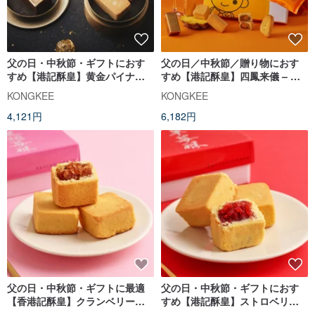
父の日・中秋節・ギフトにおす
父の日／中秋節／贈り物におす
すめ【港記酥皇】黄金パイナッ
すめ【港記酥皇】四鳳来儀 – パ
プルケーキ 9 個入りギフトボッ
イナップルケーキ詰め合わせギ
KONGKEE
KONGKEE
クス
フトボックス
4,121円
6,182円
父の日・中秋節・ギフトに最適
父の日・中秋節・ギフトにおす
【香港記酥皇】クランベリーケ
すめ【港記酥皇】ストロベリー
ーキ 8 個入りギフトセット
ケーキ 8 個入りギフトボックス