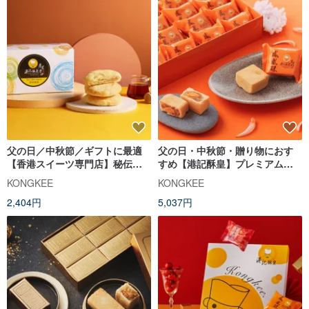
父の日／中秋節／ギフトに最適
父の日・中秋節・贈り物におす
【香港スイーツ専門店】秘伝の
すめ【港記酥皇】プレミアム鳳
オリジナル太陽餅 6 個入り
凰酥 20 個入りギフトボックス
KONGKEE
KONGKEE
2,404円
5,037円