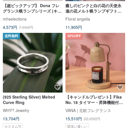
【超ピックアップ】 Dona フレ
癒しのピンクと白の花の天使永
グランス蝋ランプシリーズ (キャ
遠の花メルト蝋ランプギフト香
ンドルを除く) ギフト第一選択_
りのキャンドル誕生日ギフトバ
mhselections
Floral angelia
ホワイト在庫あり 韓国
レンタインデーギフト
4,573円
7,034円
11,905円
送料無料
30%OFF
(925 Sterling Silver) Melted
【キャンドルプレゼント】Fika
Curve Ring
No. 18 タイマー・昇降機能付き
ワックスメルターランプ - ミルク
WHY? Jewelry
VANA | 北欧フレグランス
ティーアプリコット 保証付き
13,704円
15,510円
22,092円
カスタム可
環境に優しい