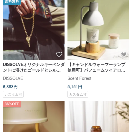
送料無料
DISSOLVEオリジナルキーペンダ
【キャンドルウォーマーランプ
ントに溶けたゴールドとシルバ
使用可】パフュームソイアロマ
ーのカラーがネックレスのレタ
キャンドル 200g - 発送までにお
DISSOLVE
Scent Forest
リングと相まって
時間頂きます
6,363円
5,151円
カスタム可
カスタム可
36%OFF