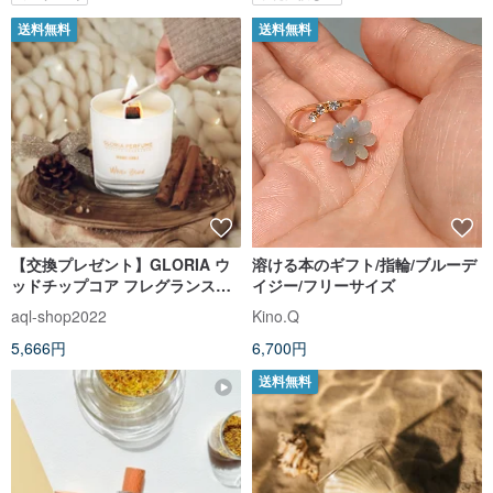
送料無料
送料無料
【交換プレゼント】GLORIA ウ
溶ける本のギフト/指輪/ブルーデ
ッドチップコア フレグランスプ
イジー/フリーサイズ
ラントキャンドル ピュアホワイ
aql-shop2022
Kino.Q
ト
5,666円
6,700円
送料無料