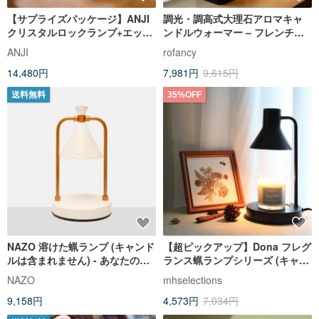
【サプライズパッケージ】ANJI
調光・調高式大理石アロマキャ
クリスタルロックランプ+エッセ
ンドルウォーマー – フレンチゴ
ンシャルオイルコンボ、エッセ
ールド | 宅配便限定
ANJI
rofancy
ンシャルオイル2本を特別価格で
14,480円
7,981円
9,615円
プレゼント
送料無料
35%OFF
NAZO 溶けた蝋ランプ (キャンド
【超ピックアップ】Dona フレグ
ルは含まれません) - あなたの人
ランス蝋ランプシリーズ (キャン
生を癒すためのギフトカードが
ドルは付属しません) ギフト推奨
NAZO
mhselections
付属しています
_Black Lover Graduation
9,158円
4,573円
7,034円