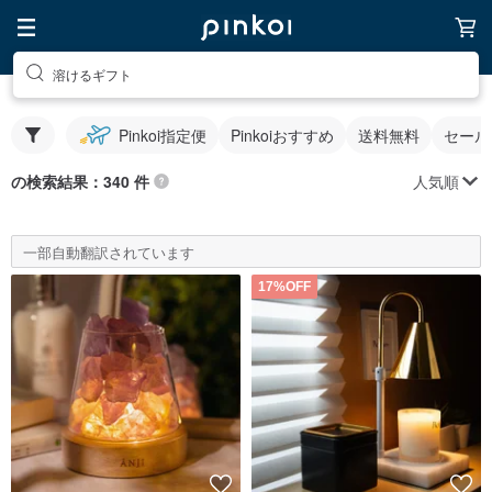
溶けるギフト
Pinkoi指定便
Pinkoiおすすめ
送料無料
セール
人気順
の検索結果：340 件
一部自動翻訳されています
17%OFF