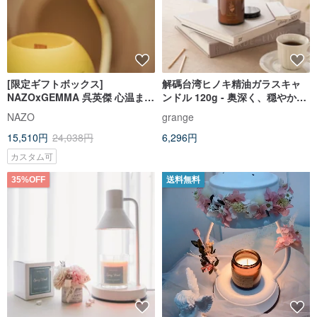
[限定ギフトボックス]
解碼台湾ヒノキ精油ガラスキャ
NAZOxGEMMA 呉英傑 心温まる
ンドル 120g - 奥深く、穏やか
メルティング蝋ギフトボックス |
で、温かい。キャンドルウォー
NAZO
grange
キャンドル＆メルティングキャ
マーとの併用も可能です。
15,510円
24,038円
6,296円
ンドルランプ
カスタム可
35%OFF
送料無料