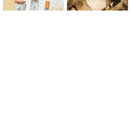
【新作】金木犀ティー - アロマス
[Fairy Tale Shell SPUME] ナチ
プレー＆アロマキャンドル
ュラルソイの香りのキャンドル
Scent Forest
LYBIR x USERWATS
1,145円
10,302円
カスタム可
25%OFF
送料無料