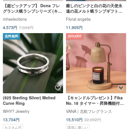
【超ピックアップ】 Dona フレ
癒しのピンクと白の花の天使永
グランス蝋ランプシリーズ (キャ
遠の花メルト蝋ランプギフト香
ンドルを除く) ギフト第一選択_
りのキャンドル誕生日ギフトバ
mhselections
Floral angelia
ホワイト在庫あり 韓国
レンタインデーギフト
4,573円
7,034円
11,905円
送料無料
30%OFF
(925 Sterling Silver) Melted
【キャンドルプレゼント】Fika
Curve Ring
No. 18 タイマー・昇降機能付き
ワックスメルターランプ - ミルク
WHY? Jewelry
VANA | 北欧フレグランス
ティーアプリコット 保証付き
13,704円
15,510円
22,092円
カスタム可
環境に優しい