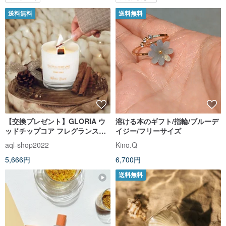
送料無料
送料無料
【交換プレゼント】GLORIA ウ
溶ける本のギフト/指輪/ブルーデ
ッドチップコア フレグランスプ
イジー/フリーサイズ
ラントキャンドル ピュアホワイ
aql-shop2022
Kino.Q
ト
5,666円
6,700円
送料無料