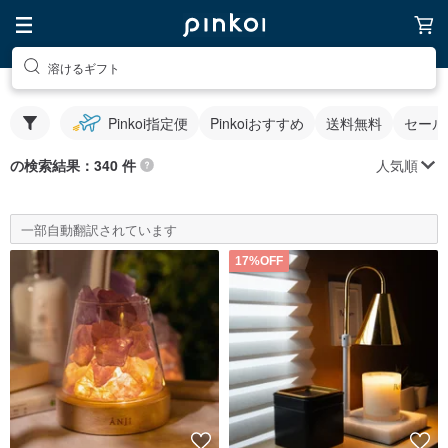
溶けるギフト
Pinkoi指定便
Pinkoiおすすめ
送料無料
セール
人気順
の検索結果：340 件
一部自動翻訳されています
17%OFF