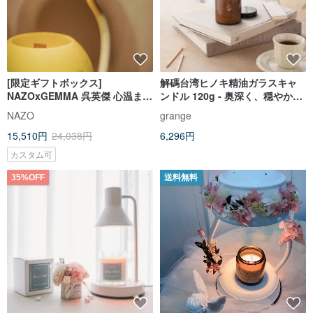
[限定ギフトボックス]
解碼台湾ヒノキ精油ガラスキャ
NAZOxGEMMA 呉英傑 心温まる
ンドル 120g - 奥深く、穏やか
メルティング蝋ギフトボックス |
で、温かい。キャンドルウォー
NAZO
grange
キャンドル＆メルティングキャ
マーとの併用も可能です。
15,510円
24,038円
6,296円
ンドルランプ
カスタム可
35%OFF
送料無料