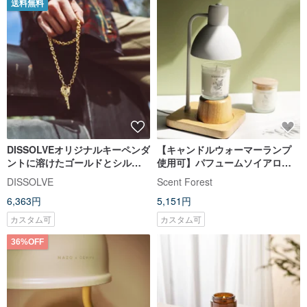
送料無料
DISSOLVEオリジナルキーペンダ
【キャンドルウォーマーランプ
ントに溶けたゴールドとシルバ
使用可】パフュームソイアロマ
ーのカラーがネックレスのレタ
キャンドル 200g - 発送までにお
DISSOLVE
Scent Forest
リングと相まって
時間頂きます
6,363円
5,151円
カスタム可
カスタム可
36%OFF