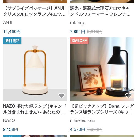
【サプライズパッケージ】ANJI
調光・調高式大理石アロマキャ
クリスタルロックランプ+エッセ
ンドルウォーマー – フレンチゴ
ンシャルオイルコンボ、エッセ
ールド | 宅配便限定
ANJI
rofancy
ンシャルオイル2本を特別価格で
14,480円
7,981円
9,615円
プレゼント
送料無料
35%OFF
NAZO 溶けた蝋ランプ (キャンド
【超ピックアップ】Dona フレグ
ルは含まれません) - あなたの人
ランス蝋ランプシリーズ (キャン
生を癒すためのギフトカードが
ドルは付属しません) ギフト推奨
NAZO
mhselections
付属しています
_Black Lover Graduation
9,158円
4,573円
7,034円