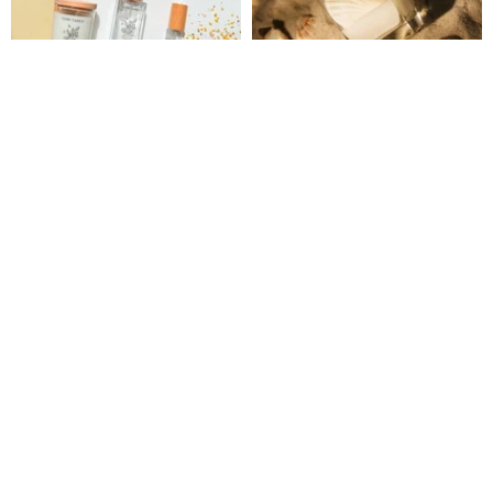
【新作】金木犀ティー - アロマス
[Fairy Tale Shell SPUME] ナチ
プレー＆アロマキャンドル
ュラルソイの香りのキャンドル
Scent Forest
LYBIR x USERWATS
1,145円
10,302円
カスタム可
25%OFF
送料無料