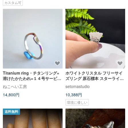
カスタム可
Titanium ring・チタンリング=
ホワイトクリスタル フリーサイ
溶けたかたわれ=１４号サービス
ズリング 原石標本 スターライト
価格
フレーク 手作りリング S925シル
ねこへい工房
setomastudio
バー 心身のバランス
14,800円
10,388円
環境に優しい
送料無料