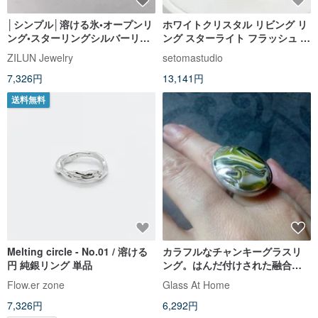
│シンプル│溶ける氷•オープンリ
ホワイトクリスタル リビング リ
ング•スターリングシルバーリン
ング スターライト フラッシュ ピ
グ•水に触れることができます•抗
ース フォロー形 水晶 柱 水晶 ク
ZILUN Jewelry
setomastudio
アレルギー
ラスター 原石 標本 ハンドメイド
7,326円
13,141円
リング S925シルバー
送料無料
Melting circle - No.01 / 溶ける
カラフルなチャンキーグラスリ
円 純銀リング 単品
ング。はんだ付けされた融合し
た緑黄色のリング。オーシャン
Flow.er zone
Glass At Home
ウェーブリング。
7,326円
6,292円