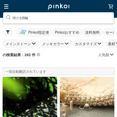
溶ける指輪
Pinkoi指定便
Pinkoiおすすめ
送料無料
セール
メインストーン
メッキカラー
カスタマイズ
素材
人気順
の検索結果：262 件
一部自動翻訳されています