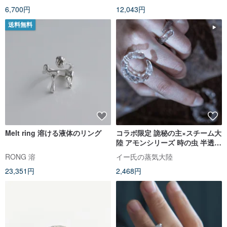
6,700円
12,043円
送料無料
Melt ring 溶ける液体のリング
コラボ限定 詭秘の主×スチーム大
陸 アモンシリーズ 時の虫 半透明
リング 指輪
RONG 溶
イー氏の蒸気大陸
23,351円
2,468円