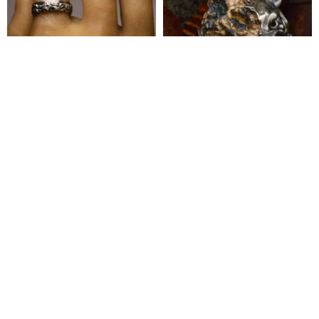
溶岩テクスチャーリング
溶けたゴールドの猫の指輪
拓銀 ハンドメイドシルバーアクセサリー
Nadleeh Design
15,453円
96,150円
カスタム可