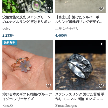
没落貴族の反乱 メロングリーン
【富士山】溶けたシルバーボー
のエナメルリング 溶けるリボン
ルリング超極細リングデザイナ
ー手作りグッズ
uglyq
土星女子手作り
2,233円
4,465円
送料無料
溶ける本のギフト/指輪/ブルーデ
ステンレスリング 溶けた質感 手
イジー/フリーサイズ
作り ミニマル 指輪 メンズ レデ
ィース 工業デザイン
Kino.Q
SimasDesigns