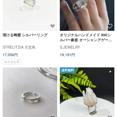
溶ける蜂蜜 シルバーリング
オリジナルハンドメイド 990シ
ルバー象嵌 オーシャンアゲート
純銀 オープンリング 香港サイズ
STRELITZIA 天堂鳥
S.JEWELRY
8-10号
17,056円
19,191円
カスタム可
送料無料