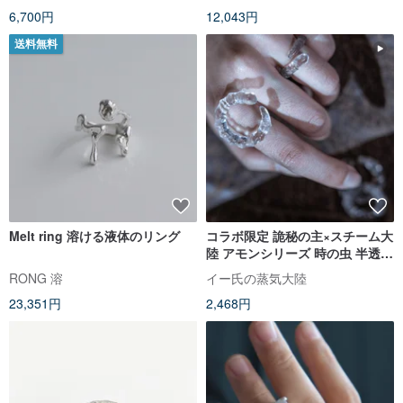
6,700円
12,043円
送料無料
Melt ring 溶ける液体のリング
コラボ限定 詭秘の主×スチーム大
陸 アモンシリーズ 時の虫 半透明
リング 指輪
RONG 溶
イー氏の蒸気大陸
23,351円
2,468円