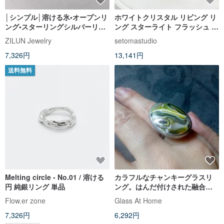
│シンプル│溶ける氷•オープンリ
ホワイトクリスタル リビング リ
ング•スターリングシルバーリン
ング スターライト フラッシュ ピ
グ•水に触れることができます•抗
ース フォロー形 水晶 柱 水晶 ク
ZILUN Jewelry
setomastudio
アレルギー
ラスター 原石 標本 ハンドメイド
7,326円
13,141円
リング S925シルバー
送料無料
Melting circle - No.01 / 溶ける
カラフルなチャンキーグラスリ
円 純銀リング 単品
ング。はんだ付けされた融合し
た緑黄色のリング。オーシャン
Flow.er zone
Glass At Home
ウェーブリング。
7,326円
6,292円