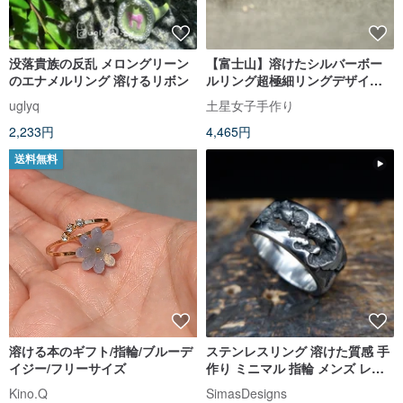
没落貴族の反乱 メロングリーン
【富士山】溶けたシルバーボー
のエナメルリング 溶けるリボン
ルリング超極細リングデザイナ
ー手作りグッズ
uglyq
土星女子手作り
2,233円
4,465円
送料無料
溶ける本のギフト/指輪/ブルーデ
ステンレスリング 溶けた質感 手
イジー/フリーサイズ
作り ミニマル 指輪 メンズ レデ
ィース 工業デザイン
Kino.Q
SimasDesigns