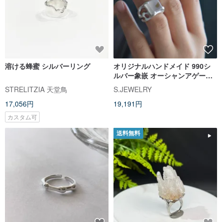
溶ける蜂蜜 シルバーリング
オリジナルハンドメイド 990シ
ルバー象嵌 オーシャンアゲート
純銀 オープンリング 香港サイズ
STRELITZIA 天堂鳥
S.JEWELRY
8-10号
17,056円
19,191円
カスタム可
送料無料