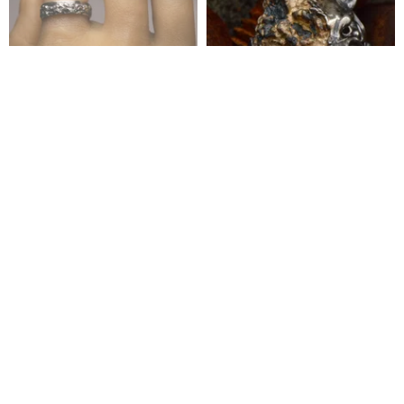
溶岩テクスチャーリング
溶けたゴールドの猫の指輪
拓銀 ハンドメイドシルバーアクセサリー
Nadleeh Design
15,453円
96,150円
カスタム可