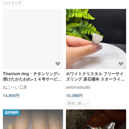
カスタム可
Titanium ring・チタンリング=
ホワイトクリスタル フリーサイ
溶けたかたわれ=１４号サービス
ズリング 原石標本 スターライト
価格
フレーク 手作りリング S925シル
ねこへい工房
setomastudio
バー 心身のバランス
14,800円
10,388円
環境に優しい
送料無料