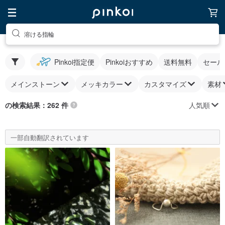
溶ける指輪
Pinkoi指定便
Pinkoiおすすめ
送料無料
セール
メインストーン
メッキカラー
カスタマイズ
素材
人気順
の検索結果：262 件
一部自動翻訳されています