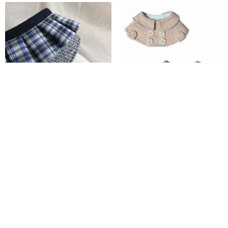
發裁手作。Facai Handmade ペ
ショールカラー - テディベアファ
ットバンダナ マーガレットカラ
ー（2色）
ー_ダークシャネルツイード
發裁ハンドメイド Facai Handmade
Pawsome Crafty HK
2,290円
2,655円
Pinkoi限定
カスタム可