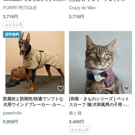
フ ダークブルー
GL（チェリーチェックグリー
FURRY PETIQUE
Crazy de Wan
ン）
3,716円
3,716円
カスタム可
送料無料
防風性と防雨性/快適でソフトな
[和装・きものシリーズ ] ペット
犬用ウインドブレーカー -カーキ
スカーフ 猫/犬和風男の子用 -パ
Pawsho
ープル
pawsholic
椿と猫
9,959円
3,495円
カスタム可