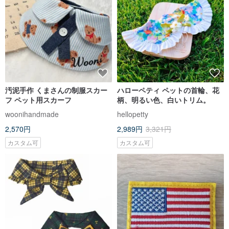
汚泥手作 くまさんの制服スカー
ハローペティ ペットの首輪、花
フ ペット用スカーフ
柄、明るい色、白いトリム。
woonihandmade
hellopetty
2,570円
2,989円
3,321円
カスタム可
カスタム可