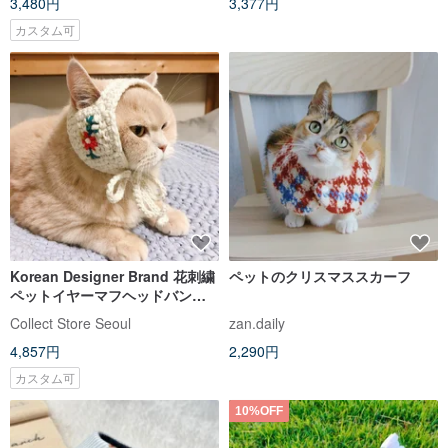
3,480円
3,377円
カスタム可
Korean Designer Brand 花刺繍
ペットのクリスマススカーフ
ペットイヤーマフヘッドバンド
猫犬用
Collect Store Seoul
zan.daily
4,857円
2,290円
カスタム可
10%OFF