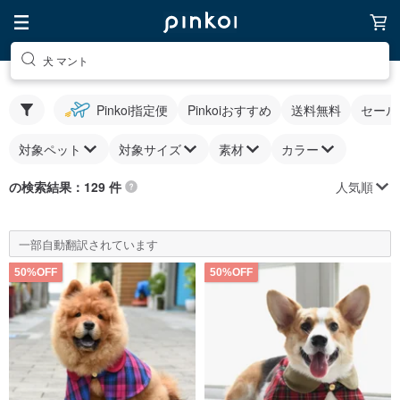
犬 マント
Pinkoi指定便
Pinkoiおすすめ
送料無料
セール
対象ペット
対象サイズ
素材
カラー
人気順
の検索結果：129 件
一部自動翻訳されています
50%OFF
50%OFF