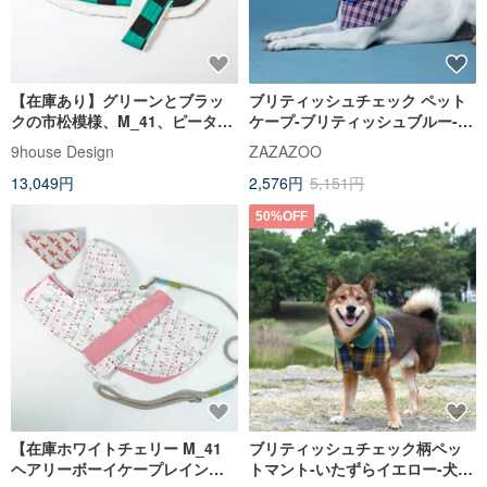
【在庫あり】グリーンとブラッ
ブリティッシュチェック ペット
クの市松模様、M_41、ピーター
ケープ-ブリティッシュブルー-ド
パンのふんわりマント 冬一番暖
ッグ【ZAZAZOO】
9house Design
ZAZAZOO
かいコート
13,049円
2,576円
5,151円
50%OFF
【在庫ホワイトチェリー M_41
ブリティッシュチェック柄ペッ
ヘアリーボーイケープレインコ
トマント-いたずらイエロー-犬