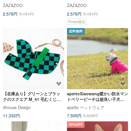
グ【ZAZAZOO】
[ZAZAZOO
ZAZAZOO
ZAZAZOO
2,576円
5,151円
2,576円
5,151円
Pinkoi限定
送料無料
【在庫あり】グリーンとブラッ
apettoXiaowang暖かい防水マン
クのスクエア M_41 毛むくじゃ
トベリーピーチは超良い子犬ペ
らボーイケープレインコート リ
ットの冬服を感じます
9house Design
apetto ペットウェア
バーシブル 防風防雨
11,332円
7,505円
8,528円
50%OFF