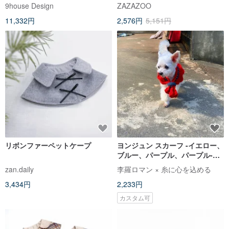
ート リバーシブル 防風防雨
【ZAZAZOO】
9house Design
ZAZAZOO
11,332円
2,576円
5,151円
リボンファーペットケープ
ヨンジュン スカーフ -イエロー、
ブルー、パープル、パープル-
犬、猫、ペット用スカーフ。調
zan.daily
李羅ロマン × 糸に心を込める
節可能な蝶ネクタイ。暖かく保
3,434円
2,233円
ちます。
カスタム可