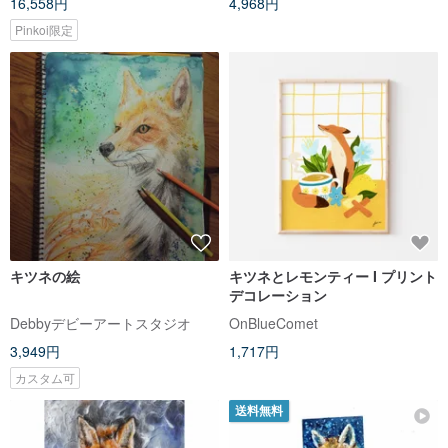
16,558円
4,968円
Pinkoi限定
キツネの絵
キツネとレモンティー I プリント
デコレーション
Debbyデビーアートスタジオ
OnBlueComet
3,949円
1,717円
カスタム可
送料無料