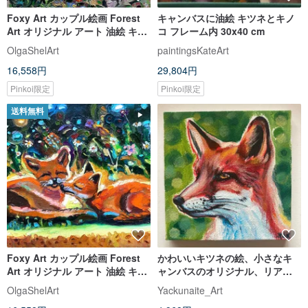
Foxy Art カップル絵画 Forest
キャンバスに油絵 キツネとキノ
Art オリジナル アート 油絵 キャ
コ フレーム内 30x40 cm
ンバスに油絵
OlgaShelArt
paintingsKateArt
16,558円
29,804円
Pinkoi限定
Pinkoi限定
送料無料
Foxy Art カップル絵画 Forest
かわいいキツネの絵、小さなキ
Art オリジナル アート 油絵 キャ
ャンバスのオリジナル、リアル
ンバスに油絵
なキツネのアート、手描きのキ
OlgaShelArt
Yackunaite_Art
ツネ