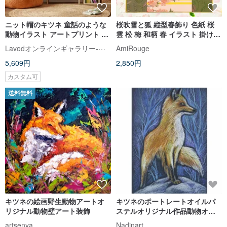
ニット帽のキツネ 童話のような
桜吹雪と狐 縦型春飾り 色紙 桜
動物イラスト アートプリント 温
雲 松 梅 和柄 春 イラスト 掛け軸
かい雰囲気のキッズルーム用ア
布 狐の嫁入り 狐面
Lavodオンラインギャラリー-アート吊り下げ絵画専門
AmiRouge
ート
5,609円
2,850円
カスタム可
送料無料
キツネの絵画野生動物アートオ
キツネのポートレートオイルパ
リジナル動物壁アート装飾
ステルオリジナル作品動物オリ
ジナル絵画冬の森
artsenya
Nadinart