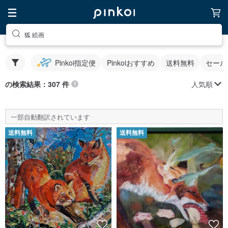
狐 絵画
Pinkoi指定便
Pinkoiおすすめ
送料無料
セール
人気順
の検索結果：307 件
一部自動翻訳されています
送料無料
送料無料