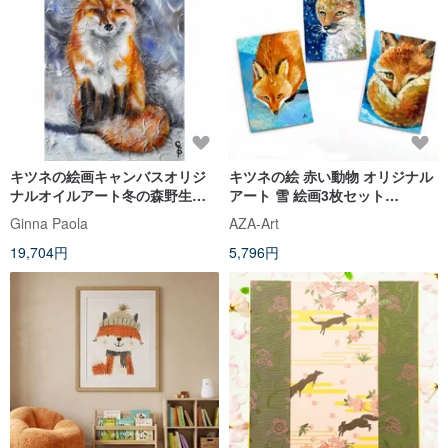
キツネの絵画キャンバスオリジ
キツネの絵 赤い動物 オリジナル
ナルオイルアート冬の森野生動
アート 雪 絵画3枚セット
物現代抽象
10×15cm
Ginna Paola
AZA-Art
19,704円
5,796円