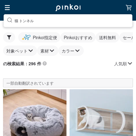
猫 トンネル
Pinkoi指定便
Pinkoiおすすめ
送料無料
セール
対象ペット
素材
カラー
人気順
の検索結果：296 件
一部自動翻訳されています