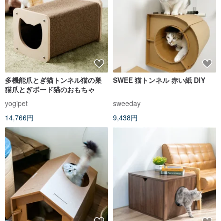
多機能爪とぎ猫トンネル猫の巣
SWEE 猫トンネル 赤い紙 DIY
猫爪とぎボード猫のおもちゃ
yogipet
sweeday
14,766円
9,438円