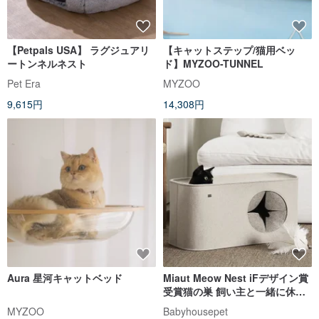
【Petpals USA】 ラグジュアリ
【キャットステップ/猫用ベッ
ートンネルネスト
ド】MYZOO-TUNNEL
Pet Era
MYZOO
9,615円
14,308円
Aura 星河キャットベッド
Miaut Meow Nest iFデザイン賞
受賞猫の巣 飼い主と一緒に休ん
だり、隠れたり、遊んだりしま
MYZOO
Babyhousepet
す