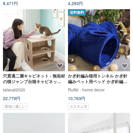
8,471円
4,293円
送料無料
穴貫通二層キャビネット - 無垢材
かぎ針編み猫用トンネル かぎ針
の猫ジャンプ台猫キャビネット
編みペット用ベッド かぎ針編み
猫のおもちゃ
ペット用ハウス
tatacat2020
Rufiki - home decor
22,779円
10,763円
環境に優しい
カスタム可