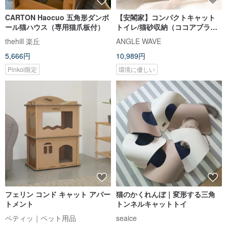
CARTON Haocuo 五角形ダンボ
【安閣家】コンパクトキャット
ール猫ハウス（専用猫爪板付）
トイレ/猫砂収納（ココアブラウ
ン）
thehill 楽丘
ANGLE WAVE
5,666円
10,989円
Pinkoi限定
環境に優しい
フェリン コンド キャット アパー
猫のかくれんぼ｜変形する三角
トメント
トンネルキャットトイ
ペティッ｜ペット用品
seaice