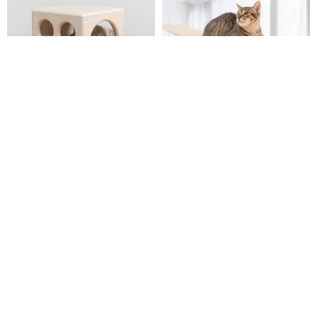
市松跳び箱 巣Bスタイル
スカイウォーク | 無垢材の歩道
拍拍（パイパイ）｜キャットタワー・猫用トイレ収納・ペット家具
Hug Cat Tree
17,170円
31,936円
送料無料