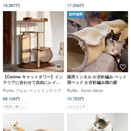
18,887円
17,056円
送料無料
【Catime キャットタワー】イン
猫用トンネル かぎ針編み ペット
テリアに合わせて自由にレイア
用ベッド かぎ針編み猫の家
ウト/ウォルナット・無垢材の 2
Purrlu プルル ペットインテリア
Rufiki - home decor
色/宇宙船
68,106円
10,763円
環境に優しい
カスタム可