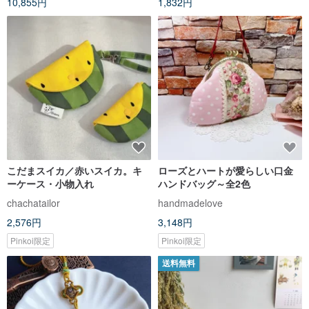
10,855円
1,832円
こだまスイカ／赤いスイカ。キ
ローズとハートが愛らしい口金
ーケース・小物入れ
ハンドバッグ～全2色
chachatailor
handmadelove
2,576円
3,148円
Pinkoi限定
Pinkoi限定
送料無料