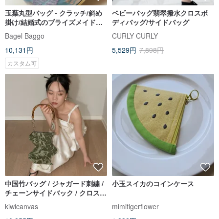
玉葉丸型バッグ - クラッチ/斜め
ベビーバッグ翡翠撥水クロスボ
掛け/結婚式のブライズメイドギ
ディバッグ/サイドバッグ
フト
Bagel Baggo
CURLY CURLY
10,131円
5,529円
7,898円
カスタム可
中国竹バッグ / ジャガード刺繍 /
小玉スイカのコインケース
チェーンサイドバック / クロスボ
ディバッグ 4色展開
kiwicanvas
mimitigerflower