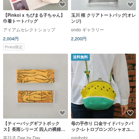
【Pinkoi x ちびまる子ちゃん】
玉川 桜 クリアトートバッグ(オレ
巾着トートバッグ
ンジ)
アイアムセレクトショップ
ondo ギャラリー
2,004円
2,200円
Pinkoi限定
送料無料
【ティーバッグギフトボック
母の手作り 口金サイドバックパ
ス】長雨シリーズ 四人の裸婦小
ック-レトロブロンズ/シャオユウ
日ギフトボックス｜お土産とし
スイカがまぐち/サイドバックパ
茶日子 Dae by Day
minibobi