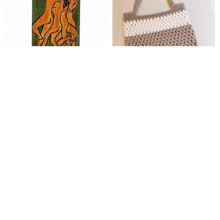
鈔悠小袋 常玉 四裸女
和風モランディとサラフィのカ
ラーブロック織りバッグ
レザーアート研究
lovinghome
4,579円
5,037円
カスタム可
カスタム可