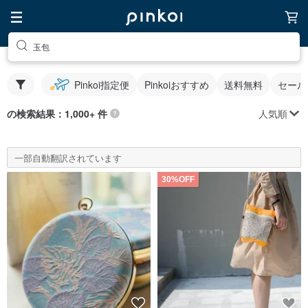
玉包
Pinkoi指定便
Pinkoiおすすめ
送料無料
セール
人気順
の検索結果：1,000+ 件
一部自動翻訳されています
30%OFF