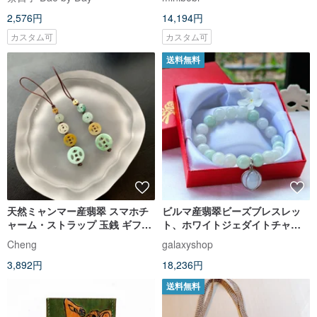
て3箱入り
ック/お出かけバッグ
2,576円
14,194円
カスタム可
カスタム可
送料無料
天然ミャンマー産翡翠 スマホチ
ビルマ産翡翠ビーズブレスレッ
ャーム・ストラップ 玉銭 ギフト
ト、ホワイトジェダイトチャー
開運 招財
ム付き、925スターリングシルバ
Cheng
galaxyshop
ー製。天然Type A 翡翠、
3,892円
18,236円
9.6mm。
送料無料