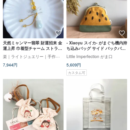
天然ミャンマー翡翠 財運招来 金
- Xiaoyu スイカ- がまぐち機内持
運上昇 巾着型チャーム ストラッ
ち込みバッグ サイド バックパッ
プ バッグチャーム 携帯ストラッ
ク カスタマイズ ギフト 交換 ギ
楽｜ライトジュエリー｜手作りのエネルギー
Little Imperfection がま口
プ ギフト
フト
7,944円
5,609円
カスタム可