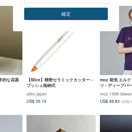
56%OFF
確定
学的な花器
【Slice】精密セラミックカッター -
moz 発泡 エル
プッシュ格納式
ツ - ディープパ
allex-japan
moz-1998-taiwa
US$ 35.19
US$ 48.83
US$ 