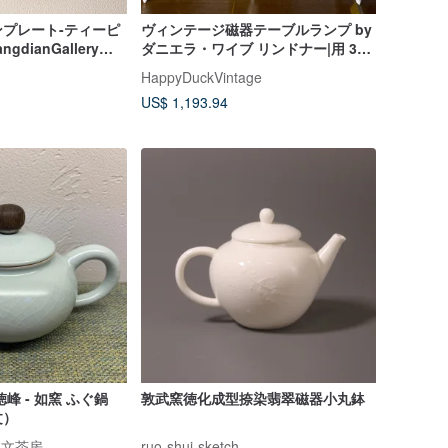
プレート-ティーピ
ヴィンテージ磁器テーブルランプ by
gdianGallery
ダニエラ・ワイブ リンドナー|用 3個
ainter-Lin Yu（鉄フ
セット
HappyDuckVintage
US$ 1,193.94
峰 - 如窯 ふぐ鍋
敦武窯徳化成型捺染翡翠磁器小丸鉢
文）
人文茶房
ruo-shui-sketch