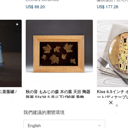
US$ 88.20
US$ 177.28
茶葉罐 /
秋の音 もみじの森 木の葉 天目 陶器
Kiss 6.5イン
版画 53x38.5 吊り下げ絵画 装飾 装
ート/ディナープ
飾画 手作り 家事 セレモニー
ス
陶喜 陶芸スタジオ
haussmann
我們建議的瀏覽環境
US$ 2,939.79
US$ 83.74