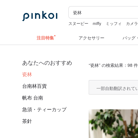
スヌーピー
miffy
ミッフィ
カメ
台湾 24金 ネックレス
注目特集
アクセサリー
バッグ
あなたへのおすすめ
“
瓷林
” の検索結果：98 件
瓷林
台南林百貨
一部自動翻訳されて
帆布 台南
急須・ティーカップ
茶針