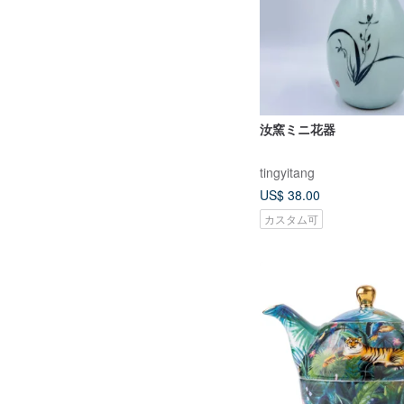
汝窯ミニ花器
tingyitang
US$ 38.00
カスタム可