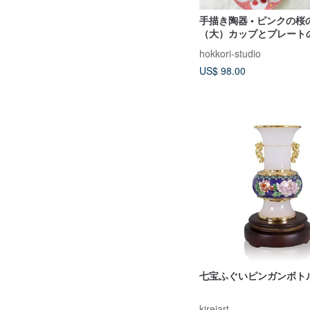
手描き陶器 • ピンクの桜の
（大）カップとプレート
フタヌーンティーデザー
hokkori-studio
US$ 98.00
七宝ふぐいピンガンボト
kireiart