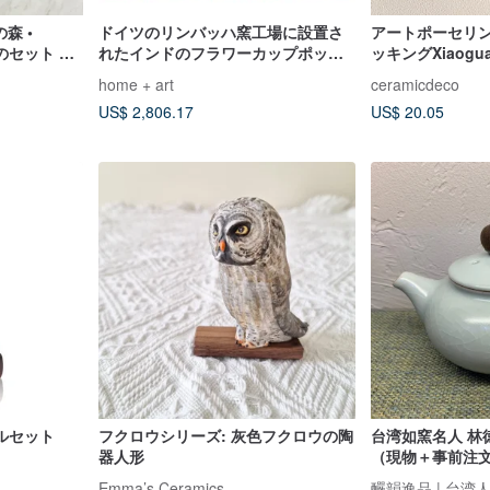
森 •
ドイツのリンバッハ窯工場に設置さ
アートポーセリン
のセット ア
れたインドのフラワーカップポット-
ッキングXiaoguan
トプレート
西洋の骨董品
Disabled Art P
home + art
ceramicdeco
レーム付き）
US$ 2,806.17
US$ 20.05
ルセット
フクロウシリーズ: 灰色フクロウの陶
台湾如窯名人 林徳
器人形
（現物＋事前注
Emma’s Ceramics
釅韻逸品 | 台湾