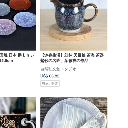
有田焼 日本 麟 Lin シ
【沐春生活】幻林 天目釉 茶海 茶器
5.5cm
鶯歌の名匠、葉敏祥の作品
自然釉文創スタジオ
US$ 66.82
Pinkoi限定