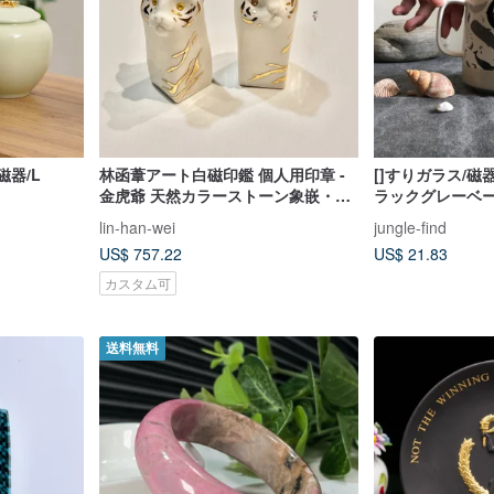
磁器/L
林函葦アート白磁印鑑 個人用印章 -
[]すりガラス/磁
金虎爺 天然カラーストーン象嵌・描
ラックグレーベ
金
ジラ
lin-han-wei
jungle-find
US$ 757.22
US$ 21.83
カスタム可
送料無料