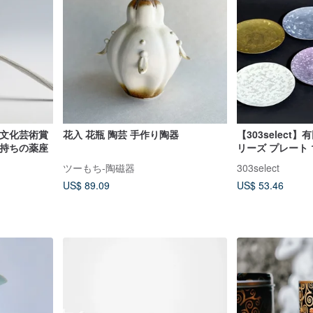
林文化芸術賞
花入 花瓶 陶芸 手作り陶器
【303select】
気持ちの薬座
リーズ プレート 1
ツーもち-陶磁器
303select
US$ 89.09
US$ 53.46