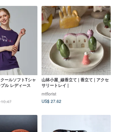
ク クールソフトTシャ
山林小屋_線香立て | 香立て | アクセ
ープル レディース
サリートレイ |
n
mtflorist
US$ 27.62
110.47