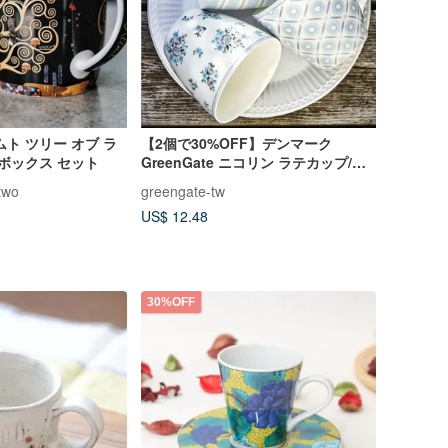
ト ツリー オブ ラ
【2個で30%OFF】デンマーク
キボックス セット
GreenGate ニコリン ラテカップ/ス
ープボウル/スプーン
two
greengate-tw
US$ 12.48
30%OFF