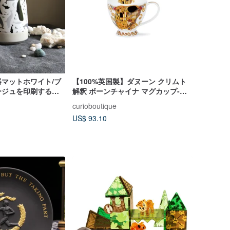
器マットホワイト/ブ
【100%英国製】ダヌーン クリムト
ージュを印刷するク
解釈 ボーンチャイナ マグカップ-キ
ス-450ml
curioboutique
US$ 93.10