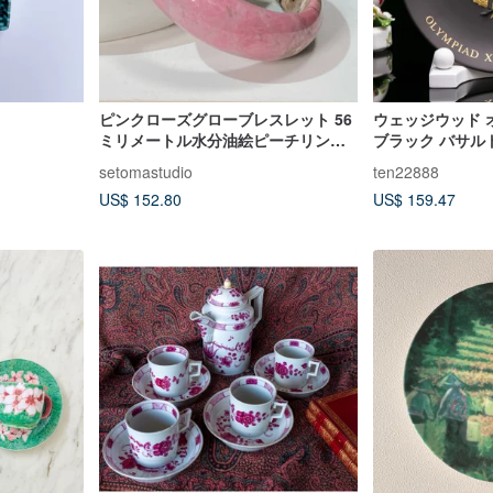
ピンクローズグローブレスレット 56
ウェッジウッド オ
ミリメートル水分油絵ピーチリンバ
ブラック バサルト
素材桃の花翡翠ローズ石ブレスレッ
磁器プレート ウ
setomastudio
ten22888
ト高磁器繊細な
US$ 152.80
US$ 159.47