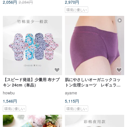
2,056円
2,284円
2,970円
環境に優しい
【スピード発送】少量用 布ナプ
肌にやさしいオーガニックコッ
キン 24cm（単品）
トン生理ショーツ レギュラ
ー パッド別売
howbu
ayame
1,546円
5,115円
環境に優しい
環境に優しい