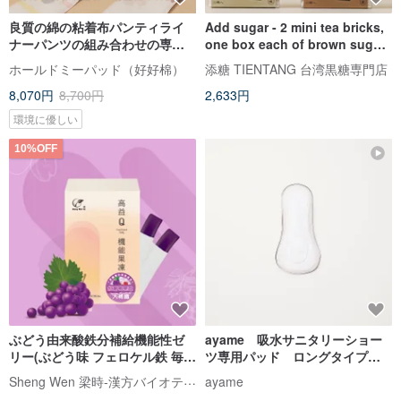
良質の綿の粘着布パンティライ
Add sugar - 2 mini tea bricks,
ナーパンツの組み合わせの専売
one box each of brown sugar,
店
ginger, longan and red dates
ホールドミーパッド（好好棉）
添糖 TIENTANG 台湾黒糖専門店
8,070円
8,700円
2,633円
環境に優しい
10%OFF
ぶどう由来酸鉄分補給機能性ゼ
ayame 吸水サニタリーショー
リー(ぶどう味 フェロケル鉄 毎月
ツ専用パッド ロングタイプ
の鉄分補給 鉄分の補給 機能性ゼ
生理用 布ナプキン 生理用
Sheng Wen 梁時‐漢方バイオテクノロジーのトップブランド
ayame
リー 栄養補給)
防水 內衣 舒適