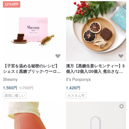
12%OFF
【子宮を温める秘密のレシピ】
漢方【黒糖生姜レモンティー】5
シェスミ黒糖ブリック-ウーロン
個入/12個入/20個入 煮出さない
黒糖
手作り黒糖
Shesmy
It's Ponponya
1,560円
1,763円
1,426円
環境に優しい
カスタム可