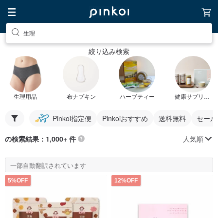
生理
絞り込み検索
生理用品
布ナプキン
ハーブティー
健康サプリメント
Pinkoi指定便
Pinkoiおすすめ
送料無料
セール
人気順
の検索結果：1,000+ 件
一部自動翻訳されています
5%OFF
12%OFF