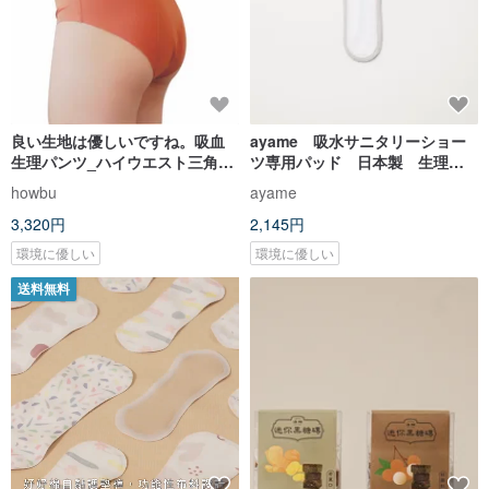
良い生地は優しいですね。吸血
ayame 吸水サニタリーショー
生理パンツ_ハイウエスト三角ス
ツ専用パッド 日本製 生理
タイル
用 布ナプキン 生理用 防水
howbu
ayame
3,320円
2,145円
環境に優しい
環境に優しい
送料無料