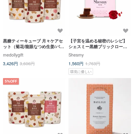
黒糖ティーキューブ 月々ケアセ
【子宮を温める秘密のレシピ】
ット（菊花/龍眼なつめ生姜/バラ
シェスミー黒糖ブリックローズ 4
四物）｜彼女へのプレゼント
つの材料
medollygift
Shesmy
3,426円
3,606円
1,560円
1,763円
環境に優しい
5%OFF