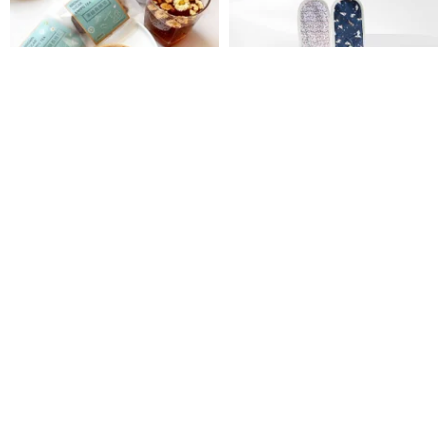
中華レシピ【黒砂糖と紅デーツ
【スピード発送】オーガニック
と菊花茶】5個/12個/20個 火を通
コットン 夜用布ナプキン 40cm
さない手作り黒糖
(単品)
It's Ponponya
howbu
1,426円
2,519円
カスタム可
環境に優しい
10%OFF