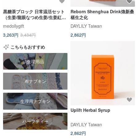
黒糖茶ブロック 日常温活セット
Reborn Shenghua Drink煥新桑
（生姜/龍眼なつめ生姜/生姜紅茶/
椹生之化
レモン生姜茶）
medollygift
DAYLILY Taiwan
3,263円
3,434円
2,862円
こちらもおすすめ
生理用品
布ナプキン
生理用ナプキン
Uplift Herbal Syrup
ハーブティー
DAYLILY Taiwan
2,862円