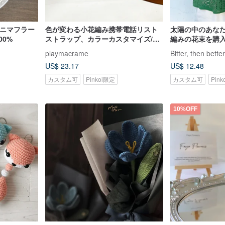
のミニマフラー
色が変わる小花編み携帯電話リスト
太陽の中のあなた
00%
ストラップ、カラーカスタマイズ/カ
編みの花束を購入
スタマイズ プレゼント交換
playmacrame
Bitter, then better
US$ 23.17
US$ 12.48
カスタム可
Pinkoi限定
カスタム可
Pin
10%OFF