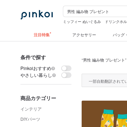
ミッフィー ぬいぐるみ
ドリンクホル
コラージュ素材
台湾 24金 ネックレ
注目特集
アクセサリー
バッグ
条件で探す
“
男性 編み物 プレゼント
Pinkoiおすすめ
やさしい暮らし
一部自動翻訳されて
商品カテゴリー
インテリア
DIYパーツ