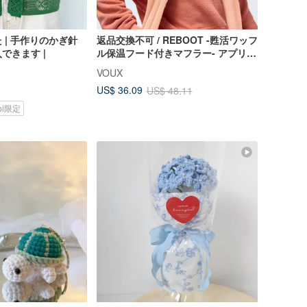
 | 手作りのかぎ針
返品交換不可 / REBOOT -甦活ワッフ
できます |
ル保温フード付きマフラー- アプリコ
ット
VOUX
US$ 36.09
US$ 48.11
koi限定