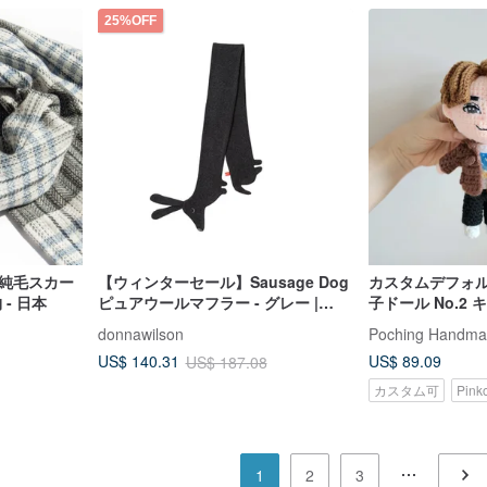
25%OFF
 純毛スカー
【ウィンターセール】Sausage Dog
カスタムデフォル
- 日本
ピュアウールマフラー - グレー |
子ドール No.2
Donna Wilson
donnawilson
Poching Handma
US$ 89.09
US$ 140.31
US$ 187.08
カスタム可
Pin
1
2
3