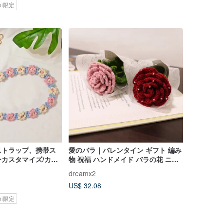
koi限定
ストラップ、携帯ス
愛のバラ｜バレンタイン ギフト 編み
カスタマイズ/カス
物 祝福 ハンドメイド バラの花 ニッ
ギフト
トブーケ
dreamx2
US$ 32.08
koi限定