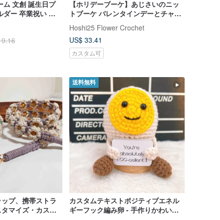
ーム 文創 誕生日プ
【ホリデーブーケ】あじさいのニッ
ルダー 卒業祝い 七
トブーケ バレンタインデーとチャイ
ニーズバレンタインデーのブーケ
Hoshi25 Flower Crochet
US$ 33.41
19.16
カスタム可
送料無料
ラップ、携帯ストラ
カスタムテキストポジティブエネル
スタマイズ・カスタ
ギーフック編み卵 - 手作りかわいい
交換
ゆで卵の小さな置物