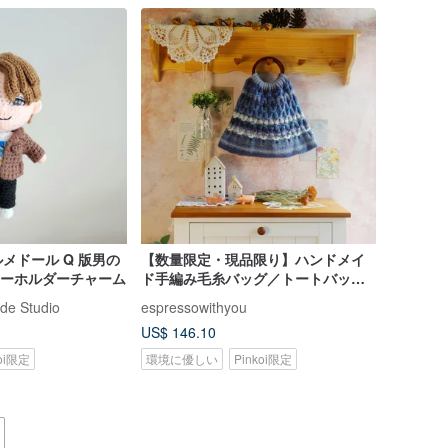
メドール Q 版男の
【数量限定・現品限り】ハンドメイ
 キーホルダーチャーム
ド手編み毛糸バッグ／トートバッグ
／木製ハンドルバッグ
de Studio
espressowithyou
US$ 146.10
koi限定
環境に優しい
Pinkoi限定