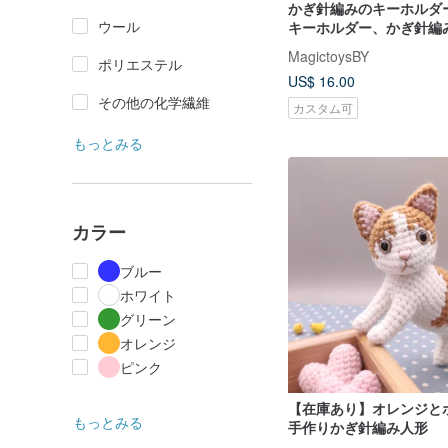
かぎ針編みのキーホルダ
ウール
キーホルダー、かぎ針編
るみのキーホルダー、キ
MagictoysBY
ポリエステル
ホルダー
US$ 16.00
その他の化学繊維
カスタム可
もっとみる
カラー
ブルー
ホワイト
グリーン
オレンジ
ピンク
【在庫あり】オレンジと
もっとみる
手作りかぎ針編み人形