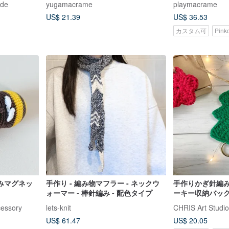
ade
yugamacrame
playmacrame
US$ 21.39
US$ 36.53
カスタム可
Pin
みマグネッ
手作り - 編み物マフラー - ネックウ
手作りかぎ針編
ォーマー - 棒針編み - 配色タイプ
ーキー収納バッ
ホルダー】クリ
essory
lets-knit
CHRIS Art Studio
US$ 61.47
US$ 20.05