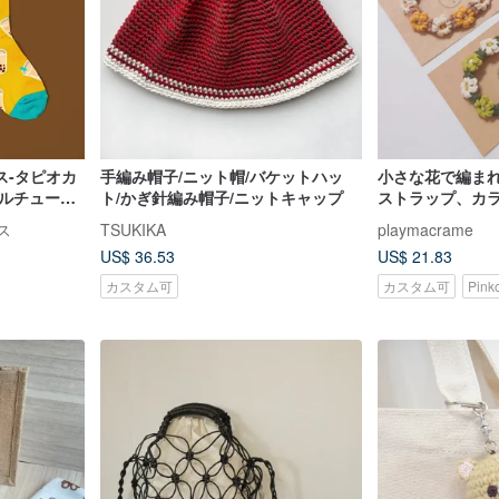
ス-タピオカ
手編み帽子/ニット帽/バケットハッ
小さな花で編ま
ドルチューブ
ト/かぎ針編み帽子/ニットキャップ
ストラップ、カラ
同じスタイル
スタマイズ、ギ
ス
TSUKIKA
playmacrame
US$ 36.53
US$ 21.83
カスタム可
カスタム可
Pin