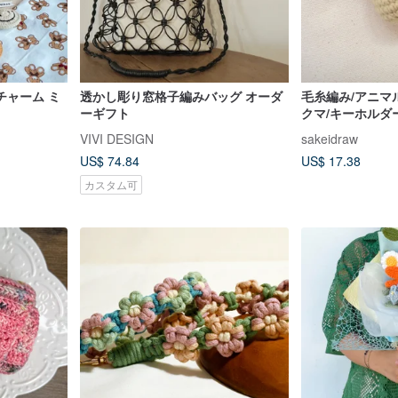
チャーム ミ
透かし彫り窓格子編みバッグ オーダ
毛糸編み/アニマ
ーギフト
クマ/キーホルダ
VIVI DESIGN
sakeidraw
US$ 74.84
US$ 17.38
カスタム可