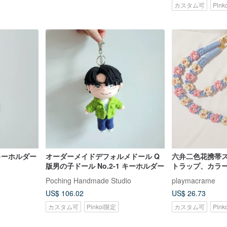
カスタム可
Pin
キーホルダー
オーダーメイドデフォルメドール Q
六弁二色花携帯
版男の子ドール No.2-1 キーホルダー
トラップ、カラー
タマイズ、交換
Poching Handmade Studio
playmacrame
US$ 106.02
US$ 26.73
カスタム可
Pinkoi限定
カスタム可
Pin