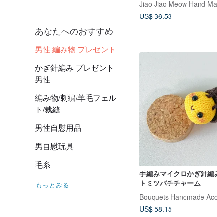
Jiao Jiao Meow Hand M
US$ 36.53
あなたへのおすすめ
男性 編み物 プレゼント
かぎ針編み プレゼント
男性
編み物/刺繍/羊毛フェル
ト/裁縫
男性自慰用品
男自慰玩具
毛糸
手編みマイクロかぎ針編
トミツバチチャーム
もっとみる
Bouquets Handmade Acc
US$ 58.15