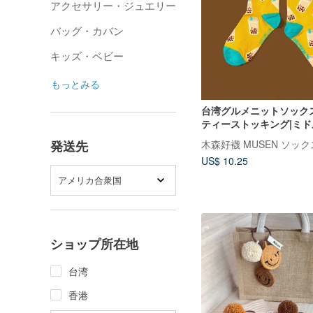
アクセサリー・ジュエリー
バッグ・カバン
キッズ・ベビー
もっとみる
台湾グルメニットソック
ティーストッキング|ミ
ソックス|男性と女性で
木森好襪 MUSEN ソック
発送先
US$ 10.25
アメリカ合衆国
ショップ所在地
台湾
香港