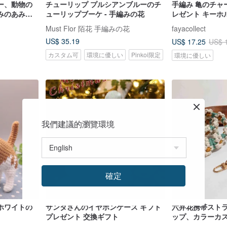
ー、動物の
チューリップ プルシアンブルーのチ
手編み 亀のチャ
みのあみぐ
ューリップブーケ - 手編みの花
レゼント キーホ
ツネのキー
夕
Must Flor 陌花 手編みの花
fayacollect
US$ 35.19
US$ 17.25
US$ 
カスタム可
環境に優しい
Pinkoi限定
環境に優しい
我們建議的瀏覽環境
確定
ホワイトの
サンタさんのイヤホンケース ギフト
六弁花携帯スト
プレゼント 交換ギフト
ップ、カラーカ
マイズ、ギフト