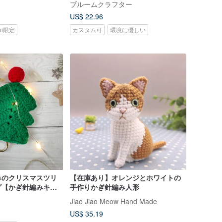
ブルームクラフター
US$ 22.96
koi限定
カスタム可
環境に優しい
みのクリスマスツリ
【在庫あり】オレンジとホワイトの
グ【かぎ針編みキー
手作りかぎ針編み人形
スマス限定
Jiao Jiao Meow Hand Made
US$ 35.19