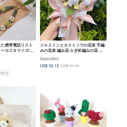
れた携帯電話リスト
ジャスミンとカスミソウの花束 手編
ーカスタマイズ/カ
みの花束 編み花 かぎ針編みの花 編
フト交換
み花 バレンタインデーのギフト 7
fayacollect
US$ 52.12
US$ 57.91
koi限定