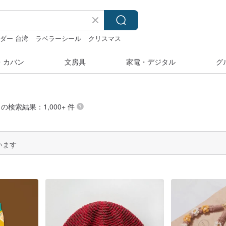
ダー 台湾
ラベラーシール
クリスマス
ス
台湾
ラベルシール
・カバン
文房具
家電・デジタル
グ
” の検索結果：1,000+ 件
います