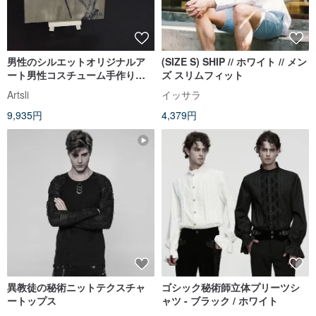
男性のシルエットオリジナルア
(SIZE S) SHIP // ホワイト // メン
ート男性コスチューム手作りウ
ズ スリムフィット
ォールアート男性の夢の足ひれ
Artsli
イッサラ
9,935円
4,379円
異教徒の秘術ニットテクスチャ
ゴシック秘術師立体プリーツシ
ートップス
ャツ - ブラック / ホワイト