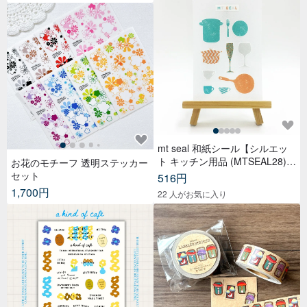
mt seal 和紙シール【シルエッ
ト キッチン用品 (MTSEAL28)】
お花のモチーフ 透明ステッカー
2017AW
セット
516円
1,700円
22 人がお気に入り