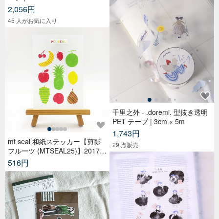
2,056円
45 人がお気に入り
千里之外 - .doremi. 型抜き透明
PET テープ | 3cm × 5m
1,743円
mt seal 和紙ステッカー【剪影
29 点販売
フルーツ (MTSEAL25)】2017A
W
516円