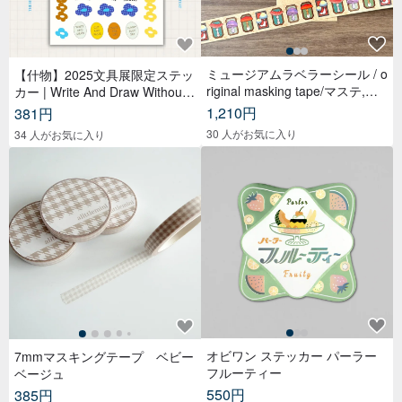
ミュージアムラベラーシール / o
【什物】2025文具展限定ステッ
riginal masking tape/マステ,美
カー | Write And Draw Without
纹纸胶带,文具,ステーショナリ
Limited
1,210円
381円
ー,紙もの,紙膠帶,贴纸
30 人がお気に入り
34 人がお気に入り
オビワン ステッカー パーラー
7mmマスキングテープ ベビー
フルーティー
ベージュ
550円
385円