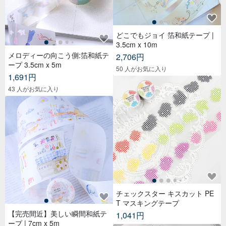
どこでもジョイ 箔和紙テープ |
3.5cm x 10m
メロディーの向こう側:箔和紙テ
2,706円
ープ 3.5cm x 5m
50 人がお気に入り
1,691円
43 人がお気に入り
チェックスター キスカット PE
T マスキングテープ
【完売間近】美しい瞬間和紙テ
1,041円
ープ | 7cm x 5m