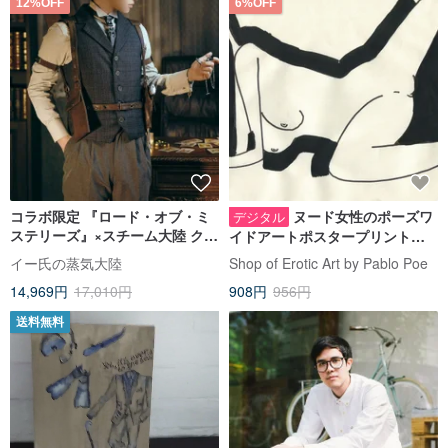
12%OFF
6%OFF
コラボ限定 『ロード・オブ・ミ
ヌード女性のポーズワ
デジタル
ステリーズ』×スチーム大陸 クラ
イドアートポスタープリント、
インシリーズ メンズスーツ ベス
ミニマリスト装飾モダンエロテ
イー氏の蒸気大陸
Shop of Erotic Art by Pablo Poe
ト
ィックアート
14,969円
17,010円
908円
956円
送料無料