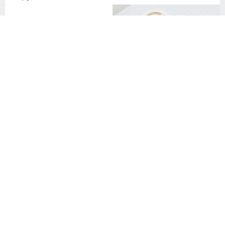
MR.TOAST丨マスキングテープ
MIOCHINコラボステッカー CU
/ 手帳デコレーション 日本製和
TIE EYES
紙 幅3cm – ブレックファストフ
716円
880円
レンズ