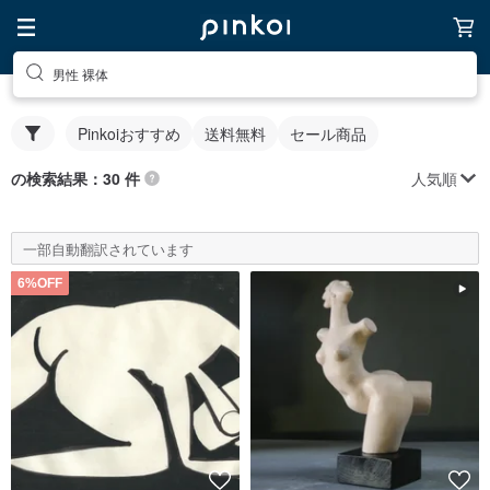
男性 裸体
Pinkoiおすすめ
送料無料
セール商品
人気順
の検索結果：30 件
一部自動翻訳されています
6%OFF