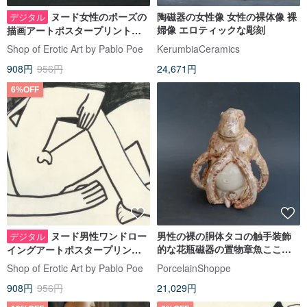
ヌード女性のポーズの
陶磁器の女性像 女性の裸体像 裸
デジタル
婦像 エロティックな彫刻
描画アートポスタープリント、
ミニマリストの装飾モダンエロ
Shop of Erotic Art by Pablo Poe
KerumbiaCeramics
ティックアート
908円
956円
24,671円
6%OFF
ヌード男性ワンドロー
男性の裸の胴体タコの触手装飾
デジタル
的な花瓶磁器の置物章魚ここ身
イングアートポスタープリン
體
ト、ミニマリスト装飾、モダン
Shop of Erotic Art by Pablo Poe
PorcelainShoppe
エロティックアート
908円
956円
21,029円