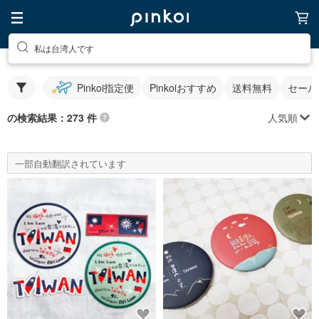
私は台湾人です
Pinkoi指定便
Pinkoiおすすめ
送料無料
セール
人気順
の検索結果：273 件
一部自動翻訳されています