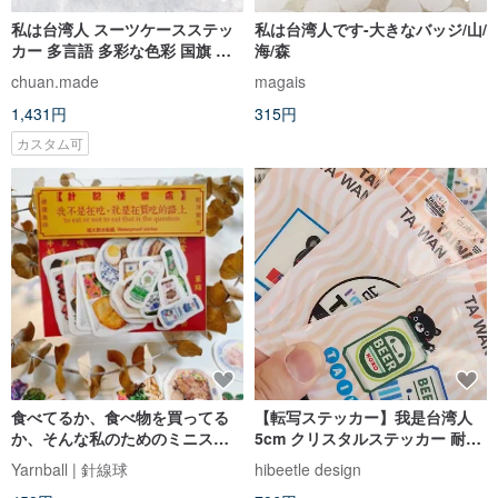
私は台湾人 スーツケースステッ
私は台湾人です-大きなバッジ/山/
カー 多言語 多彩な色彩 国旗 台
海/森
湾識別独自デザイン
chuan.made
magais
1,431円
315円
カスタム可
食べてるか、食べ物を買ってる
【転写ステッカー】我是台湾人
か、そんな私のためのミニステ
5cm クリスタルステッカー 耐水
ッカーセット。パール加工ステ
文創 キャリーケース用ステッカ
Yarnball | 針線球
hibeetle design
ッカー 19枚入り 台湾グルメ 台
ー