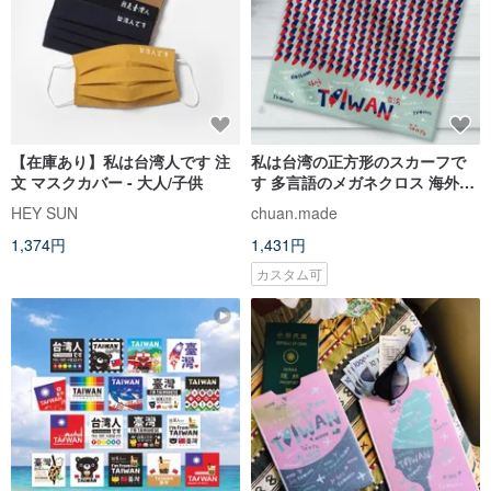
【在庫あり】私は台湾人です 注
私は台湾の正方形のスカーフで
文 マスクカバー - 大人/子供
す 多言語のメガネクロス 海外旅
行 台湾の識別 台湾の島の印刷
HEY SUN
chuan.made
1,374円
1,431円
カスタム可