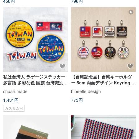
458円
796円
湾テイスト
私は台湾人 ラゲージステッカー
【台湾記念品】台湾キーホルダ
多言語 多彩な色 国旗 台湾識別
ー 5cm 両面デザイン Keyring キ
期安限定
ーリング
chuan.made
hibeetle design
1,431円
773円
カスタム可