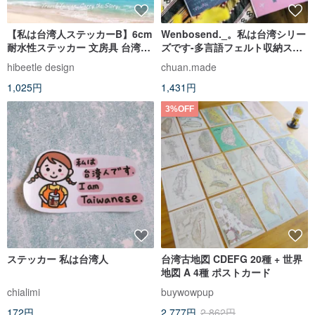
【私は台湾人ステッカーB】6cm
Wenbosend._。私は台湾シリー
耐水性ステッカー 文房具 台湾雑
ズです-多言語フェルト収納スリ
貨 | 18 種 各 1 枚
ーブパスポートカバー
hibeetle design
chuan.made
1,025円
1,431円
3%OFF
ステッカー 私は台湾人
台湾古地図 CDEFG 20種 + 世界
地図 A 4種 ポストカード
chialimi
buywowpup
172円
2,777円
2,862円