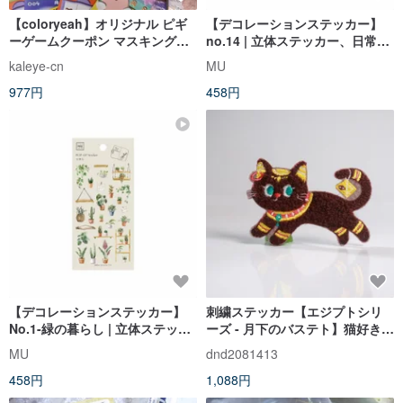
【coloryeah】オリジナル ピギ
【デコレーションステッカー】
ーゲームクーポン マスキングテ
no.14 | 立体ステッカー、日常使
ープ 立体風 手帳コラージュ
いのアイテムを飾る
kaleye-cn
MU
977円
458円
【デコレーションステッカー】
刺繍ステッカー【エジプトシリ
No.1-緑の暮らし | 立体ステッカ
ーズ - 月下のバステト】猫好きさ
ー、手帳ステッカー、日用品デ
んの日常 立体刺繍
MU
dnd2081413
コレーション
458円
1,088円