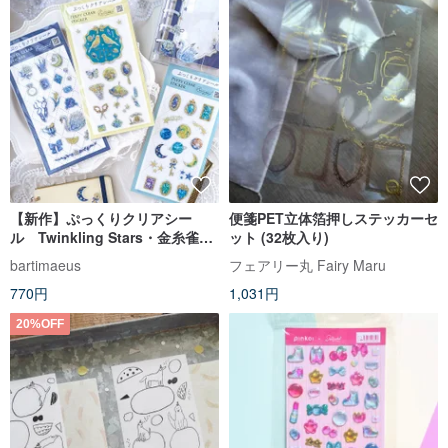
【新作】ぷっくりクリアシー
便箋PET立体箔押しステッカーセ
ル Twinkling Stars・金糸雀夜
ット (32枚入り)
窓・clair de lune
bartimaeus
フェアリー丸 Fairy Maru
770円
1,031円
20%OFF