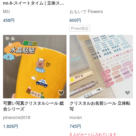
no.6-スイートタイム | 立体ステ
ッカー、手帳ステッカー、日用
MU
おもいで Flowers
品デコレーション
458円
600円
Pinkoi限定
可愛い写真クリスタルシール 総
クリスタルお名前シール 立体転
合シリーズ
写
pinecone2018
muran
1,826円
745円
5 人がカートに入れています