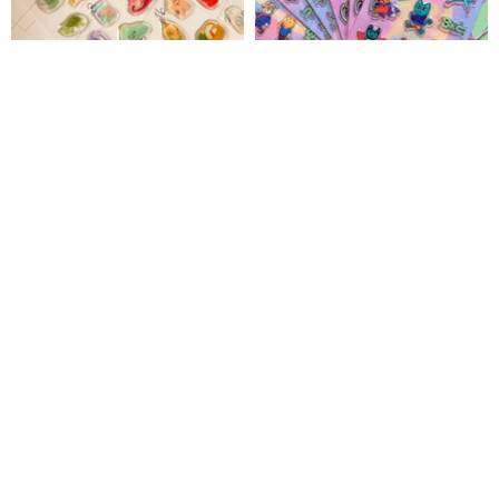
ぷっくり立体手帳ステッカー - 日
アーティストによるオリジナル
常のささやかな彩りに / スマホや
デザインの猫の透明立体ぷっく
PCにも貼れます
りシール
moos illustration
artispace
859円
1,013円
オーリーパーティー PET&和紙マ
ぷっくりシール - レトロ