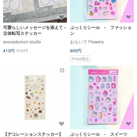
可愛らしいメッセージを添えて -
ぷっくりシール - ファッショ
立体転写ステッカー
ン
avocadomori studio
おもいで Flowers
413円
516円
600円
Pinkoi限定
【デコレーションステッカー】
ぷっくりシール - スイーツ