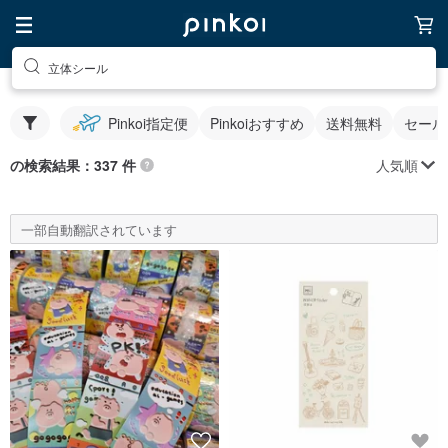
立体シール
Pinkoi指定便
Pinkoiおすすめ
送料無料
セール
人気順
の検索結果：337 件
一部自動翻訳されています