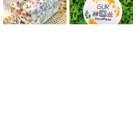
ペンケース 英国リバティ生地 森
ペンケース／筆袋／筆箱／化粧
ガール系ハンドメイド純綿 文房
ポーチ／トースト型ポーチ - セミ
具 高品質 Jacadi
オーダー
Lovli_de_sewing
surhandmadeworld
2,748円
3,148円
カスタム可