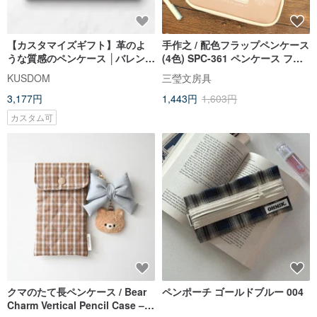
【カスタマイズギフト】革のよ
手作之 / 配色フラップペンケース
うな質感のペンケース │バレンタ
(4色) SPC-361 ペンケース フリ
イン/父の日/誕生日/結婚式の引き
ップペンケース
KUSDOM
三瑩文房具
出物
3,177円
1,443円
1,603円
カスタム可
クマのたて長ペンケース / Bear
ペンポーチ ゴールドブルー 004
Charm Vertical Pencil Case –