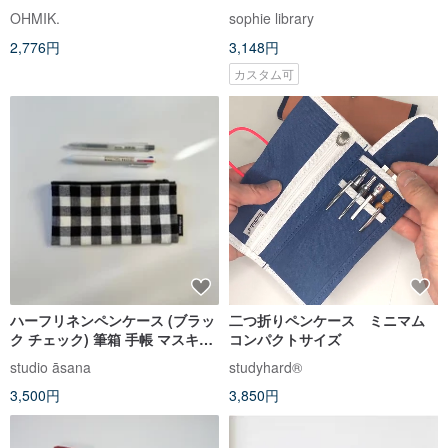
OHMIK.
sophie library
2,776円
3,148円
カスタム可
ハーフリネンペンケース (ブラッ
二つ折りペンケース ミニマム
ク チェック) 筆箱 手帳 マスキン
コンパクトサイズ
グテープ 文房具 ステーショナリ
studio āsana
studyhard®︎
ー
3,500円
3,850円