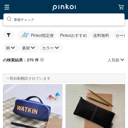
筆箱チェック
Pinkoi指定便
Pinkoiおすすめ
送料無料
セール
柄
素材
カラー
人気順
の検索結果：270 件
一部自動翻訳されています